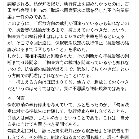
認容される。私が知る限り、執行停止を認めなかったのは、古
田宜行弁護士担当の「取調べ同席要求に端を発した不当勾留事
案」一件のみである。
このように、「釈放方向の裁判が間違っているかも知れないの
で、抗告審の結論が出るまで、捕まえておくべきだ」という、
拘束方向の執行停止はほぼ１００％の的中率を誇るといえる
が、そこで今回は逆に、保釈取消決定の執行停止（抗告審の結
論が出るまで収容しないこと）を求めた。
しかし、職権不発動と判断された。その判断から準抗告審の判
断まで６時間余、「拘束方向の裁判が間違っているかも知れな
いので、抗告審の結論が出るまで、釈放しておくべきだ」とい
う方向での配慮はされなかったことになる。
・・捕まえる方向はほぼ１００％、他方で、釈放しておくべき
だというのはそうではない。実に不思議な逆転現象ではある。
４．付言
保釈取消の執行停止を考えていて、ふと思ったのが、「勾留決
定に対する準抗告に付随して、執行停止を申し立てることを、
弁護人は何故、しないのか」ということである。これは、自分
自身に向けても問うべき疑問である。
勾留決定に対し、誤った拘束裁判だから釈放せよと準抗告を申
し立てる。その時に、結論が出るまでの間も続く、誤った拘束