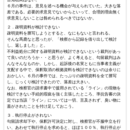
６月の事件は、意見を述べる機会が与えられていた。大きな落
差である。必要的求意見でないからといって、合理的理由無く
求意見しないことは咎められるべきではないか。
２．疎明資料が検討できない
疎明資料を謄写しようとすると、なにもないと言われる。
そんな馬鹿なと思ったが、「検察から記録を借り出して検討
し、返しました」と。
不利益処分に関する疎明資料が検討できないという裁判があっ
て良いのだろうか・・と思うが、よく考えると、勾留裁判はみ
んなそんなものか。しかし、起訴後の名実ともに当事者主義が
支配する中で、保釈取消の根拠資料を検討できないのは余りに
おかしい。６月の事件では、たっぷりの疎明資料を全て謄写
し、じっくり検討できたので、落差は大きい。
なお、検察官の請求書中で援用されている「ライン」の現物を
検討できない手続的瑕疵を強く主張したところ、準抗告審の決
定では当該「ライン」については一切、言及されず、臭い物に
蓋がされたことを付け足しておこう。
３．執行停止がされない
勾留請求却下や、保釈許可決定に対し、検察官が不服申立を行
い、あわせて執行停止を求めると、ほぼ１００％、執行停止が