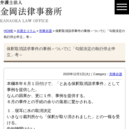
HOME
»
弁護士コラム
»
刑事弁護
» 保釈取消請求事件の事例～ついでに「勾留決定の
執行停止申立」考～
保釈取消請求事件の事例～ついでに「勾留決定の執行停止申
立」考～
2020年12月1日(火)｜Category：
刑事弁護
本欄本年６月１日付けで、「とある保釈取消請求事件」として
事例を提供した。
なんの因果か、更に１件、事例を提供する。
６月の事件との手続の余りの落差に驚かされる。
１．寝耳に水の取消決定
いきなり裁判所から「保釈が取り消されました」との一報を受
ける。
告知聴聞はない。