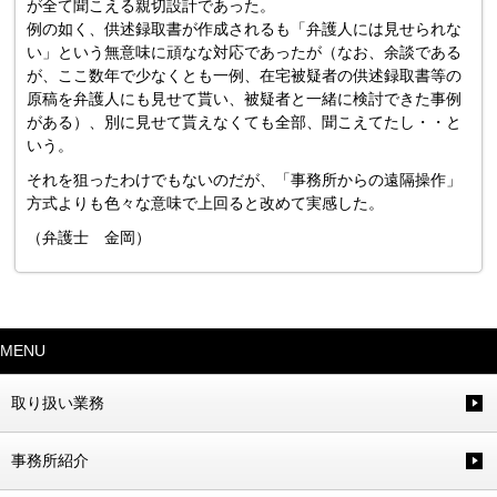
が全て聞こえる親切設計であった。
例の如く、供述録取書が作成されるも「弁護人には見せられな
い」という無意味に頑なな対応であったが（なお、余談である
が、ここ数年で少なくとも一例、在宅被疑者の供述録取書等の
原稿を弁護人にも見せて貰い、被疑者と一緒に検討できた事例
がある）、別に見せて貰えなくても全部、聞こえてたし・・と
いう。
それを狙ったわけでもないのだが、「事務所からの遠隔操作」
方式よりも色々な意味で上回ると改めて実感した。
（弁護士 金岡）
MENU
取り扱い業務
事務所紹介