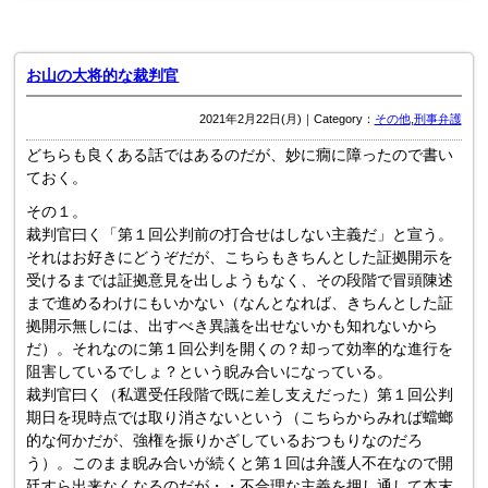
お山の大将的な裁判官
2021年2月22日(月)｜Category：
その他
,
刑事弁護
どちらも良くある話ではあるのだが、妙に癇に障ったので書い
ておく。
その１。
裁判官曰く「第１回公判前の打合せはしない主義だ」と宣う。
それはお好きにどうぞだが、こちらもきちんとした証拠開示を
受けるまでは証拠意見を出しようもなく、その段階で冒頭陳述
まで進めるわけにもいかない（なんとなれば、きちんとした証
拠開示無しには、出すべき異議を出せないかも知れないから
だ）。それなのに第１回公判を開くの？却って効率的な進行を
阻害しているでしょ？という睨み合いになっている。
裁判官曰く（私選受任段階で既に差し支えだった）第１回公判
期日を現時点では取り消さないという（こちらからみれば蟷螂
的な何かだが、強権を振りかざしているおつもりなのだろ
う）。このまま睨み合いが続くと第１回は弁護人不在なので開
廷すら出来なくなるのだが・・不合理な主義を押し通して本末