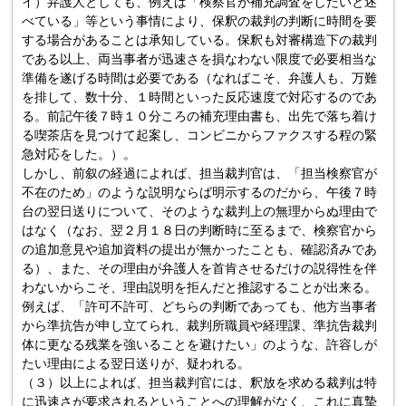
イ）弁護人としても、例えば「検察官が補充調査をしたいと述
べている」等という事情により、保釈の裁判の判断に時間を要
する場合があることは承知している。保釈も対審構造下の裁判
である以上、両当事者が迅速さを損なわない限度で必要相当な
準備を遂げる時間は必要である（なればこそ、弁護人も、万難
を排して、数十分、１時間といった反応速度で対応するのであ
る。前記午後７時１０分ころの補充理由書も、出先で落ち着け
る喫茶店を見つけて起案し、コンビニからファクスする程の緊
急対応をした。）。
しかし、前叙の経過によれば、担当裁判官は、「担当検察官が
不在のため」のような説明ならば明示するのだから、午後７時
台の翌日送りについて、そのような裁判上の無理からぬ理由で
はなく（なお、翌２月１８日の判断時に至るまで、検察官から
の追加意見や追加資料の提出が無かったことも、確認済みであ
る）、また、その理由が弁護人を首肯させるだけの説得性を伴
わないからこそ、理由説明を拒んだと推認することが出来る。
例えば、「許可不許可、どちらの判断であっても、他方当事者
から準抗告が申し立てられ、裁判所職員や経理課、準抗告裁判
体に更なる残業を強いることを避けたい」のような、許容しが
たい理由による翌日送りが、疑われる。
（３）以上によれば、担当裁判官には、釈放を求める裁判は特
に迅速さが要求されるということへの理解がなく、これに真摯