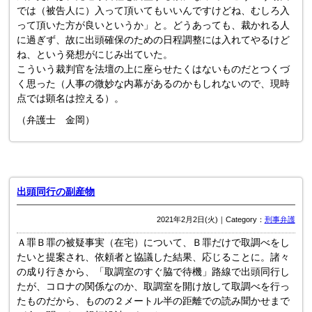
では（被告人に）入って頂いてもいいんですけどね、むしろ入
って頂いた方が良いというか」と。どうあっても、裁かれる人
に過ぎず、故に出頭確保のための日程調整には入れてやるけど
ね、という発想がにじみ出ていた。
こういう裁判官を法壇の上に座らせたくはないものだとつくづ
く思った（人事の微妙な内幕があるのかもしれないので、現時
点では顕名は控える）。
（弁護士 金岡）
出頭同行の副産物
2021年2月2日(火)｜Category：
刑事弁護
Ａ罪Ｂ罪の被疑事実（在宅）について、Ｂ罪だけで取調べをし
たいと提案され、依頼者と協議した結果、応じることに。諸々
の成り行きから、「取調室のすぐ脇で待機」路線で出頭同行し
たが、コロナの関係なのか、取調室を開け放して取調べを行っ
たものだから、ものの２メートル半の距離での読み聞かせまで