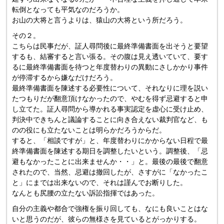
転倒となっても平気なのだろうか。
お山の大将と言うよりは、猿山の大将という所だろう。
その２。
こちらは民事だが、証人尋問後に最終準備書面を出そうと要望
するも、結審すると言い張る。その腹は見え透いていて、要す
るに最終準備書面を待つと年度替わりの異動にさしかかり事件
が停滞するから嫌なだけだろう。
最終準備書面を陳述する必要性について、それなりに理を説い
たつもりだが翻意頂けなかったので、やむを得ず忌避すると申
し立てた。証人尋問から導かれる事実認定を虚心に受け止め、
判決中できちんと議論することに向き合えない裁判官など、も
のの役にも立たないことは明らかだろうからだ。
すると、「相談ですが」と、年度替わりにかからない日程で最
終準備書面を陳述する期日を調整したいという。調整後、「忌
避もなかったことに出来ませんか・・」と。最後の最後で翻意
されたので、当然、忌避は撤回したが、さすがに「なかったこ
と」にまでは出来ないので、それは謹んでお断りした。
なんとも尻腰の立たない訴訟指揮ではあった。
自分の主義や都合で強権を振り回しても、なにも良いことはな
いと思うのだが、彼らの無様さを見ているとがっかりする。