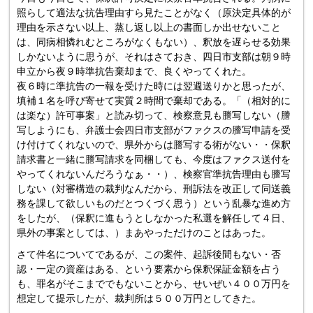
照らして適法な抗告理由すら見たことがなく（原決定具体的が
理由を示さない以上、蒸し返し以上の書面しか出せないこと
は、同病相憐れむところがなくもない）、釈放を遅らせる効果
しかないように思うが、それはさておき、四日市支部は朝９時
申立から夜９時準抗告棄却まで、良くやってくれた。
夜６時に準抗告の一報を受けた時には翌週送りかと思ったが、
填補１名を呼び寄せて実質２時間で棄却である。「（相対的に
は楽な）許可事案」と読み切って、検察意見も謄写しない（謄
写しようにも、弁護士会四日市支部がファクスの謄写申請を受
け付けてくれないので、県外からは謄写する術がない・・保釈
請求書と一緒に謄写請求を同梱しても、今度はファクス送付を
やってくれないんだろうなぁ・・）、検察官準抗告理由も謄写
しない（対審構造の裁判なんだから、刑訴法を改正して同送義
務を課して欲しいものだとつくづく思う）という乱暴な進め方
をしたが、（保釈に進もうとしなかった私選を解任して４日、
県外の事案としては、）まあやっただけのことはあった。
さて件名についてであるが、この案件、起訴後間もない・否
認・一定の資産はある、という要素から保釈保証金額を占う
も、罪名がそこまででもないことから、せいぜい４００万円を
想定して提示したが、裁判所は５００万円としてきた。