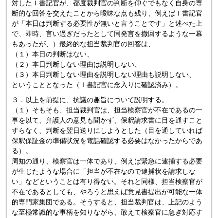
対したＩ書記官が、都度裁判官の判断を仰ぐでもなく自身の専
断的な回答を交えたことから曖昧な点も残り、例えばＩ書記官
が「本日は判断する必要性が無いと言うことです」と述べた上
で、即時、言い過ぎだったとして同発言を撤回するような一幕
もあったが、）最終的な担当裁判官の回答は、
（１）本日の判断はない、
（２）本日判断しない理由は説明しない、
（３）本日判断しない理由を説明しない理由も説明しない、
ということとなった（Ｉ書記官に念入りに確認済み）。
３．以上を前提に、抗議の趣旨について説明する。
（１）そもそも、担当裁判官は、担当検察官が不在であるの一
事を以て、弁護人の意見も聞かず、保釈請求書に目を通すこと
すらなく、判断を翌日送りにしようとした（目を通していれば
保釈保証金の準備状況を電話確認する必要はなかったからであ
る）。
周知の通り、検察官は一体であり、例えば緊急に逮捕する必要
が生じたような場合に「担当が不在なので逮捕状を請求しな
い」などということは有り得ない。それと同様、担当検察官が
不在であるとしても、やろうと思えば意見書提出が可能な一体
的専門家集団である。そうすると、担当裁判官は、上記のよう
な至極常識的な事柄を知りながら、敢えて検察官に急ぎ対応す