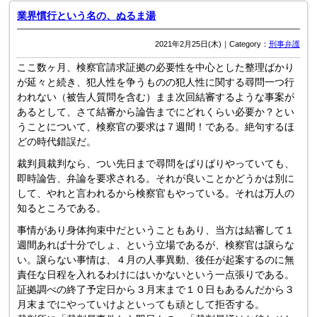
業界慣行という名の、ぬるま湯
2021年2月25日(木)｜Category：
刑事弁護
ここ数ヶ月、検察官請求証拠の必要性を中心とした整理ばかり
が延々と続き、犯人性を争うものの犯人性に関する尋問一つ行
われない（被告人質問を含む）まま次回結審するような事案が
あるとして、さて結審から論告までにどれくらい必要か？とい
うことについて、検察官の要求は７週間！である。絶句するほ
どの時代錯誤だ。
裁判員裁判なら、つい先日まで尋問をばりばりやっていても、
即時論告、弁論を要求される。それが良いことかどうかは別に
して、やれと言われるから検察官もやっている。それは万人の
知るところである。
事情があり身体拘束中だということもあり、当方は結審して１
週間あれば十分でしょ、という立場であるが、検察官は譲らな
い。譲らない事情は、４月の人事異動、後任が起案するのに無
責任な日程を入れるわけにはいかないという一点張りである。
証拠調べの終了予定日から３月末まで１０日もあるんだから３
月末までにやっていけよといっても頑として拒否する。