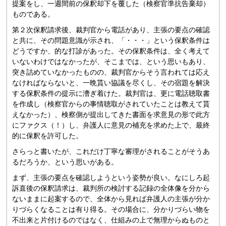
提案をし、一週間前の保釈却下を覆した（検察官準抗告棄却）
ものである。
第２次保釈請求後、裁判官から電話があり、主張の要点の確認
と共に、その問題意識が示され、「・・・」という保釈条件は
どうですか、的な打診があった。その保釈条件は、全く考えて
いないわけではなかったが、そこまでは、という思いもあり、
突き詰めていなかったものの、裁判官からそう言われては応え
なければならないと、一晩貰い協議を尽くし、その宿題を解決
する保釈条件の提示に漕ぎ着けた。裁判官は、更に電話聴取書
を作成し（検察官からの事情聴取がされていたことは教えて貰
えなかった）、検察側が提出してきた書面を求意見の形で此方
にファクス（！）し、弁護人に意見の補充を求めた上で、最終
的に保釈を許可した。
さらっと書いたが、これだけ丁寧な審理がされることがそうあ
るだろうか、という思いがある。
まず、主張の要点を確認しようという姿勢が良い。なにしろ起
訴直後の保釈請求は、裁判所の検討する記録の全体像を分から
ないままに起案するので、全体から見れば弁護人の主張が分か
りづらくなることは有り得る。その場合に、分かりづらい物を
不出来と片付けるのではなく、仕組みの上で無理からぬものと