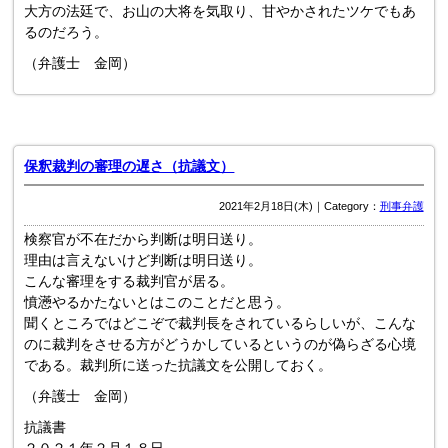
大方の法廷で、お山の大将を気取り、甘やかされたツケでもあ
るのだろう。
（弁護士 金岡）
保釈裁判の審理の遅さ（抗議文）
2021年2月18日(木)｜Category：
刑事弁護
検察官が不在だから判断は明日送り。
理由は言えないけど判断は明日送り。
こんな審理をする裁判官が居る。
憤懣やるかたないとはこのことだと思う。
聞くところではどこぞで裁判長をされているらしいが、こんな
のに裁判をさせる方がどうかしているというのが偽らざる心境
である。裁判所に送った抗議文を公開しておく。
（弁護士 金岡）
抗議書