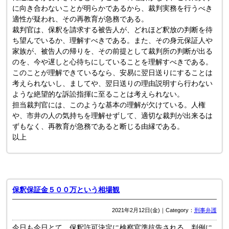
に向き合わないことが明らかであるから、裁判実務を行うべき
適性が疑われ、その再教育が急務である。
裁判官は、保釈を請求する被告人が、どれほど釈放の判断を待
ち望んでいるか、理解すべきである。また、その身元保証人や
家族が、被告人の帰りを、その前提として裁判所の判断が出る
のを、今や遅しと心待ちにしていることを理解すべきである。
このことが理解できているなら、安易に翌日送りにすることは
考えられないし、ましてや、翌日送りの理由説明すら行わない
ような絶望的な訴訟指揮に至ることは考えられない。
担当裁判官には、このような基本の理解が欠けている。人権
や、市井の人の気持ちを理解せずして、適切な裁判が出来るは
ずもなく、再教育が急務であると断じる由縁である。
以上
保釈保証金５００万という相場観
2021年2月12日(金)｜Category：
刑事弁護
今日も今日とて、保釈許可決定に検察官準抗告される。判例に