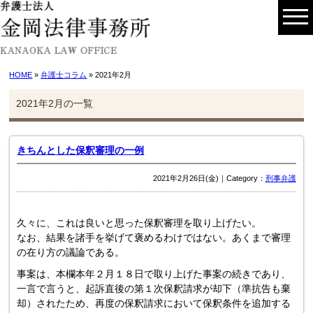
HOME
»
弁護士コラム
» 2021年2月
2021年2月の一覧
きちんとした保釈審理の一例
2021年2月26日(金)｜Category：
刑事弁護
久々に、これは良いと思った保釈審理を取り上げたい。
なお、結果を諸手を挙げて褒めるわけではない。あくまで審理
の在り方の議論である。
事案は、本欄本年２月１８日で取り上げた事案の続きであり、
一言で言うと、起訴直後の第１次保釈請求が却下（準抗告も棄
却）されたため、再度の保釈請求において保釈条件を追加する