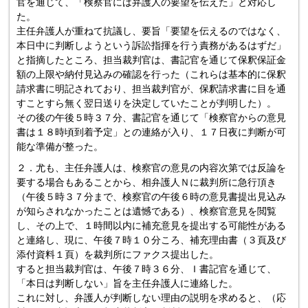
官を通じて、「検察官には弁護人の要望を伝えた」と対応し
た。
主任弁護人が重ねて抗議し、要旨「要望を伝えるのではなく、
本日中に判断しようという訴訟指揮を行う責務があるはずだ」
と指摘したところ、担当裁判官は、書記官を通じて保釈保証金
額の上限や納付見込みの確認を行った（これらは基本的に保釈
請求書に明記されており、担当裁判官が、保釈請求書に目を通
すことすら無く翌日送りを決定していたことが判明した）。
その後の午後５時３７分、書記官を通じて「検察官からの意見
書は１８時頃到着予定」との連絡が入り、１７日夜に判断が可
能な準備が整った。
２．尤も、主任弁護人は、検察官の意見の内容次第では反論を
要する場合もあることから、相弁護人Ｎに裁判所に急行頂き
（午後５時３７分まで、検察官の午後６時の意見書提出見込み
が知らされなかったことは遺憾である）、検察官意見を閲覧
し、その上で、１時間以内に補充意見を提出する可能性がある
と連絡し、現に、午後７時１０分ころ、補充理由書（３頁及び
添付資料１頁）を裁判所にファクス提出した。
すると担当裁判官は、午後７時３６分、Ｉ書記官を通じて、
「本日は判断しない」旨を主任弁護人に連絡した。
これに対し、弁護人が判断しない理由の説明を求めると、（応