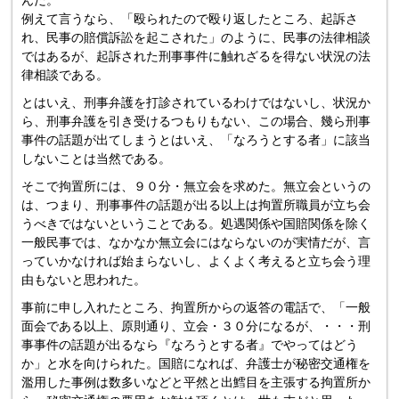
例えて言うなら、「殴られたので殴り返したところ、起訴さ
れ、民事の賠償訴訟を起こされた」のように、民事の法律相談
ではあるが、起訴された刑事事件に触れざるを得ない状況の法
律相談である。
とはいえ、刑事弁護を打診されているわけではないし、状況か
ら、刑事弁護を引き受けるつもりもない、この場合、幾ら刑事
事件の話題が出てしまうとはいえ、「なろうとする者」に該当
しないことは当然である。
そこで拘置所には、９０分・無立会を求めた。無立会というの
は、つまり、刑事事件の話題が出る以上は拘置所職員が立ち会
うべきではないということである。処遇関係や国賠関係を除く
一般民事では、なかなか無立会にはならないのが実情だが、言
っていかなければ始まらないし、よくよく考えると立ち会う理
由もないと思われた。
事前に申し入れたところ、拘置所からの返答の電話で、「一般
面会である以上、原則通り、立会・３０分になるが、・・・刑
事事件の話題が出るなら『なろうとする者』でやってはどう
か」と水を向けられた。国賠になれば、弁護士が秘密交通権を
濫用した事例は数多いなどと平然と出鱈目を主張する拘置所か