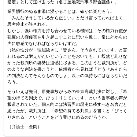
指定」として逃げ去った（名古屋地裁刑事５部合議係）。
業界慣行のぬるま湯に浸かることは、確かに楽だろう。
「みんなそうしているから正しい」とだけ言っておればよく、
思考停止が許される。
しかし、強い権力を持ち合わせている機関は、その権力行使が
強度の人権侵害を引き起こすことに思いを致し、常に外からの
声に敏感でなければならないはずだ。
（私の性分が、理屈抜きに「皆さん、そうされています」と言
われるのは耐えがたいということをおいても、）毅然と糺せな
かった裁判所の姿勢は遺憾に尽きる。このような裁判所が、ど
のような判決を書こうと、依頼者から見れば「どうせあんたら
の判決なんてそんなものでしょ」以上の気持ちにはならないだ
ろう。
そういえば先日、原発事故がらみの東京高裁判決に対し、「希
望の持てる判決で、びっくりしています」という当事者の声が
報道されていた。個人的には法曹界の歴史に残すべき名言だと
思ったが、裁判所は、「希望の持てる判決」を書くと「びっく
りされる」ということをどう受け止めるのだろうか。
（弁護士 金岡）