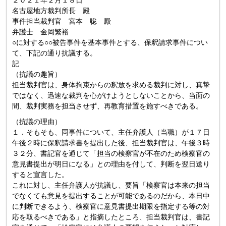
２０２１年２月１８日
名古屋地方裁判所長 殿
事件担当裁判官 宮本 聡 殿
弁護士 金岡繁裕
○に対する○○被告事件を基本事件とする、保釈請求事件につい
て、下記の通り抗議する。
記
（抗議の趣旨）
担当裁判官は、身体拘束からの釈放を求める裁判に対し、真摯
ではなく、迅速な裁判を心がけようとしないことから、当面の
間、裁判実務を担当させず、再教育措置を施すべきである。
（抗議の理由）
１．そもそも、同事件について、主任弁護人（当職）が１７日
午後２時に保釈請求書を提出した後、担当裁判官は、午後３時
３２分、書記官を通じて「担当の検察官が不在のため検察官の
意見書提出が明日になる」との理由を付して、判断を翌日送り
すると宣言した。
これに対し、主任弁護人が抗議し、要旨「検察官は本来の担当
でなくても意見を提出することが可能であるのだから、本日中
に判断できるよう、検察官に意見書提出期限を指定する等の対
応を取るべきである」と指摘したところ、担当裁判官は、書記