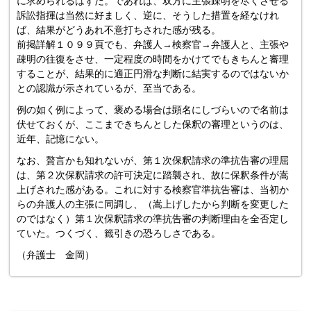
に求められるはずだ。であれば、双方に主張疎明を尽くさせる
訴訟指揮は当然に好ましく、逆に、そうした措置を経なけれ
ば、結果がどうあれ不意打ちされた感が残る。
前掲詳解１０９９頁でも、弁護人→検察官→弁護人と、主張や
疎明の往復をさせ、一定程度の時間をかけてでもきちんと審理
することが、結果的に適正円滑な判断に結実するのではないか
との認識が示されているが、至当である。
例の如く例によって、褒める場合は顕名にしづらいので名前は
伏せておくが、ここまできちんとした保釈の審理というのは、
近年、記憶にない。
なお、贅言かも知れないが、第１次保釈請求の準抗告審の理屈
は、第２次保釈請求の許可決定に踏襲され、故に保釈条件が嵩
上げされた感がある。これに対する検察官準抗告審は、当初か
らの弁護人の主張に同調し、（嵩上げしたから判断を変更した
のではなく）第１次保釈請求の準抗告審の判断理由を全否定し
ていた。つくづく、籤引きの恐ろしさである。
（弁護士 金岡）