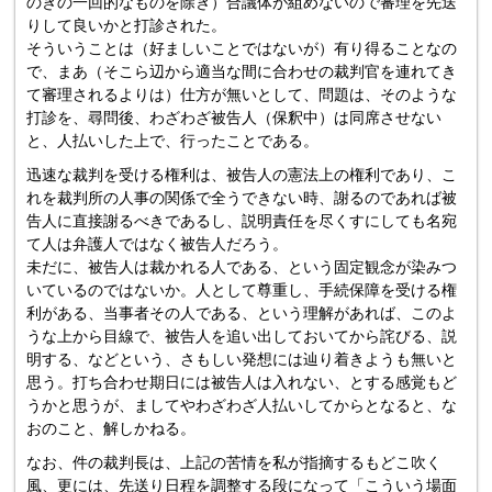
のぎの一回的なものを除き）合議体が組めないので審理を先送
りして良いかと打診された。
そういうことは（好ましいことではないが）有り得ることなの
で、まあ（そこら辺から適当な間に合わせの裁判官を連れてき
て審理されるよりは）仕方が無いとして、問題は、そのような
打診を、尋問後、わざわざ被告人（保釈中）は同席させない
と、人払いした上で、行ったことである。
迅速な裁判を受ける権利は、被告人の憲法上の権利であり、こ
れを裁判所の人事の関係で全うできない時、謝るのであれば被
告人に直接謝るべきであるし、説明責任を尽くすにしても名宛
て人は弁護人ではなく被告人だろう。
未だに、被告人は裁かれる人である、という固定観念が染みつ
いているのではないか。人として尊重し、手続保障を受ける権
利がある、当事者その人である、という理解があれば、このよ
うな上から目線で、被告人を追い出しておいてから詫びる、説
明する、などという、さもしい発想には辿り着きようも無いと
思う。打ち合わせ期日には被告人は入れない、とする感覚もど
うかと思うが、ましてやわざわざ人払いしてからとなると、な
おのこと、解しかねる。
なお、件の裁判長は、上記の苦情を私が指摘するもどこ吹く
風、更には、先送り日程を調整する段になって「こういう場面