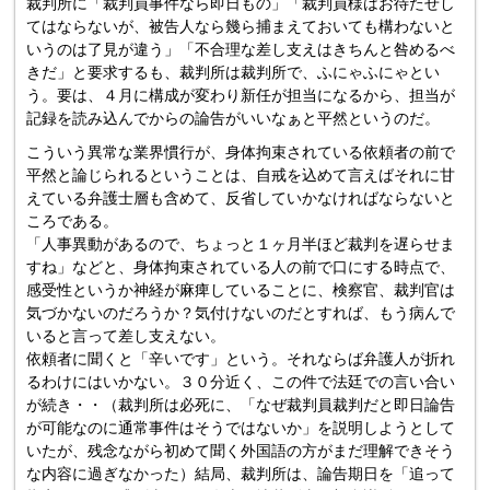
裁判所に「裁判員事件なら即日もの」「裁判員様はお待たせし
てはならないが、被告人なら幾ら捕まえておいても構わないと
いうのは了見が違う」「不合理な差し支えはきちんと咎めるべ
きだ」と要求するも、裁判所は裁判所で、ふにゃふにゃとい
う。要は、４月に構成が変わり新任が担当になるから、担当が
記録を読み込んでからの論告がいいなぁと平然というのだ。
こういう異常な業界慣行が、身体拘束されている依頼者の前で
平然と論じられるということは、自戒を込めて言えばそれに甘
えている弁護士層も含めて、反省していかなければならないと
ころである。
「人事異動があるので、ちょっと１ヶ月半ほど裁判を遅らせま
すね」などと、身体拘束されている人の前で口にする時点で、
感受性というか神経が麻痺していることに、検察官、裁判官は
気づかないのだろうか？気付けないのだとすれば、もう病んで
いると言って差し支えない。
依頼者に聞くと「辛いです」という。それならば弁護人が折れ
るわけにはいかない。３０分近く、この件で法廷での言い合い
が続き・・（裁判所は必死に、「なぜ裁判員裁判だと即日論告
が可能なのに通常事件はそうではないか」を説明しようとして
いたが、残念ながら初めて聞く外国語の方がまだ理解できそう
な内容に過ぎなかった）結局、裁判所は、論告期日を「追って