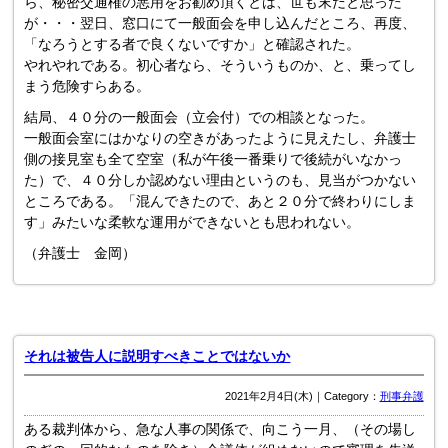
ら、秘密交通権の悪用をお勧め頂くとは、世も末だと思った
が・・・翌日、窓口にて一般面会を申し込んだところ、再度、
「なろうとする者で良くないですか」と確認された。
やれやれである。初心者なら、そういうものか、と、乗ってし
まう危険すらある。
結局、４０分の一般面会（立会付）での相談となった。
一般面会室にはかなりの空きがあったように見えたし、弁護士
側の接見室も全て空室（私が午後一番乗りで後続がいなかっ
た）で、４０分しか認めない理由というのも、見当がつかない
ところである。「混んできたので、あと２０分で終わりにしま
す」みたいな柔軟な運用ができないとも思われない。
（弁護士 金岡）
それは被告人に説明すべきことではないか
2021年2月4日(木)｜Category：
刑事弁護
ある裁判体から、急な人事の関係で、向こう一月、（その場し