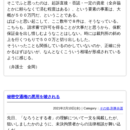
そこでふと思ったのは、起訴直後・否認・一定の資産（全弁協
とかに頼らなくて済む程度はある）、という要素の事案は、大
概が５００万円だ、ということである。
ぱぱっと思い起こして、ここ数年で８件は、そうなっている。
こちらも、請求審で許可を得ることが大事だと思うから、保釈
保証金を出し惜しむようなことはしない。時には裁判所の斜め
上を行くつもりで５００万と切り出しもした。
そういったことも関係しているのかしていないのか、正確に分
かるはずはないが、なんとなくこういう相場が形成されている
ように感じる。
（弁護士 金岡）
秘密交通権の悪用を唆される
2021年2月10日(水)｜Category：
その他
,
刑事弁護
先日、「なろうとする者」の理解について一文を掲載したが、
狙いしましたかのように、未決拘禁者からの法律相談が舞い込
んだ。