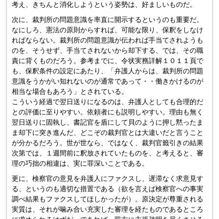
考え、きちんと消化しようという姿勢は、好ましいものだ。
次に、裁判所の問題意識を率直に開示するというのも重要だ。
なにしろ、憲法の原則からすれば、可能な限り、保釈をしなけ
ればならない。裁判所の問題意識が伝われば手当てされようも
のを、そうせず、手当てされないから却下する、では、その職
責に背くものだろう。参考までに、令状実務詳解１０１１頁で
も、保釈条件の設定にあたり、「弁護人からは、裁判所の問題
意識をうかがい知れないのが通常であって・・働きかけるのが
相当な場合もあろう」とされている。
こういう経過で翌日送りになるのは、弁護人としても合理的だ
との評価に至りやすい。依頼者にも説明しやすい。理由も無く
翌日送りに固執し、書記官を盾にして貝のように押し黙ったま
ま却下に突き進んだ、どこぞの裁判官とは大違いだと言うこと
が分かるだろう。世が世なら、ではなく、裁判官籤引きの結果
次第では、１週間前に釈放されていたものを、と考えると、審
理の巧拙の相違は、実に罪深いことである。
更に、検察官の意見を弁護人にファクスし、遅滞なく求意見す
る、というのも適切な措置である（欲を言えば検察官への事実
調べ結果もファクスしてほしかったが）。原決定が尊重される
実質は、それが噛み合い充実した審理を経たものであるところ