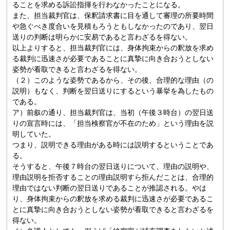
ることを求める訴訟指揮を行わなかったことになる。
また、担当裁判官は、保釈請求書に目を通して審理の所要時間
や急ぐべき度合いを見積もろうともしなかったのであり、翌日
送りの判断は明らかに安易であると言わざるを得ない。
以上よりすると、担当裁判官には、身体拘束からの釈放を求め
る裁判に迅速さが必要であることに真摯に向き合おうとしない
姿勢が看取できると言わざるを得ない。
（２）このような姿勢であるから、その後、合理的な理由（の
説明）もなく、判断を翌日送りにするという暴挙を為したもの
である。
ア）前叙の通り、担当裁判官は、当初（午後３時台）の翌日送
りの宣言時には、「担当検察官が不在のため」という理由を説
明していた。
つまり、説明できる理由がある時には説明するということであ
る。
そうすると、午後７時台の翌日送りについて、理由の説明や、
理由説明を拒否することの理由説明すら拒んだことは、合理的
理由ではない判断の翌日送りであることが推認される。やは
り、身体拘束からの釈放を求める裁判に迅速さが必要であるこ
とに真摯に向き合おうとしない姿勢が看取できると言わざるを
得ない。