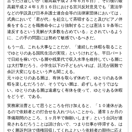
言うだけ虚しいが（最高裁平成２３年６月６日）、その後の最
高裁平成２４年１月１６日における宮川反対意見でも「憲法学
などの学説及び日本弁護士連合会等の法律家団体においては，
式典において「君が代」を起立して斉唱すること及びピアノ伴
奏をすることを職務命令により強制することは憲法１９条等に
違反するという見解が大多数を占めている」とされているよう
に、この手の問題には努めて敏感でいるべきだ。
もう一点、これも大事なことだが、「連続した休暇を取ること
でゆとりのある国民生活の実現」というけれども、平日パート
で日給を稼いでいる層や残業代で収入水準を維持している層に
は大打撃だろう。小学生以下の子どもがいれば、託児が困難で
余計大変になるという声も聞こえる。
元々ゆとりのある層は、有休を取らず休めて、ゆとりのある休
暇を楽しむだろうが、そうでない層は、必ずしもそうではな
い。ゆとりのある層は遠慮なく有休を使って、ゆとりある休暇
をどうぞ、である。
実務家法曹として思うところを付け加えると、「１０連休があ
るので依頼者との打合せを入れづらいことから、通常１か月の
準備期間のところ、１ヶ月半で御願いします」という台詞が連
発されるだろうことは請け合いで、つまり仕事が停滞する。は
やく勝訴判決で債権回収してくれよという依頼者の期待に応え