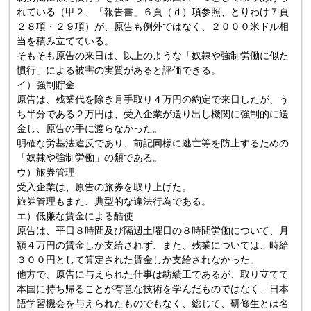
れている（甲２、「報告書」６頁（ｄ）項参照、とりわけ７頁
２８項・２９項）が、原告も例外ではなく、２０００米ドル相
当を積み立てている。
そもそも原告の来日は、以上のような「奴隷や強制労働に似た
慣行」による被害の実質があると評価できる。
イ）強制貯金
原告は、残業代を除き月手取り４万円の約定で来日したが、う
ち半分である２万円は、受入企業が送り出し機関に強制的に送
金し、原告の手に渡らなかった。
明確な労基法違反であり、前記同様に逃亡等を防止するための
「奴隷や強制労働」の類である。
ウ）旅券管理
受入企業は、原告の旅券を取り上げた。
旅券管理もまた、典型的な違法行為である。
エ）低廉な賃金による酷使
原告は、平日８時間及び隔週土曜日の８時間労働について、月
額４万円の賃金しか支給されず、また、残業については、時給
３００円として算定された賃金しか支給されなかった。
他方で、原告に与えられた仕事は紡績工であるが、取り立てて
本国に持ち帰ることが有意な技術を学んだものではなく、日本
語学習機会を与えられたものでもなく、総じて、研修生とは名