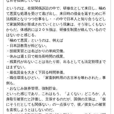
な所を指摘している】
というのは、在留関係訴訟の中で、研修生として来日し、極め
て悪質な処遇を受けて逃げ出し、来日時の借金を返すために不
法残留となりつつ仕事をし・・の中で日本人と知り合うなどし
て家族関係が形成されていくという現象は、そう珍しくもない
からだ。体感的には２０％強は、研修生制度が絡んでいるので
はないかと感じる。
「極めて悪質」というのは、例えば
・日本語教育が殆どない。
・技能実習とは名ばかりの単純労働。
・休みは週１日で相当長時間の残業。
・残業代が出ないことは当たり前、出るとしても法定割増まで
はまずない。
・最低賃金を大きく下回る時間単価。
・職住環境もひどい。「家畜飼料用の古古米を喰わされた」事
例も。
・おなじみ旅券管理。強制貯金。
といった感じであり、これはもう、「よくない」どころか、人
身取引被害だと評価し、主張するのだが、国側の主張は、「仮
にそうだとしても関係ない」の一点張りで、彼／彼女らの被害
を直視しようとはしないのだ。