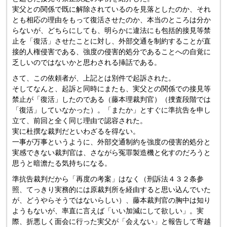
実父との関係で既に解除されているのを見落としたのか、それ
とも相応の理由をもって復活させたのか、本当のところは分か
らないが、どちらにしても、明らかに違法にも包括的接見等禁
止を「復活」させたことに対し、外部交通を制約することが直
接的人権侵害である、強度の侵害的処分であることへの自覚に
乏しいのではないかと思わされる挿話である。
さて、この依頼者が、上記とは別件で起訴された。
そしてなんと、起訴と同時にまたも、実父との関係での接見等
禁止が「復活」したのである（藤本理裁判官）（捜査段階では
「復活」していなかった）。「またか」とすぐに準抗告を申し
立て、前回と全く同じ理由で認容された。
実に杜撰な裁判だといわざるを得ない。
一事が万事というように、外部交通制約を強度の侵害的処分と
実感できない裁判官は、さながら冤罪製造機と化すのだろうと
思うと暗澹たる気持ちになる。
準抗告裁判だから「再度の考案」はなく（刑訴法４３２条参
照、てっきり実務的には原裁判所を経由すると思い込んでいた
が、どうやらそうではないらしい）、藤本裁判官の胸中は知り
ようもないが、率直に言えば「いい加減にして欲しい」。実
際、折悪しく面会に行った実父が「会えない」と報告して寄越