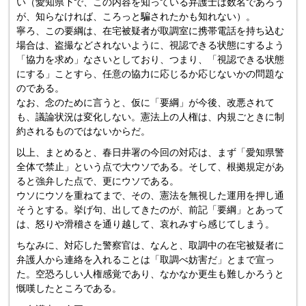
い（愛知県下で、この内容を知っている弁護士は数名であろう
が、知らなければ、ころっと騙されたかも知れない）。
寧ろ、この要綱は、在宅被疑者が取調室に携帯電話を持ち込む
場合は、盗撮などされないように、視認できる状態にするよう
「協力を求め」なさいとしており、つまり、「視認できる状態
にする」ことすら、任意の協力に応じるか応じないかの問題な
のである。
なお、念のために言うと、仮に「要綱」が今後、改悪されて
も、議論状況は変化しない。憲法上の人権は、内規ごときに制
約されるものではないからだ。
以上、まとめると、春日井署の今回の対応は、まず「愛知県警
全体で禁止」という点で大ウソである。そして、根拠規定があ
ると強弁した点で、更にウソである。
ウソにウソを重ねてまで、その、憲法を無視した運用を押し通
そうとする。挙げ句、出してきたのが、前記「要綱」とあって
は、怒りや滑稽さを通り越して、哀れみすら感じてしまう。
ちなみに、対応した警察官は、なんと、取調中の在宅被疑者に
弁護人から連絡を入れることは「取調べ妨害だ」とまで宣っ
た。空恐ろしい人権感覚であり、なかなか更生も難しかろうと
慨嘆したところである。