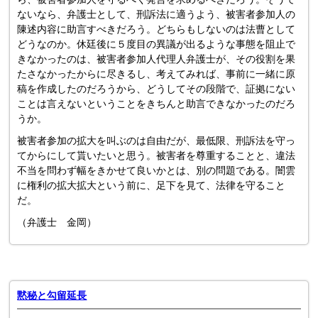
ないなら、弁護士として、刑訴法に適うよう、被害者参加人の
陳述内容に助言すべきだろう。どちらもしないのは法曹として
どうなのか。休廷後に５度目の異議が出るような事態を阻止で
きなかったのは、被害者参加人代理人弁護士が、その役割を果
たさなかったからに尽きるし、考えてみれば、事前に一緒に原
稿を作成したのだろうから、どうしてその段階で、証拠にない
ことは言えないということをきちんと助言できなかったのだろ
うか。
被害者参加の拡大を叫ぶのは自由だが、最低限、刑訴法を守っ
てからにして貰いたいと思う。被害者を尊重することと、違法
不当を問わず幅をきかせて良いかとは、別の問題である。闇雲
に権利の拡大拡大という前に、足下を見て、法律を守ること
だ。
（弁護士 金岡）
黙秘と勾留延長