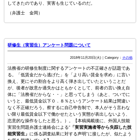
してきたのであり、実害も生じているのだ。
（弁護士 金岡）
研修生（実習生）アンケート問題について
2018年11月20日(火)｜Category：
その他
法務省の研修生制度に関するアンケートの不正確さが話題であ
る。「低賃金だから逃げた」を「より高い賃金を求め」に言い
換え、更にその割合をより高く弾き出していたということだ
が、後者が故意か過失かはともかくとして、前者の言い換え自
体に「法務省だからな・・」と思ってしまう（あと、ついでに
いうと、最低賃金以下０．８％というアンケート結果は間違い
なく不正確だろう。察するに自己申告制で、本人がそう言わな
い限り最低賃金以下で働かせたという実態が表出しないよう、
恣意的な操作をしたと思う。）。【本稿掲載後に、
外国人技能
実習生問題弁護士連絡会による“
「実習実施者等から失踪した技
能実習生」
に係る調査結果に対する声明”に接したが、似たよう