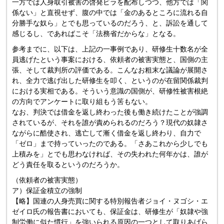
一方では人身取引被害の啓発ビラを配布しつつ、他方では「関
係ない」と直視せず、腹の中では「金のあるところに流れる自
分勝手な奴ら」とでも思っているのだろう、と、訴訟を通して
感じるし、であればこそ「法務省だからな」となる。
参考までに、以下は、上記の一事例であり、研修生十数名が全
員逃げたという事案における、依頼者の被害実態と、国側の主
張、そして裁判所の評価である。こんなお粗末な議論が展開さ
れ、全力で逃げ出した研修生を叩く、というのが在留関係裁判
における実相である。そういう意識の国側が、研修性被害根絶
の方向でアンケートに取り組もう筈もない。
なお、判決では借金を返し終わった後も働き続けたことが強調
されているが、それを誰が責められるのだろう？現代の奴隷さ
ながらに酷使され、逃亡して漸く借金を返し終わり、自力で
「ゼロ」まで持っていったのである。「さあこれから少しでも
上積みを」とでも思わなければ、その失われた何年かは、誰が
どう責任を取るというのだろうか。
（依頼者の被害実態）
ア）保証金積立の強制
【略】国連の人身売買に関する特別報告者ジョイ・ヌゴシ・エ
ゼイロ氏の報告書においても、保証金は、研修生が「奴隷や強
制労働に似た慣行」を強いられる原因の一つとして取りあげら