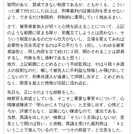
疑問があり、賛成できない制度であるが、ともかくも、こうい
った建て付けにした以上は、刑事裁判の証拠法則を歪ませない
よう、できるだけ制限的、抑制的に運用していく他あるまい。
さて、被害者参加人が切々と心情を訴えることについて、上記
のような範囲に収まる限り、邪魔立てしようとは思わない。そ
ういう制度があるのだから仕方がないし、立場を変えてみれば
必要性を完全否定するのは不公平だろう（但し、いわゆる被害
者論告と、同じ内容を立て続けに２回、聞かされることは辟易
するし、均衡を失し過剰であると思う）。
他方、上記範囲にとどめるという手続監視は、やはり我々弁護
人の役割なのだ。概して被告人に不利益な情報しか飛び出して
こないので、刑事弁護人が遠慮して拝聴し出すと、とめどめも
なく、限度を超えた情報が法廷に流れ込む。
先日も、正にそのような経験をした。
検察官も前提としている、そこそこ重要な事実Ａについて、心
情陳述陳述で「明らかにＡではない」と主張し出す。心情どこ
ろか、評価でもなく、証拠にない陳述なので、違法である。
当然、異議を出したが、検察は「そういう主張はしないが、意
見として聞けば良い」と傍観。異議を受けた裁判所は、「Ａと
いうことで進んでいるので、一つその前提で」と注意をした。