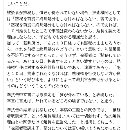
しいことだ。
被疑者が黙秘し、供述が得られていない場合、捜査機関として
は「黙秘を前提に終局処分をしなければならない」筈である。
「黙秘を前提に終局処分をしなければならない」のであれば、
１０日延長したところで事態は変わらないから、延長を認める
理由にならない。子どもでも分かる理屈だと思う。
従って、裁判所は、「あと１０日経っても黙秘のままだろうか
ら、それを前提に終局処分をどうぞ」という意味で、勾留延長
を不許可にするべきだった。そうせず、被疑者に「黙秘してい
るから、あと１０日、拘束するよ」と言い渡すというのは、黙
秘権行使に対する不利益取り扱いであり、違憲であろう。「あ
と１０日、拘束されたくなければ、黙秘権を行使しない方が良
い」という呼び水を、よりにもよって裁判官が投げかけるとい
うのはどういうことなのだろうか。
準抗告申立書には原決定を「箍が外れている」と表現した。
率直に言えば、外れているどころの騒ぎではない、と思う。
準抗告の結果はお察しだが、本稿の主題との関係では、「被疑
者取調未了」という延長理由については一切触れず、他の延長
理由との関係だけで延長を正当化した、と指摘しておこう。
「被疑者取調未了」部分については言い繕いようもなかったと