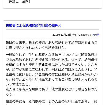
（弁護士 金岡）
税務署による脱法的給与口座の差押え
2018年11月23日(金)｜Category：
その他
先日の出来事。税金の滞納があり滞納処分で給与口座をまるご
と差し押さえられたという相談を受けた。
一般論として、生計の基礎となる給与については（民事執行法
であれ税法であれ）差押え禁止部分がある。従って、給与債権
を標的にすると差押え禁止部分以外しか回収できない。ところ
が、給与が実際に支払われて、例えば給与口座に入金され、預
金債権に化けると、預金債権の方には差押え禁止部分がないか
ら、給与と全く等しい預金であっても全部差し押さえられると
いう寸法である。
素人目にも奇異な現象であり、法の潜脱だという感想を持つだ
ろう。
相談の事案も、給与以外に一切の入金のない口座であり、「給