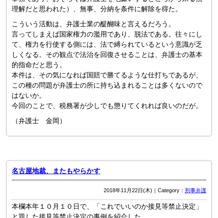
理解だと思われた）、無事、分納を条件に解除を得た。
こういう活動は、弁護士業の醍醐味と言えるだろう。
言ってしまえば国家権力の濫用であり、脱法である。往々にし
て、権力を行使する側には、法で縛られているという意識が乏
しくなる。その観点で法治を回復させることは、弁護士の基本
的指命だと思う。
本件は、その気になれば国賠で勝てるような仕打ちであるが、
この種の問題が弁護士の所に持ち込まれることは多くないので
はないか。
今回のことで、税務署が少しでも懲りてくれれば良いのだが。
（弁護士 金岡）
名古屋地裁、またもやらかす
2018年11月22日(木)｜Category：
刑事弁護
本欄本年１０月１０日で、「これでいいのか接見等禁止決定」
と題した接見等禁止決定の事例を紹介した。