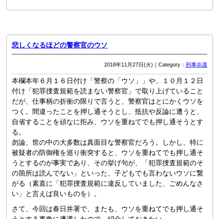
悲しくなるほどの警察官のウソ
2018年11月27日(火)｜Category：
刑事弁護
本欄本年６月１６日付け「警察の「ウソ」」や、１０月１２日
付け「犯罪捜査規範を読まない警察官」で取り上げていること
だが、仕事柄の折衝の限りで言うと、警察官はとにかくウソを
つく。間違ったことを押し通そうとし、抵抗や反論に遭うと、
自省することを頑なに拒み、ウソを重ねてでも押し通そうとす
る。
勿論、世の中の大多数は真面目な警察官だろう。しかし、特に
被疑者の防御権を巡り衝突すると、ウソを重ねてでも押し通そ
うとするのが事実であり、その挙げ句が、「犯罪捜査規範のそ
の箇所は読んでない」といった、子どもでも言わないウソに繋
がる（素直に「犯罪捜査規範に違反していました、ごめんなさ
い」と言えば良いものを）。
さて、今回は春日井署で、またも、ウソを重ねてでも押し通そ