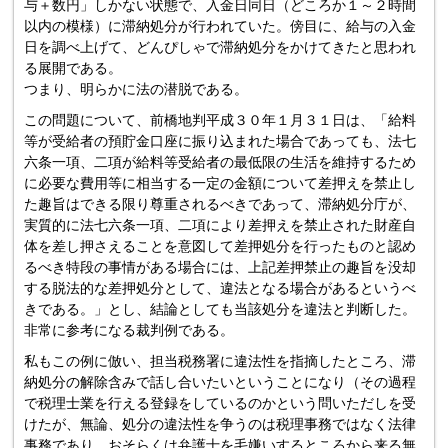
与＋数円」しかない状態で、入金日同日（どころか１～２時間
以内の模様）に滞納処分が行われていた。傍目に、給与の入金
日を調べ上げて、どんぴしゃで滞納処分をかけてきたと思われ
る展開である。
つまり、明らかに法の潜脱である。
この問題について、前橋地判平成３０年１月３１日は、「給料
等が受給者の預貯金口座に振り込まれた場合であっても、法七
六条一項、二項が給料等受給者の最低限の生活を維持するため
に必要な費用等に相当する一定の金額について差押えを禁止し
た趣旨はできる限り尊重されるべきであって、滞納処分庁が、
実質的に法七六条一項、二項により差押えを禁止された財産自
体を差し押さえることを意図して差押処分を行ったものと認め
るべき特段の事情がある場合には、上記差押禁止の趣旨を没却
する脱法的な差押処分として、違法となる場合があるというべ
きである。」とし、結論としても当該処分を違法と判断した。
非常に参考になる裁判例である。
私もこの例に倣い、担当税務署に違法性を指摘したところ、滞
納処分の解除含みで話し合いたいということになり（その過程
で税理士業を行える登録をしているのかという問いただしを受
けたが、無論、処分の違法性を争うのは税理事務ではなく法律
事務であり、おそらくは弁護士を毛嫌いするところから来る無