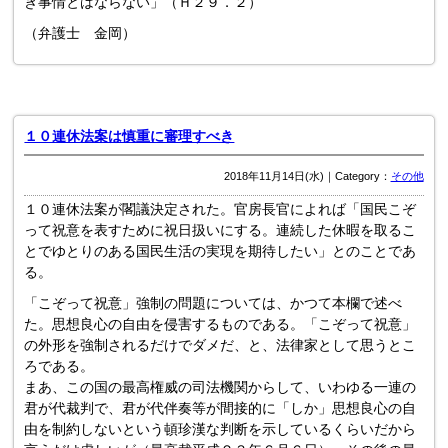
き事情とはならない」（Ｈ２９．２）
（弁護士 金岡）
１０連休法案は慎重に審理すべき
2018年11月14日(水)｜Category：
その他
１０連休法案が閣議決定された。官房長官によれば「国民こぞ
って祝意を表すために祝日扱いにする。連続した休暇を取るこ
とでゆとりのある国民生活の実現を期待したい」とのことであ
る。
「こぞって祝意」強制の問題については、かつて本欄で述べ
た。思想良心の自由を侵害するものである。「こぞって祝意」
の外形を強制されるだけでダメだ、と、法律家として思うとこ
ろである。
まあ、この国の最高権威の司法機関からして、いわゆる一連の
君が代裁判で、君が代伴奏等が間接的に「しか」思想良心の自
由を制約しないという頓珍漢な判断を示しているくらいだから