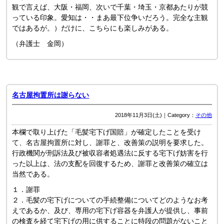
観で言えば、大阪・福岡、次いで千葉・埼玉・京都あたりが競
っている印象。愛知は・・まあ最下位争いだろう。完全な主観
ではあるが。）だけに、こちらにも楽しみがある。
（弁護士 金岡）
名古屋拘置所は謝らない
2018年11月3日(土)｜Category：
その他
本欄で取り上げた「毛髪宅下げ国賠」が確定したことを受け
て、名古屋拘置所に対し、謝罪と、改善策の説明を要求した。
行政機関が刑訴法及び被収容者処遇法に反する宅下げ妨害を行
った以上は、法の支配を回復するため、謝罪と改善策の確立は
当然である。
１．謝罪
２．毛髪の宅下げについての手続整備についてどのようなお考
えであるか、及び、専用の宅下げ容器を弁護人が提供し、事前
の検査を経て宅下げの用に供することに特段の問題がないこと