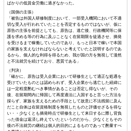
ばかりの低賃金労働に過ぎなかった。
（国側の主張）
「被告は外国人研修制度において、一部受入機関において不適
切な受入が行われていたことを否定するものではないが、仮に
原告の主張を前提としても、原告は、逃亡後、行政機関等に保
護を求める等の行為に及ぶことなく在留期限を徒過させ、摘発
を受けるまで稼働していたのであり、もっと日本で稼いで本国
の家族を支えなければならないと考えていたと説明するのであ
るから、個人的な利得を得るため、我が国の方を無視して漫然
と不法就労を続けており、悪質である」
（判決）
「確かに、原告は受入企業において研修生として適正な処遇を
受けていたものとは認められず、受入企業から逃亡した経緯に
は一定程度酌むべき事情があることは否定し得ないが、その
後、在留期間内に帰国して再度適法に入国すると言った方法を
採らず、家族を支えるための手段として故意に不法残留に及ん
だこと自体は在留資格制度を無視したものと評価せざるを得な
い・・少なくとも摘発時点で研修生として来日するに際し背負
った借金は返済し終えていたというのだから、少なくともその
後の不法就労の継続は個人的目的によるものであって酌量すべ