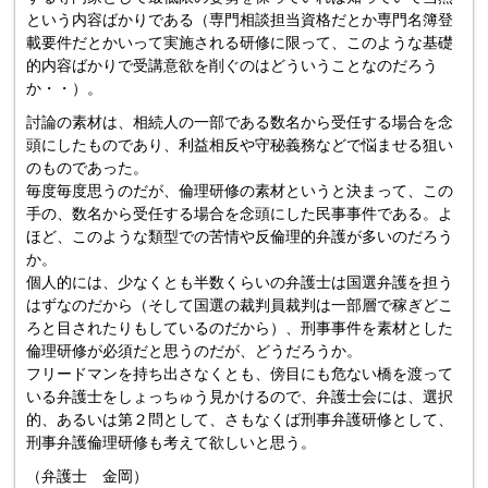
という内容ばかりである（専門相談担当資格だとか専門名簿登
載要件だとかいって実施される研修に限って、このような基礎
的内容ばかりで受講意欲を削ぐのはどういうことなのだろう
か・・）。
討論の素材は、相続人の一部である数名から受任する場合を念
頭にしたものであり、利益相反や守秘義務などで悩ませる狙い
のものであった。
毎度毎度思うのだが、倫理研修の素材というと決まって、この
手の、数名から受任する場合を念頭にした民事事件である。よ
ほど、このような類型での苦情や反倫理的弁護が多いのだろう
か。
個人的には、少なくとも半数くらいの弁護士は国選弁護を担う
はずなのだから（そして国選の裁判員裁判は一部層で稼ぎどこ
ろと目されたりもしているのだから）、刑事事件を素材とした
倫理研修が必須だと思うのだが、どうだろうか。
フリードマンを持ち出さなくとも、傍目にも危ない橋を渡って
いる弁護士をしょっちゅう見かけるので、弁護士会には、選択
的、あるいは第２問として、さもなくば刑事弁護研修として、
刑事弁護倫理研修も考えて欲しいと思う。
（弁護士 金岡）