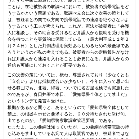
うとする事象に遭遇したので、紹介しておきたい。
ことは、在宅被疑者の取調べにおいて、被疑者の携帯電話をど
うするかという問題である。取調べ立会に次ぐ次善の策として
は、被疑者との間で双方向で携帯電話での連絡を絶やさないよ
うするという工夫が考えられ、これが、憲法が被疑者に「弁護
人に相談し、その助言を受けるなど弁護人から援助を受ける機
会を持つことを実質的に保障している」（最大判平成１１年３
月２４日）とした判例法理を実効あらしめるための最低線であ
ろうというのが私の考えである。被疑者からの定時報告がなけ
れば弁護人から連絡を入れることも必要になる。弁護人からの
通信も可能にしておくことが肝要である。
この次善の策については、概ね、尊重されており（少なくとも
「立会い」よりは抵抗度合いが少ない）、今年に入って思い出
せる範囲でも、北署、綠署、ついでに名古屋地検でも実施した
のであるが、春日井署で本日、「愛知県警全体として禁止だ」
というトンデモ発言を受けた。
根拠があるかと問うと、あるというので「愛知県警全体として
禁止」の根拠を示せと要求すると、２０分待たされた挙げ句、
出てきたのが、「愛知県警察取調室管理要綱」である。
たまたま、この要綱は知っていたが、この要綱が携帯電話の持
ち込みを禁止している名宛て人は取調官であり、被疑者ではな