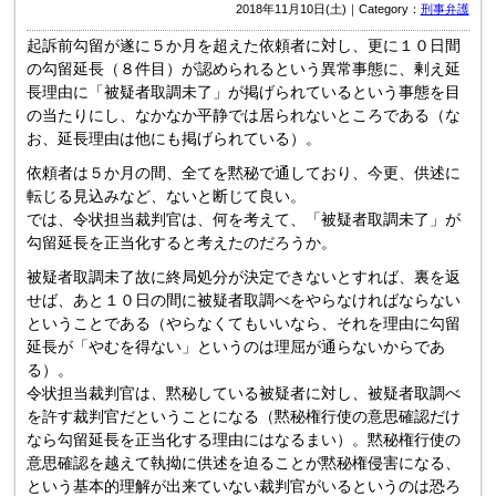
2018年11月10日(土)｜Category：
刑事弁護
起訴前勾留が遂に５か月を超えた依頼者に対し、更に１０日間
の勾留延長（８件目）が認められるという異常事態に、剰え延
長理由に「被疑者取調未了」が掲げられているという事態を目
の当たりにし、なかなか平静では居られないところである（な
お、延長理由は他にも掲げられている）。
依頼者は５か月の間、全てを黙秘で通しており、今更、供述に
転じる見込みなど、ないと断じて良い。
では、令状担当裁判官は、何を考えて、「被疑者取調未了」が
勾留延長を正当化すると考えたのだろうか。
被疑者取調未了故に終局処分が決定できないとすれば、裏を返
せば、あと１０日の間に被疑者取調べをやらなければならない
ということである（やらなくてもいいなら、それを理由に勾留
延長が「やむを得ない」というのは理屈が通らないからであ
る）。
令状担当裁判官は、黙秘している被疑者に対し、被疑者取調べ
を許す裁判官だということになる（黙秘権行使の意思確認だけ
なら勾留延長を正当化する理由にはなるまい）。黙秘権行使の
意思確認を越えて執拗に供述を迫ることが黙秘権侵害になる、
という基本的理解が出来ていない裁判官がいるというのは恐ろ