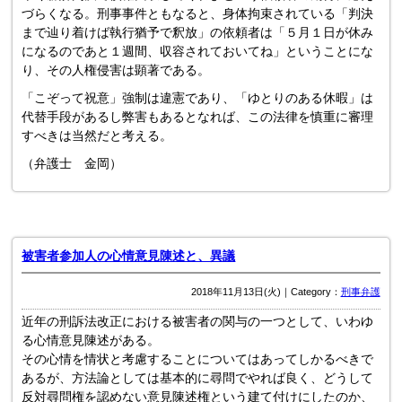
づらくなる。刑事事件ともなると、身体拘束されている「判決
まで辿り着けば執行猶予で釈放」の依頼者は「５月１日が休み
になるのであと１週間、収容されておいてね」ということにな
り、その人権侵害は顕著である。
「こぞって祝意」強制は違憲であり、「ゆとりのある休暇」は
代替手段があるし弊害もあるとなれば、この法律を慎重に審理
すべきは当然だと考える。
（弁護士 金岡）
被害者参加人の心情意見陳述と、異議
2018年11月13日(火)｜Category：
刑事弁護
近年の刑訴法改正における被害者の関与の一つとして、いわゆ
る心情意見陳述がある。
その心情を情状と考慮することについてはあってしかるべきで
あるが、方法論としては基本的に尋問でやれば良く、どうして
反対尋問権を認めない意見陳述権という建て付けにしたのか、