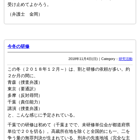
受け止めてよかろう。
（弁護士 金岡）
今冬の研修
2018年11月4日(日)｜Category：
研究活動
この冬（２０１８年１２月～）は、割と研修の依頼が多い。約
２か月の間に、
青森（捜査弁護）
東京（要通訳）
多摩（反対尋問）
千葉（責任能力）
講演（捜査弁護）
と、こんな感じに予定されている。
千葉での研修は初めて（千葉までで、未研修単位会が都道府県
単位で２０を切る）。高裁所在地を除くと全国的にも一、二を
争う量の無罪判決が生まれている、刑弁の先進地域（完全な主