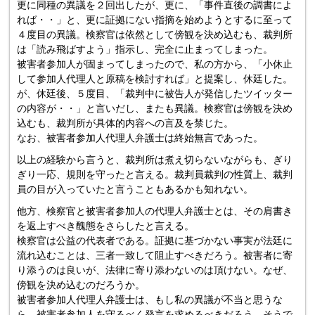
更に同種の異議を２回出したが、更に、「事件直後の調書によ
れば・・」と、更に証拠にない指摘を始めようとするに至って
４度目の異議。検察官は依然として傍観を決め込むも、裁判所
は「読み飛ばすよう」指示し、完全に止まってしまった。
被害者参加人が固まってしまったので、私の方から、「小休止
して参加人代理人と原稿を検討すれば」と提案し、休廷した。
が、休廷後、５度目、「裁判中に被告人が発信したツイッター
の内容が・・」と言いだし、またも異議。検察官は傍観を決め
込むも、裁判所が具体的内容への言及を禁じた。
なお、被害者参加人代理人弁護士は終始無言であった。
以上の経験から言うと、裁判所は煮え切らないながらも、ぎり
ぎり一応、規則を守ったと言える。裁判員裁判の性質上、裁判
員の目が入っていたと言うこともあるかも知れない。
他方、検察官と被害者参加人の代理人弁護士とは、その肩書き
を返上すべき醜態をさらしたと言える。
検察官は公益の代表者である。証拠に基づかない事実が法廷に
流れ込むことは、三者一致して阻止すべきだろう。被害者に寄
り添うのは良いが、法律に寄り添わないのは頂けない。なぜ、
傍観を決め込むのだろうか。
被害者参加人代理人弁護士は、もし私の異議が不当と思うな
ら、被害者参加人を守るべく発言を求めるべきだろう。そうで