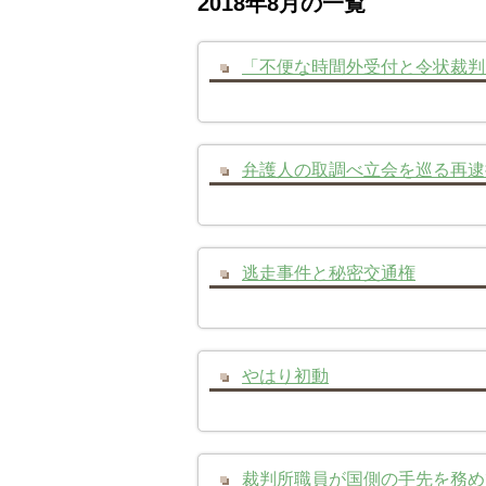
2018年8月の一覧
「不便な時間外受付と令状裁判
弁護人の取調べ立会を巡る再逮
逃走事件と秘密交通権
やはり初動
裁判所職員が国側の手先を務め