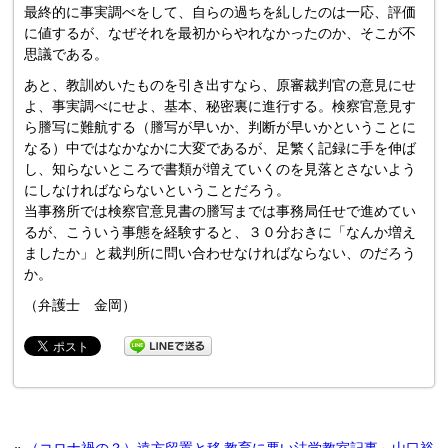
最終的に事実調べをして、自らの過ちを糺したのは一応、評価
に値するが、なぜそれを最初からやれなかったのか、そこが不
思議である。
あと、教訓めいたものを引き出すなら、原審裁判官の意見にせ
よ、事実調べにせよ、基本、秘密裏に進行する。検察官意見す
ら謄写に難航する（謄写が早いか、判断が早いかということに
なる）中ではなかなかに大変であるが、足繁く記録に手を伸ば
し、知らないところで書類が増えていくのを見落とさないよう
にしなければならないということだろう。
当事務所では検察官意見書の謄写までは事務局任せで進めてい
るが、こういう事態を経験すると、３０分おきに「なんか増え
ましたか」と裁判所に問い合わせなければならない、のだろう
か。
（弁護士 金岡）
«
（コロナ禍の？）遠方留置と移
教育に悪い法学教室記事～山口裕