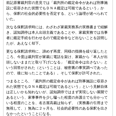
前記原審裁判官の意見では「裁判所の鑑定命令があれば刑事施
設に収容された状態でもＤＮＡ鑑定は可能であるという」か
ら、保釈の社会的必要性を否定する、という論理が述べられて
いた。
次なる保釈請求時には、わざわざ家裁実務系の実務書まで紐解
き、認知調停は本人出頭主義であることや、家裁実務では当事
者に鑑定手続を行わせるので鑑定命令など出ないことを説明し
たが、あえなく却下。
更なる保釈請求時に、諦めず再度、同様の指摘を繰り返したと
ころ、今度は裁判官が家裁に電話を架け、家裁から「本人が出
頭しないままだと取り下げになる」「鑑定命令は出さない」と
いう回答がされた（ということは、秘密裏の事実調べであった
ので、後に知ったことである）。そして保釈が許可された。
つまるところ、「裁判所の鑑定命令があれば刑事施設に収容さ
れた状態でもＤＮＡ鑑定は可能であるという」という見解自体
は正しいかも知れないが、認知調停ではまず実現しない展開で
あるという、家事事件を少し囓った程度の弁護士でも分かって
いる程度のことを、名古屋高裁は知らず、（実務書の引用まで
無視して、）無為に２ヶ月も、社会的必要性のある保釈を出さ
なかったということになる。