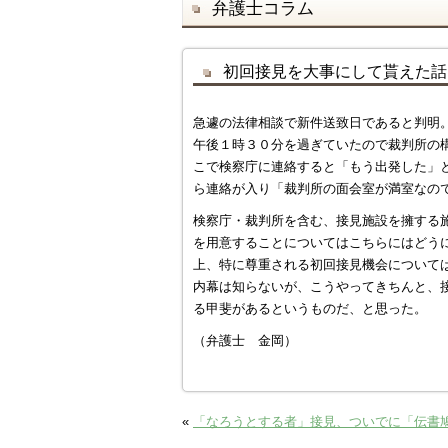
弁護士コラム
初回接見を大事にして貰えた話
急遽の法律相談で新件送致日であると判明
午後１時３０分を過ぎていたので裁判所の
こで検察庁に連絡すると「もう出発した」
ら連絡が入り「裁判所の面会室が満室なの
検察庁・裁判所を含む、接見施設を擁する
を用意することについてはこちらにはどう
上、特に尊重される初回接見機会について
内幕は知らないが、こうやってきちんと、
る甲斐があるというものだ、と思った。
（弁護士 金岡）
«
「なろうとする者」接見、ついでに「伝書