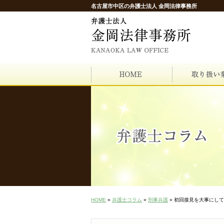
名古屋市中区の弁護士法人 金岡法律事務所
HOME
»
弁護士コラム
»
刑事弁護
» 初回接見を大事にし