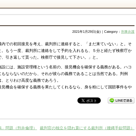
2021年1月29日(金)｜Category：
刑事弁護
。
構内での初回接見を考え、裁判所に連絡すると、「まだ来ていない」と。そ
と。もう一度、裁判所に連絡をして予約を入れるも、５分と経たず検察庁か
で、引き返して貰った。検察庁で接見して下さい。」と。
施設には、施設管理権という名前の、接見機会を確保する義務がある。ハコ
にもならないのだから、それが彼らの義務であることは当然である。判例
は、とりわけ高度な義務であろう。
接見機会を確保する義務を果たしてくれるなら、身を粉にして国賠事件をや
鳩」問題（刑弁倫理）
裁判官の独立を隠れ蓑にする裁判所（腰縄手錠問題）