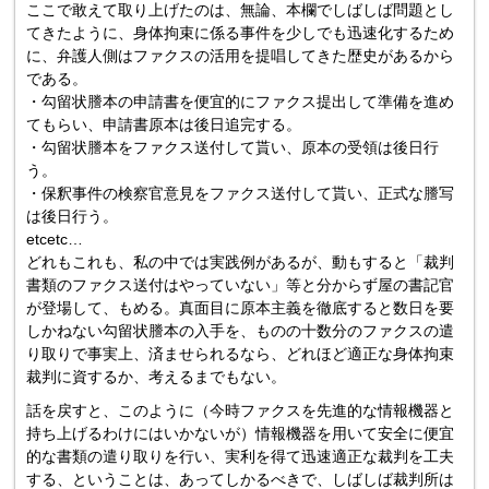
ここで敢えて取り上げたのは、無論、本欄でしばしば問題とし
てきたように、身体拘束に係る事件を少しでも迅速化するため
に、弁護人側はファクスの活用を提唱してきた歴史があるから
である。
・勾留状謄本の申請書を便宜的にファクス提出して準備を進め
てもらい、申請書原本は後日追完する。
・勾留状謄本をファクス送付して貰い、原本の受領は後日行
う。
・保釈事件の検察官意見をファクス送付して貰い、正式な謄写
は後日行う。
etcetc…
どれもこれも、私の中では実践例があるが、動もすると「裁判
書類のファクス送付はやっていない」等と分からず屋の書記官
が登場して、もめる。真面目に原本主義を徹底すると数日を要
しかねない勾留状謄本の入手を、ものの十数分のファクスの遣
り取りで事実上、済ませられるなら、どれほど適正な身体拘束
裁判に資するか、考えるまでもない。
話を戻すと、このように（今時ファクスを先進的な情報機器と
持ち上げるわけにはいかないが）情報機器を用いて安全に便宜
的な書類の遣り取りを行い、実利を得て迅速適正な裁判を工夫
する、ということは、あってしかるべきで、しばしば裁判所は