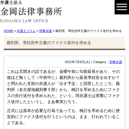
HOME
»
弁護士コラム
»
刑事弁護
» 裁判所、準抗告申立書のファクス送付を求める
裁判所、準抗告申立書のファクス送付を求める
2021年7月6日(火)｜Category：
刑事弁護
これは又聞きの話であるが、金曜午前に勾留延長があり、その
後ほど無くして（午前中に）裁判所から延長準抗告を出すか？
と問われた支部の弁護人が「出す予定」と回答したところ、裁
判所（名古屋地裁刑事５部）から、検討を早めるためにファク
スの先行送付を求められた、という。同弁護士は実際にファク
ス送付したというし、まあ事実だろう。
正式には原本が必要な行為であっても、検討を早めるために便
宜的にファクス送付を行うというのは、まま、行われているこ
とである。