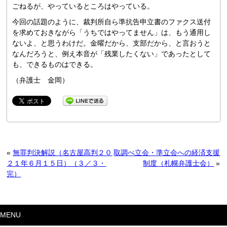
ごねるが、やっているところはやっている。
今回の話題のように、裁判所自ら準抗告申立書のファクス送付
を求めておきながら「うちではやってません」は、もう通用し
ないよ、と思うわけだ。金曜だから、支部だから、と言おうと
なんだろうと、例え本音が「残業したくない」であったとして
も、できるものはできる。
（弁護士 金岡）
«
無罪判決解説（名古屋高判２０
取調べ立会・準立会への経済支援
２１年６月１５日）（３／３・
制度（札幌弁護士会）
»
完）
MENU