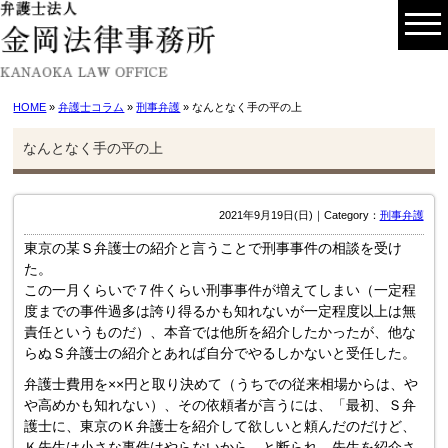
HOME
»
弁護士コラム
»
刑事弁護
» なんとなく手の平の上
なんとなく手の平の上
2021年9月19日(日)｜Category：
刑事弁護
東京の某Ｓ弁護士の紹介と言うことで刑事事件の相談を受け
た。
この一月くらいで７件くらい刑事事件が増えてしまい（一定程
度までの事件過多は誇り得るかも知れないが一定程度以上は無
責任というものだ）、本音では他所を紹介したかったが、他な
らぬＳ弁護士の紹介とあれば自分でやるしかないと受任した。
弁護士費用を××円と取り決めて（うちでの従来相場からは、や
や高めかも知れない）、その依頼者が言うには、「最初、Ｓ弁
護士に、東京のＫ弁護士を紹介して欲しいと頼んだのだけど、
Ｋ先生は小さな事件はやらないから、と断られ、先生を紹介さ