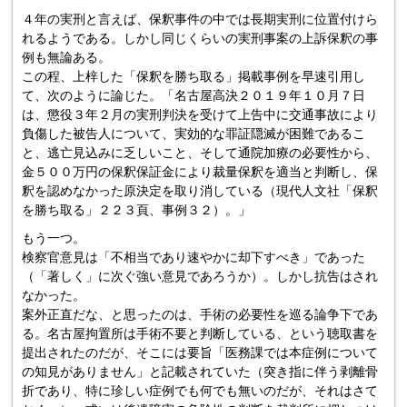
４年の実刑と言えば、保釈事件の中では長期実刑に位置付けら
れるようである。しかし同じくらいの実刑事案の上訴保釈の事
例も無論ある。
この程、上梓した「保釈を勝ち取る」掲載事例を早速引用し
て、次のように論じた。「名古屋高決２０１９年１０月７日
は、懲役３年２月の実刑判決を受けて上告中に交通事故により
負傷した被告人について、実効的な罪証隠滅が困難であるこ
と、逃亡見込みに乏しいこと、そして通院加療の必要性から、
金５００万円の保釈保証金により裁量保釈を適当と判断し、保
釈を認めなかった原決定を取り消している（現代人文社「保釈
を勝ち取る」２２３頁、事例３２）。」
もう一つ。
検察官意見は「不相当であり速やかに却下すべき」であった
（「著しく」に次ぐ強い意見であろうか）。しかし抗告はされ
なかった。
案外正直だな、と思ったのは、手術の必要性を巡る論争下であ
る。名古屋拘置所は手術不要と判断している、という聴取書を
提出されたのだが、そこには要旨「医務課では本症例について
の知見がありません」と記載されていた（突き指に伴う剥離骨
折であり、特に珍しい症例でも何でも無いのだが、それはさて