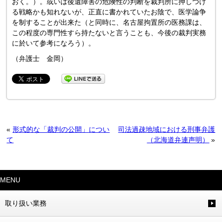
おく。）。或いは後遺障害の危険性の判断を裁判所に押しつけ
る戦略かも知れないが、正直に書かれていたお陰で、医学論争
を制することが出来た（と同時に、名古屋拘置所の医務課は、
この程度の専門性すら持たないと言うことも、今後の裁判実務
に於いて参考になろう）。
（弁護士 金岡）
«
形式的な「裁判の公開」につい
司法過疎地域における刑事弁護
て
（北海道弁連声明）
»
MENU
取り扱い業務