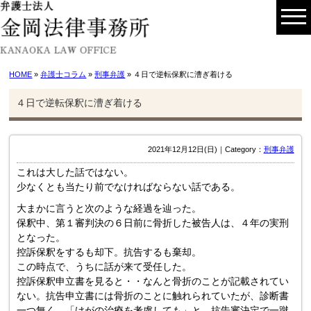
HOME
»
弁護士コラム
»
刑事弁護
» ４日で逆転保釈に漕ぎ着ける
４日で逆転保釈に漕ぎ着ける
2021年12月12日(日)｜Category：
刑事弁護
これは大した話ではない。
少なくとも当たり前でなければならない話である。
大まかに言うと次のような経過を辿った。
保釈中、第１審判決の６日前に骨折した被告人は、４年の実刑
となった。
控訴保釈をするも却下。抗告するも棄却。
この時点で、うちに話が来て受任した。
控訴保釈申立書を見ると・・なんと骨折のことが記載されてい
ない。抗告申立書には骨折のことに触れられていたが、診断書
一つ無く、「けがの治療を考慮しても」と、抗告審決定で一蹴