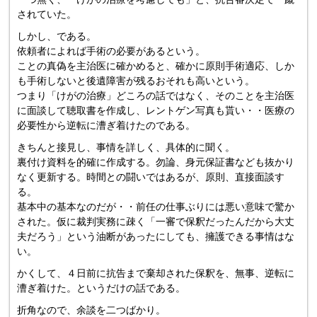
されていた。
しかし、である。
依頼者によれば手術の必要があるという。
ことの真偽を主治医に確かめると、確かに原則手術適応、しか
も手術しないと後遺障害が残るおそれも高いという。
つまり「けがの治療」どころの話ではなく、そのことを主治医
に面談して聴取書を作成し、レントゲン写真も貰い・・医療の
必要性から逆転に漕ぎ着けたのである。
きちんと接見し、事情を詳しく、具体的に聞く。
裏付け資料を的確に作成する。勿論、身元保証書なども抜かり
なく更新する。時間との闘いではあるが、原則、直接面談す
る。
基本中の基本なのだが・・前任の仕事ぶりには悪い意味で驚か
された。仮に裁判実務に疎く「一審で保釈だったんだから大丈
夫だろう」という油断があったにしても、擁護できる事情はな
い。
かくして、４日前に抗告まで棄却された保釈を、無事、逆転に
漕ぎ着けた。というだけの話である。
折角なので、余談を二つばかり。