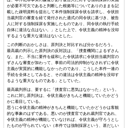
が必要不可欠であると判断した根拠等についてありのままを記
載した疎明資料を提出して本件強制採尿令状を請求し、令状担
当裁判官の審査を経て発付された適式の同令状に基づき、被告
人に対する強制採尿を実施したものであり、同令状の執行手続
自体に違法な点はない。」とした上で、令状主義の精神を没却
するような重大な違法はないとした。
この判断のおかしさは、原判決と対比すれば分かるだろう。
最高裁の判示した原判決の反対説は、「捜査機関によるずさん
な、また、不当に要件を緩和した令状請求に令状担当裁判官の
ずさんな審査が加わって、事前の司法的抑制がなされずに令状
主義が実質的に機能しなかったのであり、こうした本件一連の
手続を全体としてみると、その違法は令状主義の精神を没却す
るような重大なものである」としていた。
最高裁判所は、要するに「捜査官に悪気はなかった」という。
これに対し原判決は、令状主義がきちんと機能していたかどう
かに着目している。
思うに令状主義の精神がきちんと機能していたかどうかは客観
的な事象のはずである。悪いのが捜査官であれ裁判官であれ、
令状主義の精神が機能していなければ、令状主義が守ろうとし
たものが守られていない（本件では強制採尿という、甚だしい