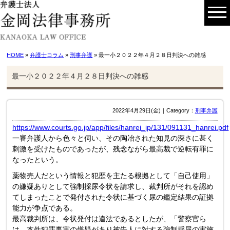
HOME
»
弁護士コラム
»
刑事弁護
» 最一小２０２２年４月２８日判決への雑感
最一小２０２２年４月２８日判決への雑感
2022年4月29日(金)｜Category：
刑事弁護
https://www.courts.go.jp/app/files/hanrei_jp/131/091131_hanrei.pdf
一審弁護人から色々と伺い、その陶冶された知見の深さに甚く
刺激を受けたものであったが、残念ながら最高裁で逆転有罪に
なったという。
薬物売人だという情報と犯歴を主たる根拠として「自己使用」
の嫌疑ありとして強制採尿令状を請求し、裁判所がそれを認め
てしまったことで発付された令状に基づく尿の鑑定結果の証拠
能力が争点である。
最高裁判所は、令状発付は違法であるとしたが、「警察官ら
は、本件犯罪事実の嫌疑があり被告人に対する強制採尿の実施