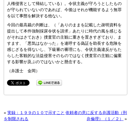
人権侵害として帰結している）。令状主義が守ろうとしたもの
が守られていないのであれば、今後はそれが機能するよう無罪
を以て事態を解決する他ない。
今回の最高裁の判断は、（「ありのままを記載した疎明資料を
提出して本件強制採尿令状を請求」あたりに時代の風を感じる
がそれはさておき）捜査官の主観に重きを置きすぎており、ま
すます、「悪気はなかった」を連呼する偽証を助長する危険を
感じざるを得ないし、下級審の審理にも、令状主義違反がもた
らした客観的な法益侵害そのものではなく捜査官の主観に偏重
する影響が及ぶのではないかと懸念する。
（弁護士 金岡）
«
実録：１９９の１０で示すこと
依頼者の意に反する弁護活動（刑
を制限される
弁倫理）（１／２）
»