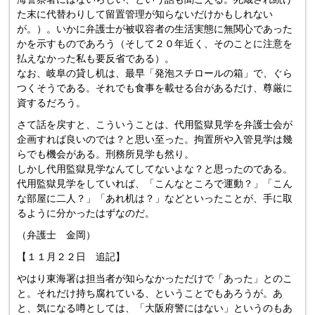
た末に代替わりして留置管理が知らないだけかもしれない
が。）。いかに弁護士が被収容者の生活実態に無関心であった
かを示すものであろう（そして２０年近く、そのことに注意を
払えなかった私も要反省である）。
なお、岐阜の貸し机は、最早「発泡スチロールの箱」で、ぐら
つくそうである。それでも食事を載せる台があるだけ、尊厳に
資するだろう。
さて話を戻すと、こういうことは、代用監獄見学を弁護士会が
企画すれば良いのでは？と思い至った。拘置所や入管見学は幾
らでも機会がある。刑務所見学も然り。
しかし代用監獄見学なんてしてないよな？と思ったのである。
代用監獄見学をしていれば、「こんなところで運動？」「こん
な部屋に二人？」「あれ机は？」などといったことが、手に取
るように分かったはずなのだ。
（弁護士 金岡）
【１１月２２日 追記】
やはり東海署は担当者が知らなかっただけで「あった」とのこ
と。それだけ持ち腐れている、ということでもあろうが。あ
と、気になる噂としては、「大阪府警にはない」というのもあ