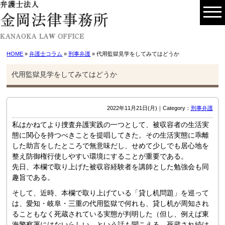
HOME
»
弁護士コラム
»
刑事弁護
» 代用監獄見学をしてみてはどうか
代用監獄見学をしてみてはどうか
2022年11月21日(月)｜Category：
刑事弁護
私はかねてより捜査弁護実践の一つとして、被収容者の生活実
態に関心を持つべきことを提唱してきた。その生活実態に乖離
した助言をしたところで無意味だし、せめて少しでも居心地を
整え防御権行使しやすい環境にすることが重要である。
先日、本欄で取り上げた被収容経験者を講師とした勉強会も同
趣旨である。
そして、近時、本欄で取り上げている「貸し机問題」を巡って
は、愛知・岐阜・三重の代用監獄で何れも、貸し机が周知され
ることもなく死蔵されている実態が判明した（但し、例えば東
海警察署にはないらしい、という話も聞こえる。死蔵され続け