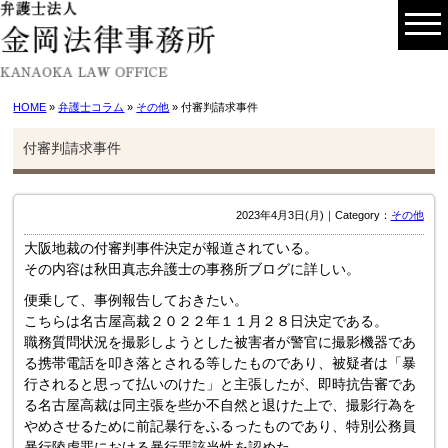
HOME
»
弁護士コラム
»
その他
» 付審判請求事件
付審判請求事件
2023年4月3日(月)｜Category：
その他
大阪地裁の付審判事件決定が報道されている。
その内容は秋田真志弁護士の事務所ブログに詳しい。
便乗して、事例報告しておきたい。
こちらは名古屋高裁２０２２年１１月２８日決定である。
職務質問状況を撮影しようとした被害者が警官に撮影機器であ
る携帯電話を叩き落とされる等したものであり、被疑者は「暴
行されると思って払いのけた」と主張したが、即時抗告審であ
る名古屋高裁は同主張を些か不自然と退けた上で、撮影行為を
やめさせるために前記暴行をふるったものであり、特別公務員
暴行陵虐罪における暴行罪該当性を認めた。