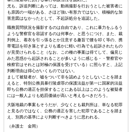
尤も、訴追判断にあっては、動画撮影を行おうとした被害者に
も原因の一端がある、さほど強い有形力ではない、積極的な加
害意図はなかったとして、不起訴処分を追認した。
職務質問状況を撮影するのは自由であり、これに暴力をふるう
ような警察官を容認するのは何事か、と思うにつけ、また、裁
判例上、着衣を引っ張るとか注意する趣旨で腰を叩く等の、携
帯電話を叩き落とすよりも遙かに軽い行為でも起訴されたもの
が見受けられること（なお、この種の事案は得てして、偏見じ
みた思惑から起訴されることが多いように感じる・・警察官や
検察官はそれとは対極の保護を受けている）に照らすと、上記
判断理由は得心がいくものではない。
まして被疑者が、嘘をついて非を認めようとしないことを踏ま
えると、特別公務員暴行陵虐罪の保護法益が第一に国家的法益
即ち公務の適正を担保することにある以上はこのような被疑者
には一般人よりも処罰価値が高いと考えるべきだろう。
大阪地裁の事案もそうだが、少なくとも裁判所は、単なる犯罪
と見るのではなく、公務の適正を害した犯罪であることを踏ま
え、別異の基準により判断すべきように思われる。
（弁護士 金岡）