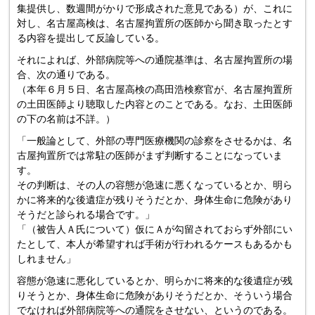
集提供し、数週間がかりで形成された意見である）が、これに
対し、名古屋高検は、名古屋拘置所の医師から聞き取ったとす
る内容を提出して反論している。
それによれば、外部病院等への通院基準は、名古屋拘置所の場
合、次の通りである。
（本年６月５日、名古屋高検の髙田浩検察官が、名古屋拘置所
の土田医師より聴取した内容とのことである。なお、土田医師
の下の名前は不詳。）
「一般論として、外部の専門医療機関の診察をさせるかは、名
古屋拘置所では常駐の医師がまず判断することになっていま
す。
その判断は、その人の容態が急速に悪くなっているとか、明ら
かに将来的な後遺症が残りそうだとか、身体生命に危険があり
そうだと診られる場合です。」
「（被告人Ａ氏について）仮にＡが勾留されておらず外部にい
たとして、本人が希望すれば手術が行われるケースもあるかも
しれません」
容態が急速に悪化しているとか、明らかに将来的な後遺症が残
りそうとか、身体生命に危険がありそうだとか、そういう場合
でなければ外部病院等への通院をさせない、というのである。