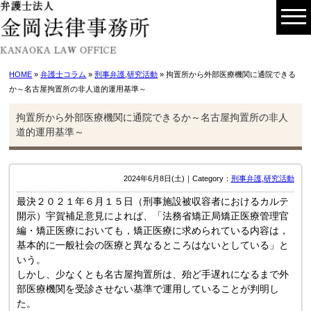
HOME
»
弁護士コラム
»
刑事弁護
,
研究活動
» 拘置所から外部医療機関に通院できる
か～名古屋拘置所の非人道的運用基準～
拘置所から外部医療機関に通院できるか～名古屋拘置所の非人
道的運用基準～
2024年6月8日(土)｜Category：
刑事弁護
,
研究活動
最決２０２１年６月１５日（刑事施設被収容者におけるカルテ
開示）宇賀補足意見によれば、「法務省矯正局矯正医療管理官
編・矯正医療においても，矯正医療に求められている内容は，
基本的に一般社会の医療と異なるところはないとしている」と
いう。
しかし、少なくとも名古屋拘置所は、殆ど手遅れになるまで外
部医療機関を受診させない基準で運用していることが判明し
た。