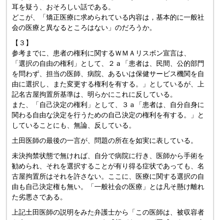
耳を疑う、おそろしい話である。
どこが、「矯正医療に求められている内容は，基本的に一般社
会の医療と異なるところはない」のだろうか。
【３】
参考までに、患者の権利に関するＷＭＡリスボン宣言は、
「選択の自由の権利」として、２ａ「患者は、民間、公的部門
を問わず、担当の医師、病院、あるいは保健サービス機関を自
由に選択し、また変更する権利を有する。」としているが、上
記名古屋拘置所基準は、明らかにこれに反している。
また、「自己決定の権利」として、３ａ「患者は、自分自身に
関わる自由な決定を行うための自己決定の権利を有する。」と
していることにも、無論、反している。
土田医師の最後の一言が、問題の所在を如実に表している。
未決拘禁状態で無ければ、自分で病院に行き、医師から手術を
勧められ、それを選択することが有り得る症状であっても、名
古屋拘置所はそれを許さない。ここに、医療に関する選択の自
由も自己決定権も無い。「一般社会の医療」とは凡そ懸け離れ
た劣悪さである。
上記土田医師の説明をみた弁護士から「この医師は、被収容者