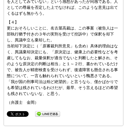
を人としてみていない」という感想があったが同感である。人
としての尊厳を否定した上でなければ、このような意見は出て
くるはずも無かろう。
【４】
更におそろしいことに、名古屋高裁は、この事案（被告人は一
部執行猶予付きの３年の実刑を受けて控訴中）で保釈を却下
し、異議申立も棄却した。
当初却下決定に（「原審裁判所意見」も含め）具体的理由はな
く、異議棄却決定にも、「原決定は、健康上の必要性などを考
慮してもなお、裁量保釈が適当でないと判断したと解され、そ
のような原決定の判断は相当」と１～２行、書かれているだけ
で、被告人が精密検査を受けられず、後遺障害も懸念される事
態について、一言も触れられていないという醜悪さである。
「我が国の刑事司法は殆ど絶望的」と言うなら、僅かばかりで
も希望は残されているわけだが、最早、そう言えるほどの希望
も残されていないな、と思う。
（弁護士 金岡）