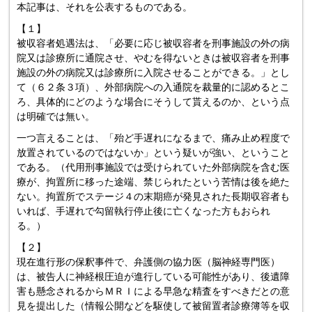
本記事は、それを公表するものである。
【１】
被収容者処遇法は、「必要に応じ被収容者を刑事施設の外の病
院又は診療所に通院させ、やむを得ないときは被収容者を刑事
施設の外の病院又は診療所に入院させることができる。」とし
て（６２条３項）、外部病院への入通院を裁量的に認めるとこ
ろ、具体的にどのような場合にそうして貰えるのか、という点
は明確では無い。
一つ言えることは、「殆ど手遅れになるまで、痛み止め程度で
放置されているのではないか」という疑いが強い、ということ
である。（代用刑事施設では受けられていた外部病院を含む医
療が、拘置所に移った途端、禁じられたという苦情は後を絶た
ない。拘置所でステージ４の末期癌が発見された長期収容者も
いれば、手遅れで勾留執行停止後に亡くなった方もおられ
る。）
【２】
現在進行形の保釈事件で、弁護側の協力医（脳神経専門医）
は、被告人に神経根圧迫が進行している可能性があり、後遺障
害も懸念されるからＭＲＩによる早急な精査をすべきだとの意
見を提出した（情報公開などを駆使して被留置者診療簿等を収