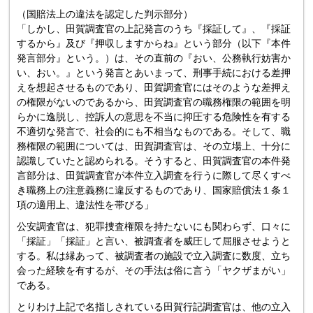
（国賠法上の違法を認定した判示部分）
「しかし、田賀調査官の上記発言のうち『採証して』、『採証
するから』及び『押収しますからね』という部分（以下『本件
発言部分』という。）は、その直前の『おい、公務執行妨害か
い、おい。』という発言とあいまって、刑事手続における差押
えを想起させるものであり、田賀調査官にはそのような差押え
の権限がないのであるから、田賀調査官の職務権限の範囲を明
らかに逸脱し、控訴人の意思を不当に抑圧する危険性を有する
不適切な発言で、社会的にも不相当なものである。そして、職
務権限の範囲については、田賀調査官は、その立場上、十分に
認識していたと認められる。そうすると、田賀調査官の本件発
言部分は、田賀調査官が本件立入調査を行うに際して尽くすべ
き職務上の注意義務に違反するものであり、国家賠償法１条１
項の適用上、違法性を帯びる」
公安調査官は、犯罪捜査権限を持たないにも関わらず、口々に
「採証」「採証」と言い、被調査者を威圧して屈服させようと
する。私は縁あって、被調査者の施設で立入調査に数度、立ち
会った経験を有するが、その手法は俗に言う「ヤクザまがい」
である。
とりわけ上記で名指しされている田賀行記調査官は、他の立入