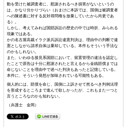
動を受けた被調査者に、慰謝されるべき損害がないというの
は、かなり分かりづらい（おまけに本訴では、国側は被調査者
への陳述書に対する反対尋問権を放棄していたから尚更であ
る）。
しかし、考えてみれば国賠訴訟の歴史の中では時折、みられる
現象ではある。
かの名古屋高裁イラク派兵訴訟違憲判決は、理由中の判断で違
憲としながら請求自体は棄却している。本件もそういう手法な
のかもしれない。
また、いわゆる接見系国賠において、留置管理の違法を認定し
たことで原告は十分に慰謝されたと言えるから金銭賠償までは
命じないことを理由中で述べた判決もあったと記憶している。
本件に、そういう発想が加味されている可能性もある。
個人的には、賠償を命じ、国側に上訴させて然るべき判例法理
を形成するところまで進んで欲しかったが、これもまた一つと
言うところなのかも知れない。
（弁護士 金岡）