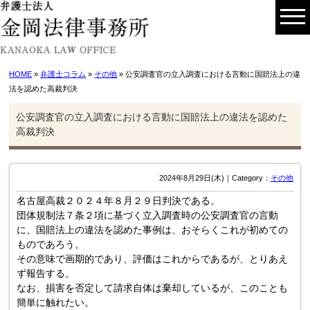
HOME
»
弁護士コラム
»
その他
» 公安調査官の立入調査における言動に国賠法上の違
法を認めた高裁判決
公安調査官の立入調査における言動に国賠法上の違法を認めた
高裁判決
2024年8月29日(木)｜Category：
その他
名古屋高裁２０２４年８月２９日判決である。
団体規制法７条２項に基づく立入調査時の公安調査官の言動
に、国賠法上の違法を認めた事例は、おそらくこれが初めての
ものであろう。
その意味で画期的であり、評価はこれからであるが、とりあえ
ず報告する。
なお、損害を否定して請求自体は棄却しているが、このことも
簡単に触れたい。