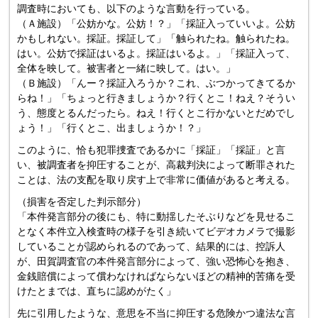
調査時においても、以下のような言動を行っている。
（Ａ施設）「公妨かな。公妨！？」「採証入っていいよ。公妨
かもしれない。採証。採証して」「触られたね。触られたね。
はい。公妨で採証はいるよ。採証はいるよ。」「採証入って、
全体を映して。被害者と一緒に映して。はい。」
（Ｂ施設）「んー？採証入ろうか？これ、ぶつかってきてるか
らね！」「ちょっと行きましょうか？行くとこ！ねえ？そうい
う、態度とるんだったら。ねえ！行くとこ行かないとだめでし
ょう！」「行くとこ、出ましょうか！？」
このように、恰も犯罪捜査であるかに「採証」「採証」と言
い、被調査者を抑圧することが、高裁判決によって断罪された
ことは、法の支配を取り戻す上で非常に価値があると考える。
（損害を否定した判示部分）
「本件発言部分の後にも、特に動揺したそぶりなどを見せるこ
となく本件立入検査時の様子を引き続いてビデオカメラで撮影
していることが認められるのであって、結果的には、控訴人
が、田賀調査官の本件発言部分によって、強い恐怖心を抱き、
金銭賠償によって償わなければならないほどの精神的苦痛を受
けたとまでは、直ちに認めがたく」
先に引用したような、意思を不当に抑圧する危険かつ違法な言