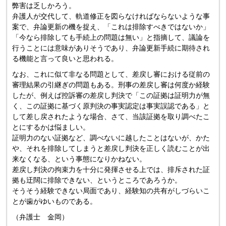
弊害は乏しかろう。
弁護人が交代して、軌道修正を図らなければならないような事
案で、弁論更新の機を捉え、「これは排除すべきではないか」
「今なら排除しても手続上の問題は無い」と指摘して、議論を
行うことには意味がありそうであり、弁論更新手続に期待され
る機能と言って良いと思われる。
なお、これに似て非なる問題として、差戻し審における従前の
審理結果の引継ぎの問題もある。刑事の差戻し審は何度か経験
したが、例えば控訴審の差戻し判決で「この証拠は証明力が無
く、この証拠に基づく原判決の事実認定は事実誤認である」と
して差し戻されたような場合、さて、当該証拠を取り調べたこ
とにするかは悩ましい。
証明力のない証拠など、調べないに越したことはないが、かた
や、それを排除してしまうと差戻し判決を正しく読むことが出
来なくなる、という事態になりかねない。
差戻し判決の拘束力を十分に発揮させる上では、排斥された証
拠も迂闊に排除できない、というところであろうか。
そうそう経験できない局面であり、経験知の共有がしづらいこ
とが歯がゆいものである。
（弁護士 金岡）