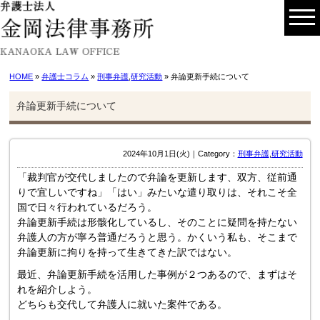
HOME
»
弁護士コラム
»
刑事弁護
,
研究活動
» 弁論更新手続について
弁論更新手続について
2024年10月1日(火)｜Category：
刑事弁護
,
研究活動
「裁判官が交代しましたので弁論を更新します、双方、従前通
りで宜しいですね」「はい」みたいな遣り取りは、それこそ全
国で日々行われているだろう。
弁論更新手続は形骸化しているし、そのことに疑問を持たない
弁護人の方が寧ろ普通だろうと思う。かくいう私も、そこまで
弁論更新に拘りを持って生きてきた訳ではない。
最近、弁論更新手続を活用した事例が２つあるので、まずはそ
れを紹介しよう。
どちらも交代して弁護人に就いた案件である。