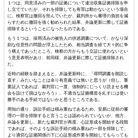
１つは、同意済みの一部の証拠について違法収集証拠排除を申
し立てていたが、それを排除しても有罪は動かないという場合
に、検察官は撤回を拒んでいたが、裁判所から審理の負担を減
らすために撤回を強く勧められた結果、弁論更新に際して証拠
排除するということになったものである。
もう１つは、採用済みの被告人の供述調書について、かなり深
刻な任意性の問題が浮上したため、相当調査を経て大々的に争
う構えであったところ、検察の方からもう立証に使わないとい
う意見表明があり、前同様、弁論更新に際して証拠排除され
た。
近時の経験を踏まえると、弁論更新時に、「尋問調書を朗読し
直す」みたいなことは余り有意義では無いと思うが（但し、重
要証人であれば、裁判官に一度、強制的にじっくり読ませる機
会を設けて損はなかろう）、不適当な証拠構造を糺すには使い
勝手のある手続ではないかと思うところである。
周知の通り、訴訟手続は積み重ねであるため、安易に従前の審
理の一部を排除すると言うことは認められていないが、他方、
弁論を更新し、新たな裁判官が再度、心証形成を開始する段階
であれば、そのような訴訟手続の積み重ねの一部を排除して、
より適切な証拠関係の下に心証形成作業を開始してもらっても