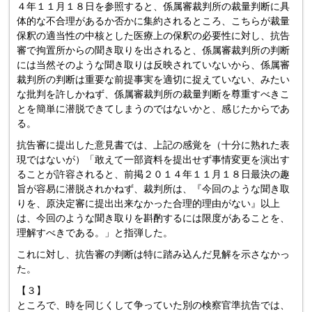
４年１１月１８日を参照すると、係属審裁判所の裁量判断に具
体的な不合理があるか否かに集約されるところ、こちらが裁量
保釈の適当性の中核とした医療上の保釈の必要性に対し、抗告
審で拘置所からの聞き取りを出されると、係属審裁判所の判断
には当然そのような聞き取りは反映されていないから、係属審
裁判所の判断は重要な前提事実を適切に捉えていない、みたい
な批判を許しかねず、係属審裁判所の裁量判断を尊重すべきこ
とを簡単に潜脱できてしまうのではないかと、感じたからであ
る。
抗告審に提出した意見書では、上記の感覚を（十分に熟れた表
現ではないが）「敢えて一部資料を提出せず事情変更を演出す
ることが許容されると、前掲２０１４年１１月１８日最決の趣
旨が容易に潜脱されかねず、裁判所は、『今回のような聞き取
りを、原決定審に提出出来なかった合理的理由がない』以上
は、今回のような聞き取りを斟酌するには限度があることを、
理解すべきである。」と指弾した。
これに対し、抗告審の判断は特に踏み込んだ見解を示さなかっ
た。
【３】
ところで、時を同じくして争っていた別の検察官準抗告では、