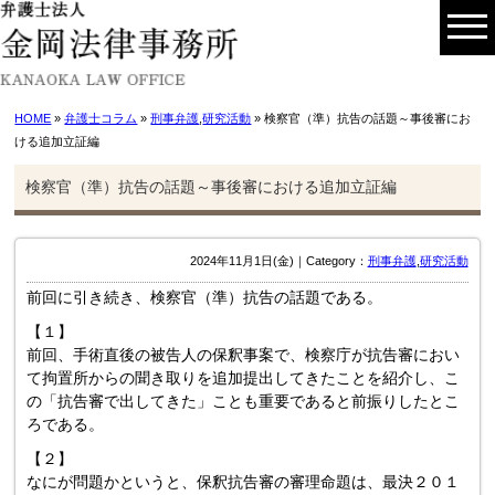
HOME
»
弁護士コラム
»
刑事弁護
,
研究活動
» 検察官（準）抗告の話題～事後審にお
ける追加立証編
検察官（準）抗告の話題～事後審における追加立証編
2024年11月1日(金)｜Category：
刑事弁護
,
研究活動
前回に引き続き、検察官（準）抗告の話題である。
【１】
前回、手術直後の被告人の保釈事案で、検察庁が抗告審におい
て拘置所からの聞き取りを追加提出してきたことを紹介し、こ
の「抗告審で出してきた」ことも重要であると前振りしたとこ
ろである。
【２】
なにが問題かというと、保釈抗告審の審理命題は、最決２０１