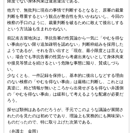
限度でない身体拘束は違憲違法である。
他方で、無批判に現在の事情で判断するとなると、原審の裁量
判断を尊重するという観点が整合性を失いかねないし、今回の
検察の手口のように、裁量判断を破るために敢えて後出しする
という方法論も生まれかねない。
前記名古屋地決は、準抗告審の性質論から一気に「やむを得な
い事由がない限り追加疎明を認めない」判断枠組みを採用した
ようであるが、それを言い出すと「現在、最小限度とは言えな
い」場合でも準抗告審の性質から考慮出来ないとして身体拘束
や接見等禁止を続けるという危険な事態に陥り、賛成しづら
い。
少なくとも、一件記録を保持し、基本的に後出しなどする理由
のない検察の「やむを得ない事由」は厳格に判断し、これとは
真逆に、殆ど情報が無いところから出発せざるを得ない弁護側
の「やむを得ない事由」は緩和して考えるような配慮が必要だ
ろう。
探せば類例はあるのだろうが、手元でこのような議論が展開さ
れたのを見たのは初めてであり、理論上も実務的にも興味深い
ものだったので、特に取り上げた次第である。
（弁護士 金岡）