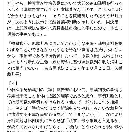
どうやら、検察官が準抗告審において大部の追加疎明を行った
らしく（準抗告審では全く対審構造がないので、こちらには殆
ど分かりようもない）、そのことを問題視したのだろう裁判所
が、次のように説示して結論棄却判断を示していた（同決定
は、上記保釈抗告審への意見書提出後に入手したので、本当に
偶然の事象である）。
「検察官が、原裁判所においてこのような主張・疎明資料を提
出することができなかったやむを得ない事情は見受けられない
から、事後審である準抗告審において、原裁判後に提出された
このような新たな主張・疎明資料に基づき原裁判を取り消すこ
とは相当でない」（名古屋地決２０２４年１０月２３日、久禮
裁判長）
【４】
いわゆる身柄裁判の（準）抗告審において、原裁判後の事情も
考慮出来ること自体は通説的理解であると思う。事例判断とし
ては最高裁の事例も挙げられる（他方で、頑なにこれを拒絶
し、例えば「準抗告ではなく解除申立でやれ」みたいな裁判体
に遭遇する不幸な事態も依然として止まないが）し、なにより
身柄問題は比例原則に照らせば「現在、最小限度と言えるか」
が鋭く問われなければならず、手続的にどうだろうと現在最小