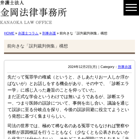
HOME
»
弁護士コラム
»
刑事弁護
» 前向きな「誤判裁判例集」構想
前向きな「誤判裁判例集」構想
2024年12月2日(月)｜Category：
刑事弁護
先だって冤罪学の権威（というと、さしあたりお一人しか浮か
ばないが）とお話しをする機会があり、その中で、「診断エラ
ー学」に感じ入った趣旨のことを仰っていた。
まだ正式な学会というわけでは無いようであるが、診断エラ
ー、つまり医師の誤診について、事例を出し合い、議論を通じ
て誤診に至る分岐点を探り、今後の誤診回避に役立てようとい
う発想に基づく集まりらしい。
司法の世界では、極めて稀な名のある冤罪でもなければ警察や
検察が原因検証を行うこともなく（少なくとも公表されないか
ら此方には分からない）、それどころか国賠にでもなると「当