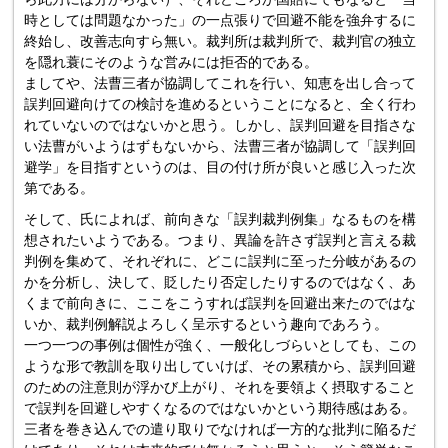
時としては問題なかった」の一点張りで回避不能を強弁するに
終始し、改善志向すら無い。裁判所は裁判所で、裁判官の独立
を隠れ蓑にそのような営みには拒否的である。
ましてや、法曹三者が協調してこれを行い、知恵を出し合って
誤判回避向けての検討を進めるということになると、全く行わ
れていないのではないかと思う。しかし、誤判回避を目指さな
い法曹がいようはずもないから、法曹三者が協調して「誤判回
避学」を目指すというのは、目の付け所が良いと感じ入った次
第である。
そして、氏によれば、前向きな「誤判裁判例集」なるものを構
想されたいようである。つまり、異論を許さず誤判と言える裁
判例を集めて、それぞれに、どこに誤判に至った分岐があるの
かを分析し、決して、貶したり否定したりするのではなく、あ
くまで前向きに、ここをこうすれば誤判を回避出来たのではな
いか、裁判例解説よろしく呈示するという趣向であろう。
一つ一つの事例は個性が強く、一般化しづらいとしても、この
ような形で教訓を取り出していけば、その累積から、誤判回避
のための注意則が浮かび上がり、それを要領よく摂取すること
で誤判を回避しやすくなるのではないかという期待感はある。
三者を巻き込んでの遣り取りでなければ一方的な批判に陥るだ