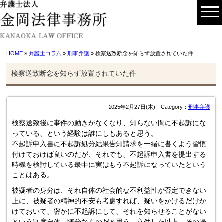
HOME
»
弁護士コラム
»
刑事弁護
» 検察送致断念を知らず放置されていた件
検察送致断念を知らず放置されていた件
2025年2月27日(木)｜Category：
刑事弁護
検察送致後に事件の動きがなくなり、知らない間に不起訴にな
っている、という経験は誰にしもあると思う。
不起訴申入書に不起訴処分結果告知請求を一緒に書くよう習慣
付けておけば良いのだが、それでも、不起訴申入書を提出する
時機を検討している最中に実はもう不起訴になっていたという
ことはある。
被疑者の身分は、それ自体の社会的な不利益性が否定できない
上に、被疑者の精神的不安も考慮すれば、疑いをかけるだけか
けておいて、密かに不起訴にして、それを知らせることがない
という制度自体、随分なものだと思う。立件した以上、その帰