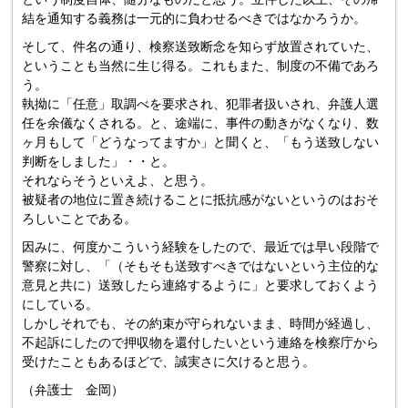
結を通知する義務は一元的に負わせるべきではなかろうか。
そして、件名の通り、検察送致断念を知らず放置されていた、
ということも当然に生じ得る。これもまた、制度の不備であろ
う。
執拗に「任意」取調べを要求され、犯罪者扱いされ、弁護人選
任を余儀なくされる。と、途端に、事件の動きがなくなり、数
ヶ月もして「どうなってますか」と聞くと、「もう送致しない
判断をしました」・・と。
それならそうといえよ、と思う。
被疑者の地位に置き続けることに抵抗感がないというのはおそ
ろしいことである。
因みに、何度かこういう経験をしたので、最近では早い段階で
警察に対し、「（そもそも送致すべきではないという主位的な
意見と共に）送致したら連絡するように」と要求しておくよう
にしている。
しかしそれでも、その約束が守られないまま、時間が経過し、
不起訴にしたので押収物を還付したいという連絡を検察庁から
受けたこともあるほどで、誠実さに欠けると思う。
（弁護士 金岡）