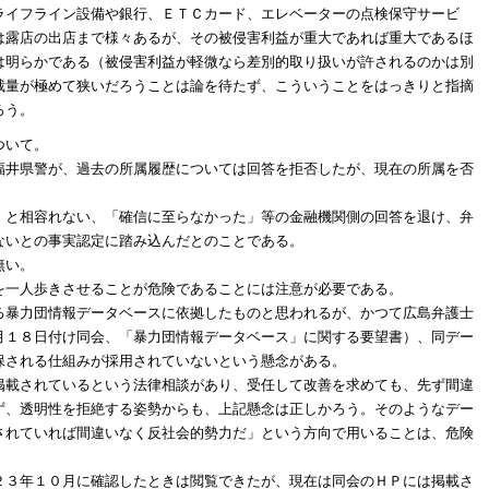
ライフライン設備や銀行、ＥＴＣカード、エレベーターの点検保守サービ
は露店の出店まで様々あるが、その被侵害利益が重大であれば重大であるほ
は明らかである（被侵害利益が軽微なら差別的取り扱いが許されるのかは別
裁量が極めて狭いだろうことは論を待たず、こういうことをはっきりと指摘
ろう。
ついて。
福井県警が、過去の所属履歴については回答を拒否したが、現在の所属を否
」と相容れない、「確信に至らなかった」等の金融機関側の回答を退け、弁
ないとの事実認定に踏み込んだとのことである。
無い。
を一人歩きさせることが危険であることには注意が必要である。
る暴力団情報データベースに依拠したものと思われるが、かつて広島弁護士
月１８日付け同会、「暴力団情報データベース」に関する要望書）、同デー
保される仕組みが採用されていないという懸念がある。
掲載されているという法律相談があり、受任して改善を求めても、先ず間違
ず、透明性を拒絶する姿勢からも、上記懸念は正しかろう。そのようなデー
されていれば間違いなく反社会的勢力だ」という方向で用いることは、危険
２３年１０月に確認したときは閲覧できたが、現在は同会のＨＰには掲載さ