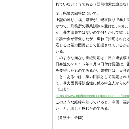
れていないようである（語句検索に該当な
３．県警の回答について。
上記の通り、福井県警が、現在限りで暴力
かつて、刑務所の職業訓練を受けたいのに
が、暴力団員ではないので何とかして欲し
弁護士会が督促したが、重ねて拒絶された
応じると暴力団員として把握されているか
いる。
このような頑なな拒絶対応は、日弁連規模
日弁連の２０１６年３月９日付け要望は、
を要望したものであるが、警察庁は、日弁
こと、あるいは、暴力団員として認定され
で、暴力団員等該当性に係る申立人からの
（出典）
https://www.nichibenren.or.jp/document/com
このような経緯を知っていると、今回、福
い、と、珍しく感じたのである。
（弁護士 金岡）