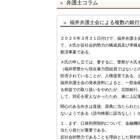
弁護士コラム
福井弁護士会による複数の銀行
２０２５年３月３１日付けで、福井弁護士
て、Ａ氏が反社会的勢力の構成員及び準構
救済事案である。
Ａ氏の申し立ては、要するに、警察がＡ氏
（福井県警から現在暴力団組員ではないと
拒否されていることが、人権侵害である、
福井弁護士会の発表資料によると、一部金
る前提での取り扱いをやめたが、北陸銀行
して、対応を変えなかったため、遂に上記
関心のある向きは直接、原典に当たられた
ないようである（語句検索に該当なし））
１．まず、口座利用契約について、金融機
当たり前だが重要である。
反社会的勢力であることを理由とした契約