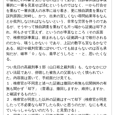
審的に一審を見直せば済むというものではなく、一から打合せ
を重ねて一審弁護人の水準に辿り着き、更に独自調査を重ねて
誤判原因に対峙し、かつ、出来の宜しくない尋問結果等をなん
とか批判しなければならないという、非常な労苦を伴うのであ
るが、そうやって独自調査を重ねても片っ端から証拠は却下さ
れ、何もさせて貰えず、というのが率直なところ（その反面
で、検察控訴事案は、頼まれもしない証拠調べまで敢行される
のだから、嗤うしかない）であり、上記の数字も宜なるかなで
ある。統計や裁判官運にぼやいていても始まらないのは百も承
知だが、確率「０」なら、最早どうしろと・・と、思いたくな
る。
つい先日の高裁刑事１部（山口裕之裁判長）も、なかなかにひ
どい法廷であり、傍聴した被告人の父親もいたく憤られてい
た。内容面は置いて、手続面だけ見ても、
１．検察官が不同意と述べた証拠は撤回の有無も伝聞例外の有
無も聞かず「却下」（普通は、撤回しますか、維持しますか、
と確認するものだ）、
２．検察官が同意した以外の証拠はすべて却下（検察官が同意
したって不必要なら却下したら良いと思うのだが、なにも考え
ていらっしゃらないのだろう、と見受ける）、