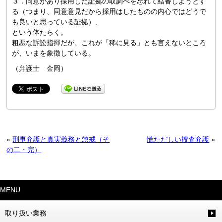
３．同意があり採用した証拠の取調べを忘れて結審しようとす
る（つまり、同意意見だから採用はしたものの内心ではどうで
も良いと思っている証拠）、
という体たらく。
粗悪な訴訟指揮だが、これが「稀に見る」とも言えないところ
が、いまを象徴している。
（弁護士 金岡）
«
刑事弁護と真実義務と懲戒（そ
慌ただしい捜査弁護
»
の二・完）
MENU
取り扱い業務