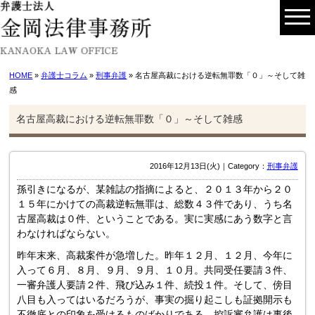
HOME
»
弁護士コラム
»
刑事弁護
» 名古屋高裁における逆転無罪数「０」～そして雑
感
名古屋高裁における逆転無罪数「０」～そして雑感
2016年12月13日(火)｜Category：
刑事弁護
孫引きになるが、某雑誌の指摘によると、２０１３年から２０
１５年にかけての高裁逆転無罪は、総数４３件であり、うち名
古屋高裁は０件、ということである。実に実感にあう数字と言
わなければならない。
昨年末来、高裁案件が急増した。昨年１２月、１２月、今年に
入って６月、８月、９月、９月、１０月。共同受任要請３件、
一審弁護人要請２件、飛び込み１件、続投１件。そして、傍目
八目も入ってはいるだろうが、事実の掘り起こしも証拠開示も
不徹底との印象を受けるものばかりである。控訴審弁護は事後