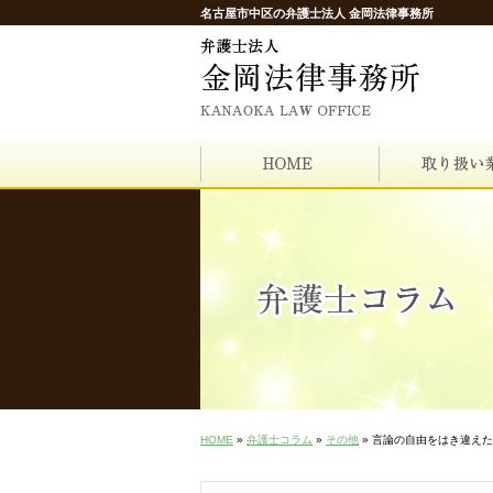
名古屋市中区の弁護士法人 金岡法律事務所
HOME
»
弁護士コラム
»
その他
» 言論の自由をはき違え