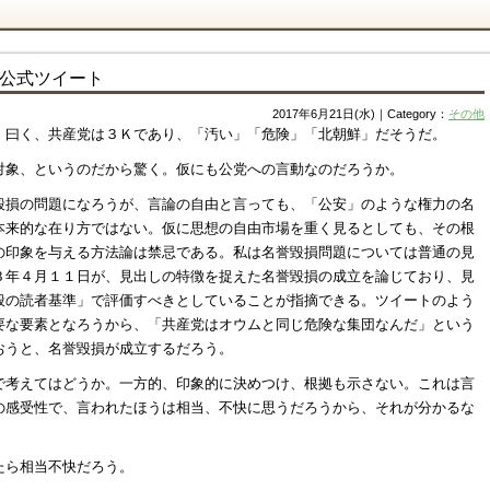
公式ツイート
2017年6月21日(水)｜Category：
その他
。曰く、共産党は３Ｋであり、「汚い」「危険」「北朝鮮」だそうだ。
対象、というのだから驚く。仮にも公党への言動なのだろうか。
毀損の問題になろうが、言論の自由と言っても、「公安」のような権力の名
本来的な在り方ではない。仮に思想の自由市場を重く見るとしても、その根
の印象を与える方法論は禁忌である。私は名誉毀損問題については普通の見
３年４月１１日が、見出しの特徴を捉えた名誉毀損の成立を論じており、見
般の読者基準」で評価すべきとしていることが指摘できる。ツイートのよう
要な要素となろうから、「共産党はオウムと同じ危険な集団なんだ」という
おうと、名誉毀損が成立するだろう。
で考えてはどうか。一方的、印象的に決めつけ、根拠も示さない。これは言
の感受性で、言われたほうは相当、不快に思うだろうから、それが分かるな
たら相当不快だろう。