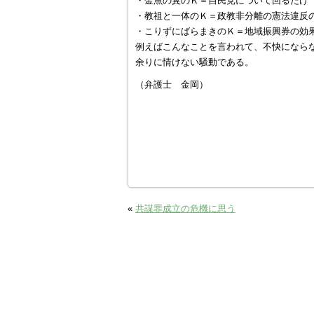
・金魚の糞のＫ＝自民党について回るだけ
・教祖と一体のＫ＝政教非分離の憲法違反
・こりずにばらまきのＫ＝地域振興券の効
例えばこんなことを言われて、不快になら
余りに情けない騒動である。
（弁護士 金岡）
«
共謀罪成立の危機に思う