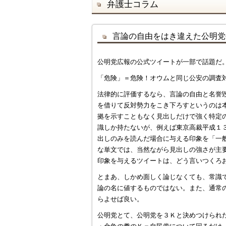
弁護士コラム
言論の自由をはき違えた公明党
公明党広報の公式ツイートが一部で話題だ
「危険」＝危険！オウムと同じ公安の調査
法律的に評価するなら、言論の自由と名誉
を借りて反対勢力をこき下ろすというのは
拠を示すこともなく見出しだけで強く特定
識しか持たないが、例えば東京高裁平成１
出しのみを読んだ場合に与える印象を「一
な単文では、当然ながら見出しの強さが主
印象を与えるツイートは、どう言いつくろ
とまあ、しかめ面しく論じなくても、常識
論の名に値するものではない。また、通常
らよせば良い。
公明党とて、公明党を３Ｋと決めつけられ