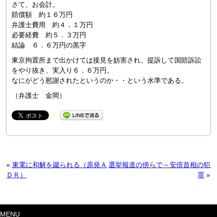
さて、お会計。
賠償額 約１６万円
弁護士費用 約４．１万円
必要経費 約５．３万円
結論 ６．６万円の黒字
東京拘置所まで出かけては接見を妨害され、提訴して国賠訴訟
をやり抜き、実入り６．６万円。
なにがどう慰謝されたというのか・・という水準である。
（弁護士 金岡）
«
東電に和解を蹴られる（原発Ａ
選挙報道の傍らで～安倍首相の犯
ＤＲ）
罪
»
MENU