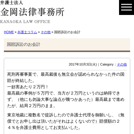
HOME
»
弁護士コラム
»
その他
» 国賠訴訟のお会計
国賠訴訟のお会計
2017年10月3日(火)｜Category：
その他
死刑再審事案で、最高裁後も無立会が認められなかった件の国
賠が終結した。
一妨害あたり２万円！
最高裁の事例が５万円で、当方が２万円というのは納得でき
ず、（他にも勿論大事な論点が幾つかあった）最高裁まで進め
たが、結局２万円のまま。
東京地裁に複数名で提訴したので弁護士代理を御願いし、（無
償でとお申し出は頂いたがそれはよくないので）賠償額の２
４％を弁護士費用としてお支払いした。