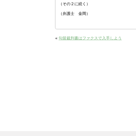
（その２に続く）
（弁護士 金岡）
«
勾留裁判書はファクスで入手しよう