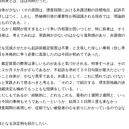
限到来とは、ほぼ同時だった。
自体が少ない（その原因は、捜査段階における弁護活動の目標地点、起訴不
察しはつく。しかし、黙秘権行使の重要性が再認識される現在では、理論的
なものである。）。
ともかく期間が長すぎるという争い方程度が思いつくが、特に前者は、そう
後者は、考えてみれば、実践例が少ないのはかなり違和感があり、弁護側の
定を完成させたから起訴前鑑定留置は不要」と主張した珍しい事例（但し準
置を本格的に争う必要に直面したのは今回が初めてであった。
、鑑定留置の弊害は著しいものがあると気づかされる。特筆すべきは、その
と２か月３か月がざらであるが、不起訴を求めて２０日勾留が最大だという
うこと自体が、かなり異常である。弁護人として、これに慣れてはいけない
っと実践されて然るべきと考える。「その２」で紹介する、堺支部地裁の決
地裁決定も極めてもっともな指摘をしている。）。
まだしもであるが、経験的に、どれもこれも、最初の１週間２週間と、いっ
（今回の事例もそうであった～というか、結局２１日間１度も来なかっ
捜査期間の嵩増しや、従順でない被疑者の心を折りにかかっているのではな
例となる決定例を紹介したい。