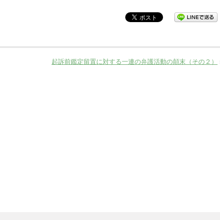
起訴前鑑定留置に対する一連の弁護活動の顛末（その２）