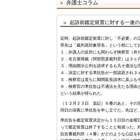
弁護士コラム
起訴前鑑定留置に対する一連の
近時、起訴前鑑定留置に対し「不必要」の
罪名は「裁判員対象罪名」という程にして
１．弁護人の反対にも関わらず検察官（井
２．名古屋簡裁（阿部照彦裁判官）は３ヶ
３．理由開示公判を請求するも凡そ適法な
４．決定に対する準抗告が一部認容され３
５．検察官は直ちに期間延長請求に及ぶも
６．検察官の準抗告は不適法を主たる理由
という結果が得られた。
（１２月２３日 追記）６番のあと、その
同日の深夜に準抗告を申し立てた。先ほど
準抗告を鑑定留置決定から１５日目の金曜
って鑑定留置は終了することと相成った。
抗告審裁判所（４番）がどのような心証を