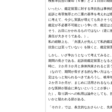
検察準抗告の棄却（６番）と２１日目の期
いったい、鑑定留置に対する準抗告は事例
起訴と有罪無罪との二重の基準を考えれば
に考えて、今少し実践が増えても良さそう
鑑定が不必要不可能という争い方、鑑定は
そう、お目にかかれるものではない（逆に
責任が大きそうである。）。
私の経験上も、「弁護人が先んじて私的鑑
抗告には至っていない）を除くと、鑑定留
しかし、いざ争おうとなって考えてみると
期間の長さである。起訴前鑑定留置となる
時に、２か月３か月と身体拘束されると言
（なので、期間が長すぎる的な争い方はも
定はもっと知られるべきであろうし、岐阜
２か月３か月が、まじめに活用されるなら
かな医師が面会に来ないということが多い
た）。取り調べへの転用は論外としても、
いかと疑われる節がある。
「その２」では、条文的なおさらいと、先