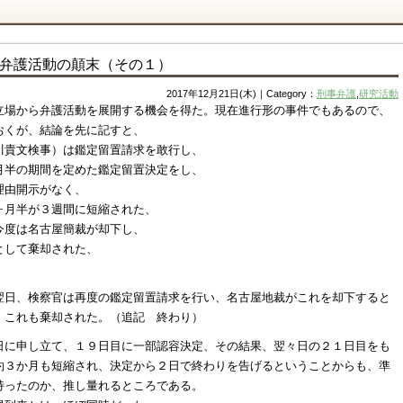
弁護活動の顛末（その１）
2017年12月21日(木)｜Category：
刑事弁護
,
研究活動
立場から弁護活動を展開する機会を得た。現在進行形の事件でもあるので、
おくが、結論を先に記すと、
川貴文検事）は鑑定留置請求を敢行し、
月半の期間を定めた鑑定留置決定をし、
理由開示がなく、
ヶ月半が３週間に短縮された、
今度は名古屋簡裁が却下し、
として棄却された、
翌日、検察官は再度の鑑定留置請求を行い、名古屋地裁がこれを却下すると
、これも棄却された。（追記 終わり）
日に申し立て、１９日目に一部認容決定、その結果、翌々日の２１日目をも
約３か月も短縮され、決定から２日で終わりを告げるということからも、準
持ったのか、推し量れるところである。