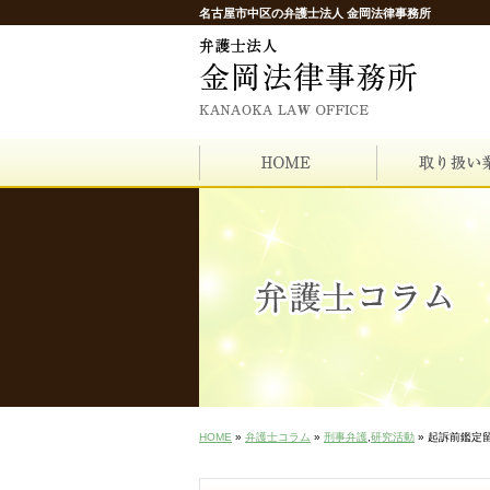
名古屋市中区の弁護士法人 金岡法律事務所
HOME
»
弁護士コラム
»
刑事弁護
,
研究活動
» 起訴前鑑定