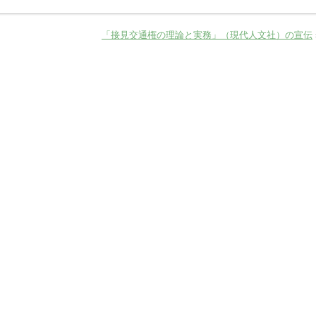
「接見交通権の理論と実務」（現代人文社）の宣伝