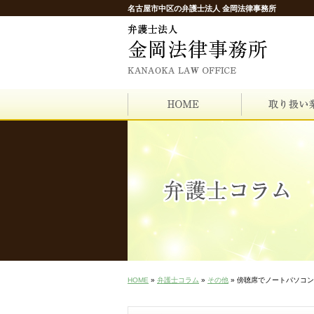
名古屋市中区の弁護士法人 金岡法律事務所
HOME
»
弁護士コラム
»
その他
» 傍聴席でノートパソコ