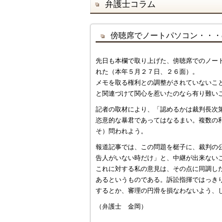
弁護士コラム
傍聴席でノートパソコン・・・
先日も本欄で取り上げた、傍聴席でのノー
れた（本年５月２７日、２６面）。
メモを取る権利との調整がされていないこ
と関連づけて関心を惹いたのなら有り難い
記者の取材により、「認めるかは裁判長次
恣意的な暴君であってはなるまい。複数の
そ）問われよう。
報道記事では、この問題を梃子に、裁判の
告人がいない時だけ」と、中継が出来ない
これに対する私の意見は、その点に同調し
あるというものである。訴訟指揮ではっき
するとか、審理の円滑を損なわないよう、
（弁護士 金岡）