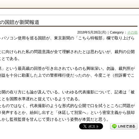
の国賠が新聞報道
2018年5月28日(月)｜Category：
その他
トパソコン使用を巡る国賠が、東京新聞の「こちら特報部」欄で取り上げら
とに向けられた私の問題意識が全て理解されたとは思わないが、裁判の公開
ことである。
第」という最高裁の回答が引き出されているのも興味深い。勿論、裁判所が
利益を十分に勘案した上での警察権行使だったのか、今度こそ（控訴審でこ
公開の在り方にも論が及んでいる。いわゆる代表撮影について、記者は「被
ことを国際水準遅れと捉えているようである。
たものではなく、代表撮影のような形式的な公開で口を拭うところに問題が
り発声するとか、紛糾し出すと「休廷して別室へ」という密室主義から脱却
しかし監視監督を甘んじて受けるという姿勢が本質だと思う。