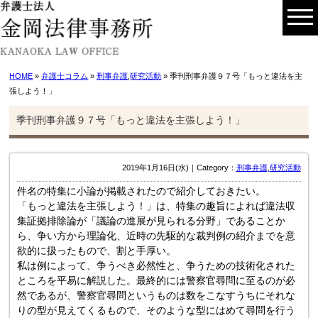
HOME
»
弁護士コラム
»
刑事弁護
,
研究活動
» 季刊刑事弁護９７号「もっと違法を主
張しよう！」
季刊刑事弁護９７号「もっと違法を主張しよう！」
2019年1月16日(水)｜Category：
刑事弁護
,
研究活動
件名の特集に小論が掲載されたので紹介しておきたい。
「もっと違法を主張しよう！」は、特集の趣旨によれば違法収
集証拠排除論が「議論の進展が見られる分野」であることか
ら、争い方から理論化、近時の先駆的な裁判例の紹介までを意
欲的に扱ったもので、割と手厚い。
私は例によって、争うべき必然性と、争うための技術化された
ところを平易に解説した。最終的には警察官尋問に至るのが必
然であるが、警察官尋問というものは数をこなすうちにそれな
りの型が見えてくるもので、そのような型にはめて尋問を行う