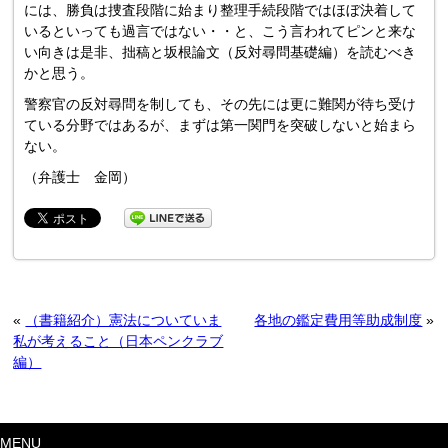
には、勝負は捜査段階に始まり整理手続段階ではほぼ決着して
いるといっても過言ではない・・と、こう言われてピンと来な
い向きは是非、拙稿と坂根論文（反対尋問基礎編）を読むべき
かと思う。
警察官の反対尋問を制しても、その先には更に難関が待ち受け
ている分野ではあるが、まずは第一関門を突破しないと始まら
ない。
（弁護士 金岡）
«
（書籍紹介）憲法についていま
各地の鑑定費用等助成制度
»
私が考えること（日本ペンクラブ
編）
MENU