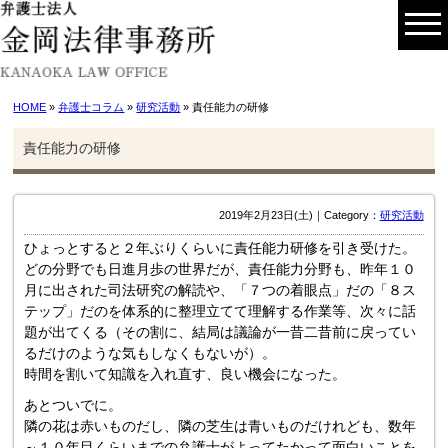
HOME
»
弁護士コラム
»
研究活動
» 責任能力の研修
責任能力の研修
2019年2月23日(土)｜Category：
研究活動
ひょっとすると２年ぶりくらいに責任能力研修を引き受けた。
どの分野でも日進月歩の世界だが、責任能力分野も、昨年１０
月に出された司法研究の解読や、「７つの着眼点」だの「８ス
テップ」だのを体系的に整理立てて理解する作業等、次々に話
題が出てくる（その割に、結局は議論が一昔二昔前に戻ってい
るだけのような気もしなくもないが）。
時間を割いて知識を入れ直す、良い機会になった。
あとついでに。
隣の花は赤いものだし、隣の芝生は青いものだけれども、数年
～１０年目くらいまでの弁護士がよってたかって面白いことを