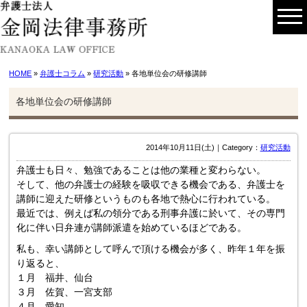
HOME
»
弁護士コラム
»
研究活動
» 各地単位会の研修講師
各地単位会の研修講師
2014年10月11日(土)｜Category：
研究活動
弁護士も日々、勉強であることは他の業種と変わらない。
そして、他の弁護士の経験を吸収できる機会である、弁護士を
講師に迎えた研修というものも各地で熱心に行われている。
最近では、例えば私の領分である刑事弁護に於いて、その専門
化に伴い日弁連が講師派遣を始めているほどである。
私も、幸い講師として呼んで頂ける機会が多く、昨年１年を振
り返ると、
１月 福井、仙台
３月 佐賀、一宮支部
４月 愛知