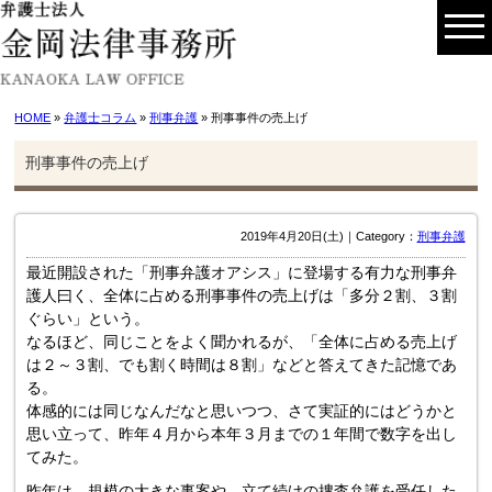
HOME
»
弁護士コラム
»
刑事弁護
» 刑事事件の売上げ
刑事事件の売上げ
2019年4月20日(土)｜Category：
刑事弁護
最近開設された「刑事弁護オアシス」に登場する有力な刑事弁
護人曰く、全体に占める刑事事件の売上げは「多分２割、３割
ぐらい」という。
なるほど、同じことをよく聞かれるが、「全体に占める売上げ
は２～３割、でも割く時間は８割」などと答えてきた記憶であ
る。
体感的には同じなんだなと思いつつ、さて実証的にはどうかと
思い立って、昨年４月から本年３月までの１年間で数字を出し
てみた。
昨年は、規模の大きな事案や、立て続けの捜査弁護を受任した