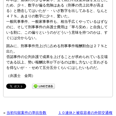
ため、少々、数字が偏る危険はある（刑事の売上比率が高ま
る）と懸念してはいたが・・いざ数字を出してみると、なんと
４７％。あまりの数字に少々、驚いた。
一般民事事件、一般家事事件も、相当手広くやっているはずな
のに、そして刑事事件の弁護士費用は「寧ろ安め」と自負して
いる割に、この偏りというのがどういう意味を持つのかは、す
ぐには分からない。
因みに、刑事事件売上げに占める刑事事件報酬割合は２７％と
出た。
否認事件の公判弁護で成果を上げることが求められている立場
である以上、勢い報酬比率が下がるのは致し方ないと言わざる
を得ないが・・せめて五分五分くらいにはしたいものだ。
（弁護士 金岡）
«
当初勾留案件の準抗告数
１０連休と被収容者の外部交通権