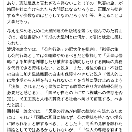
あり、憲法違反と言わざるを得ないこと（その「慰霊の旅」が
靖国神社に向けられたら大問題になるだろうに、正面から批判
する声が少数なのはどうしてなのだろうか）等、考えることは
大事だろう。
考えを深めるために天皇関連の出版物を幾つか読んでみた範囲
では、岩波書店の「平成の天皇制とは何か」が割と硬派に感じ
られた。
渡辺治論文では、「公的行為」の肥大化を批判し「慰霊の旅」
も公的行為としては金輪際やめるべきだと指摘して「天皇は侵
略による加害を謝罪したり被害者を訪問したりする国民の責務
を代行できる資格もない」と説き、また、退位の自由・不就任
の自由に加え皇族離脱の自由も保障すべきだと説き（個人的に
は幼少期から人権を与えられないことを当然に受け止めるよう
「洗脳」されるだろう皇族に対する教育の在り方の情報公開も
必要だと感じる）、「国民が自らの上に立つ権威への依存を否
定し、民主主義と人権の貫徹する社会へ向けて前進する」べき
だと説く。
西村裕一論文では、「天皇の行為が内閣の統制から逃れるため
には、それが『国民の耳目に触れず、公の意味を持たない場合
に限られる』と解するべき」、とした上、同氏の見解を離れた
議論としてではあるかもしれないが、「『個人の尊厳を有する