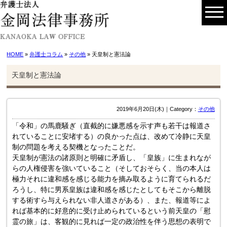
HOME
»
弁護士コラム
»
その他
» 天皇制と憲法論
天皇制と憲法論
2019年6月20日(木)｜Category：
その他
「令和」の馬鹿騒ぎ（直截的に嫌悪感を示す声も若干は報道さ
れていることに安堵する）の良かった点は、改めて冷静に天皇
制の問題を考える契機となったことだ。
天皇制が憲法の諸原則と明確に矛盾し、「皇族」に生まれなが
らの人権侵害を強いていること（そしておそらく、当の本人は
極力それに違和感を感じる能力を摘み取るように育てられるだ
ろうし、特に男系皇族は違和感を感じたとしてもそこから離脱
する術すら与えられない非人道さがある）、また、報道等によ
れば基本的に好意的に受け止められているという前天皇の「慰
霊の旅」は、客観的に見れば一定の政治性を伴う思想の表明で