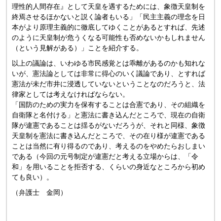
理性的人間存在』として天皇を遇するためには、象徴天皇制を
終焉させるほかないと説く論者もいる」「民主主義の理念を日
本がより原理主義的に徹底してゆくことがあるとすれば、先述
のように天皇制が危うくなる可能性も否めないかもしれません
（という見解がある）」ことを紹介する。
以上の議論は、いわゆる市民感覚とは乖離があるのかも知れな
いが、憲法論としては非常に得心のいく議論であり、とすれば
憲法が未だ市井に浸透していないということなのだろうと、法
律家としては考えなければならない。
「国防のための実力を保有することは合憲であり、その組織を
自衛隊と名付ける」と憲法に書き込んだところで、現在の自衛
隊が違憲であることは揺るがないだろうが、それと同様、象徴
天皇制を憲法に書き込んだところで、その在り様が違憲である
ことは当然に有り得るのであり、考えるのをやめたらおしまい
である（今回の元号制定が違憲だと考える立場からは、「令
和」を用いることを拒否する、くらいの身近なところから初め
ても良い）。
（弁護士 金岡）