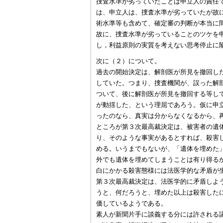
捜査水準が劣っていたことは申立人の責任
は、申立人は、捜査水準が劣っていたが故
術水準等も含めて、確定審の判断が本当に
故に、捜査水準が劣っていることのツケを
し，利益原則の実質を考えない思考停止に
次に（２）について。
過去の開始決定は、解剖医が所見を撤回し
していた。つまり、捜査機関が、誤った解
ついて、後に解剖医が所見を撤回する等し
が動揺した、という理屈であろう。仮に申
ったのなら、真実は分からなくなるから、
ところが第３次最高裁決定は、被害者の遺
り、そのような事実があるとすれば、殺害
める。いうまでもないが、「遺体を埋めた
外でも遺体を埋めてしまうことは有り得る
白にかかる殺害態様には法医学的な矛盾が
第３次最高裁決定は、法医学的に矛盾しよ
うと、何だろうと、埋めた以上は殺害した
価しているようである。
素人が新聞片手に談義する分には許される