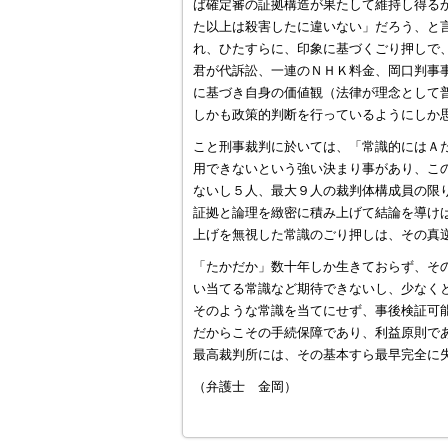
ば確定審の証拠構造が果たして維持し得る
た以上は殺害したに違いない」だろう、と
れ、ひたすらに、印象に基づくごり押しで
君が代訴訟、一連のＮＨＫ料金、岡口判事
に基づき自身の価値観（法律が理念として
しかも政策的判断を行っているようにしか
こと刑事裁判に於いては、「常識的にはＡ
用できないという強い決まり事があり、こ
ないし５人、最大９人の裁判体構成員の限
証拠と論理を緻密に積み上げて結論を導け
上げを無視した常識のごり押しは、その真
「たかだか」数十年しか生きておらず、そ
い当てる常識など期待できないし、少なく
そのような常識を当てにせず、事後検証可
だからこその手続保障であり、利益原則で
最高裁判所には、その基本すら最早完全に
（弁護士 金岡）