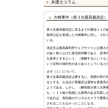
弁護士コラム
大崎事件（第３次最高裁決定）
第３次最高裁決定に至るまでの都合１１の
無罪心証を形成した大崎事件に対し、それ
いる。
決定文は最高裁判所ウェブサイトに公開さ
の如く祭り上げた形式的判断であり、思考
を真実とするという、（善解するにしても
いう近時の傾向性がありありとしていると
まず（１）について。
第３次最高裁決定は要するに、死因や死亡
るとする。なるほど新鑑定は遺体を直接見
ようである。しかし、（解剖医が第１次再
も、）１２枚の色調にも限界のある写真し
であれば、高性能のデジタルカメラで豊富
されることもなかったことになる。