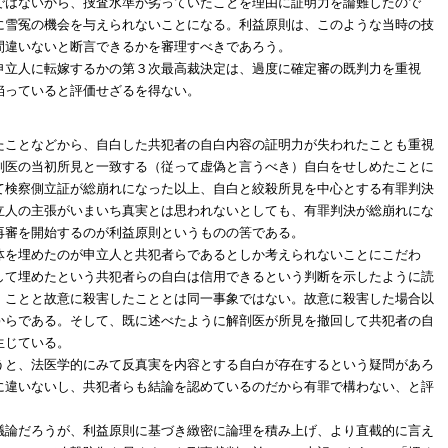
ではないから、捜査水準が劣っていたことを理由に証明力を論難したので
に雪冤の機会を与えられないことになる。利益原則は、このような当時の技
間違いないと断言できるかを審理すべきであろう。
申立人に転嫁するかの第３次最高裁決定は、過度に確定審の既判力を重視
陥っていると評価せざるを得ない。
たことなどから、自白した共犯者の自白内容の証明力が失われたことも重視
剖医の当初所見と一致する（従って虚偽と言うべき）自白をせしめたことに
て検察側立証が総崩れになった以上、自白と絞殺所見を中心とする有罪判決
立人の主張がいまいち真実とは思われないとしても、有罪判決が総崩れにな
再審を開始するのが利益原則というものの筈である。
体を埋めたのが申立人と共犯者らであるとしか考えられないことにこだわ
して埋めたという共犯者らの自白は信用できるという判断を示したように読
」ことと故意に殺害したこととは同一事象ではない。故意に殺害した場合以
からである。そして、既に述べたように解剖医が所見を撤回して共犯者の自
生じている。
うと、法医学的にみて反真実を内容とする自白が存在するという疑問があろ
に違いないし、共犯者らも結論を認めているのだから有罪で構わない、と評
議論だろうが、利益原則に基づき緻密に論理を積み上げ、より直截的に言え