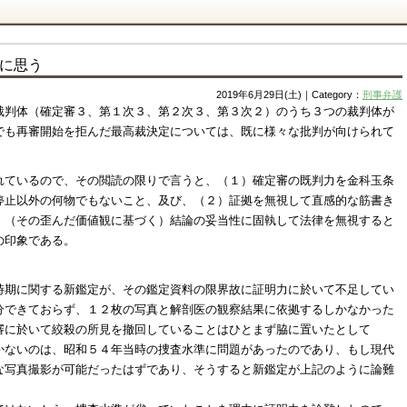
に思う
2019年6月29日(土)｜Category：
刑事弁護
裁判体（確定審３、第１次３、第２次３、第３次２）のうち３つの裁判体が
でも再審開始を拒んだ最高裁決定については、既に様々な批判が向けられて
れているので、その閲読の限りで言うと、（１）確定審の既判力を金科玉条
停止以外の何物でもないこと、及び、（２）証拠を無視して直感的な筋書き
）（その歪んだ価値観に基づく）結論の妥当性に固執して法律を無視すると
の印象である。
時期に関する新鑑定が、その鑑定資料の限界故に証明力に於いて不足してい
分できておらず、１２枚の写真と解剖医の観察結果に依拠するしかなかった
審に於いて絞殺の所見を撤回していることはひとまず脇に置いたとして
かないのは、昭和５４年当時の捜査水準に問題があったのであり、もし現代
な写真撮影が可能だったはずであり、そうすると新鑑定が上記のように論難