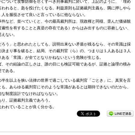
かについて攻撃防御を尽くすべき刑事裁判に於いて、上記のように、「埋め
言われると、匙を投げたくなる。利益原則も証拠裁判主義も、隅に押しやら
、人を服役させて良いと言っているに他ならない。
事件など、並べていくと、今の最高裁判所は、現政権と同様、歪んだ価値観
普遍性を有することと真逆の存在である）からはみ出すものに容赦しない、
思えない。
だろう」と思われたとしても、説明出来ない矛盾が残るなら、その常識は採
の決まり事を破ると、結局、その裁判官（ら）の、つまりは１人あるは３人
りある「常識」が全てとなりかねないという危険が生じる。
ば、その結論の正しさは、誰の目にも検証可能であるが、証拠と論理の積み
逆である。
の半生以上を狭い法律の世界で過ごしている裁判官「ごとき」に、真実を言
とも、あらゆる裁判官にそのような常識があるとは期待できないのだから、
能な制度設計でなければならない。
あり、証拠裁判主義であろう。
失われていることが良く分かる。