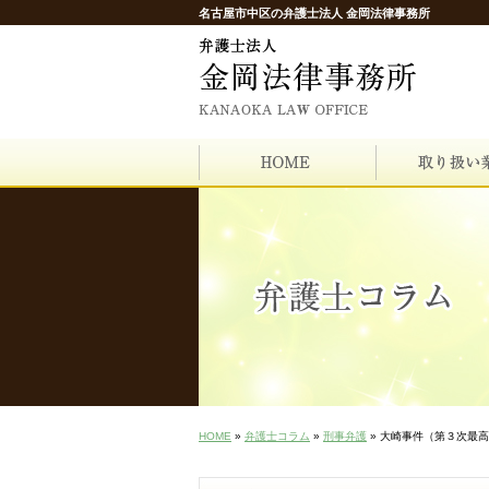
名古屋市中区の弁護士法人 金岡法律事務所
HOME
»
弁護士コラム
»
刑事弁護
» 大崎事件（第３次最