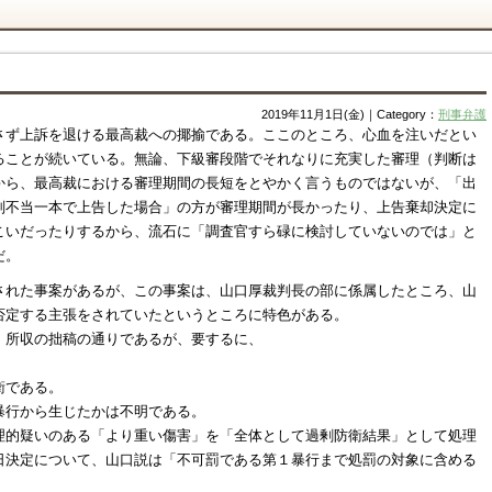
2019年11月1日(金)｜Category：
刑事弁護
さず上訴を退ける最高裁への揶揄である。ここのところ、心血を注いだとい
ることが続いている。無論、下級審段階でそれなりに充実した審理（判断は
から、最高裁における審理期間の長短をとやかく言うものではないが、「出
刑不当一本で上告した場合」の方が審理期間が長かったり、上告棄却決定に
こいだったりするから、流石に「調査官すら碌に検討していないのでは」と
だ。
された事案があるが、この事案は、山口厚裁判長の部に係属したところ、山
否定する主張をされていたというところに特色がある。
）所収の拙稿の通りであるが、要するに、
。
衛である。
暴行から生じたかは不明である。
理的疑いのある「より重い傷害」を「全体として過剰防衛結果」として処理
日決定について、山口説は「不可罰である第１暴行まで処罰の対象に含める