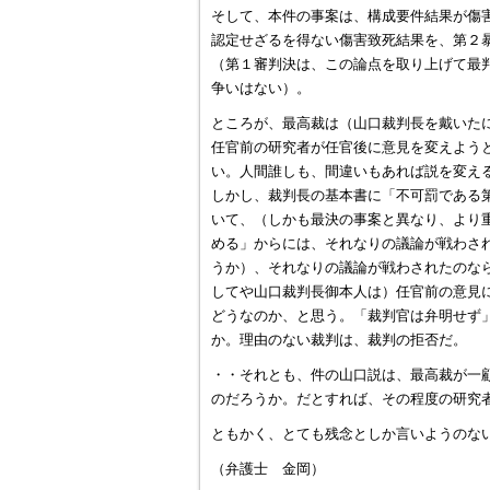
そして、本件の事案は、構成要件結果が傷
認定せざるを得ない傷害致死結果を、第２
（第１審判決は、この論点を取り上げて最
争いはない）。
ところが、最高裁は（山口裁判長を戴いた
任官前の研究者が任官後に意見を変えよう
い。人間誰しも、間違いもあれば説を変え
しかし、裁判長の基本書に「不可罰である
いて、（しかも最決の事案と異なり、より
める」からには、それなりの議論が戦わさ
うか）、それなりの議論が戦わされたのな
してや山口裁判長御本人は）任官前の意見
どうなのか、と思う。「裁判官は弁明せず
か。理由のない裁判は、裁判の拒否だ。
・・それとも、件の山口説は、最高裁が一
のだろうか。だとすれば、その程度の研究
ともかく、とても残念としか言いようのな
（弁護士 金岡）