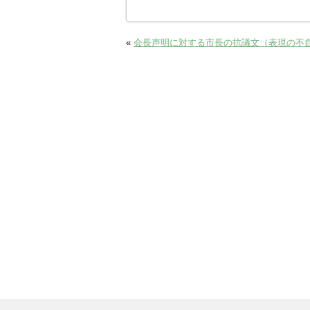
«
会長声明に対する市長の抗議文（表現の不