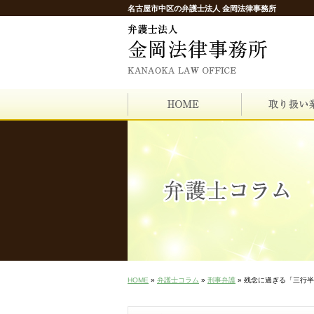
名古屋市中区の弁護士法人 金岡法律事務所
HOME
»
弁護士コラム
»
刑事弁護
» 残念に過ぎる「三行