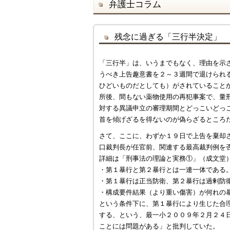
弁護士コラム
残念に過ぎる「三行半決定」
「三行半」は、いうまでもなく、理由を示
うべき上告趣意書を２～３週間で退けられ
ひどいものだとしても）がされていること
所後、間もない薬物使用の再犯事案で、量
対する異議申立の審理期間とどっこいどっ
首を傾げざるを得ないのが偽らざるところ
さて、ここに、わずか１９日で上告を棄却
口裁判長が任官前、関連する最高裁判例を
詳細は「刑事法の理論と実務①」（成文堂
・第１暴行と第２暴行とは一連一体である
・第１暴行は正当防衛、第２暴行は過剰防
・構成要件結果（より重い傷害）が何れの
という条件下に、第１暴行により生じた合
する、という、最一小２００９年２月２４
ことには問題がある」と批判していた。