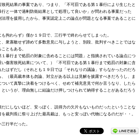
害致死結果の事案であり、つまり、「不可罰である第１暴行により生じたと
暴行と一体で過剰防衛結果として処理して良いか」が問われる事案だった
判法理を援用したから、事実認定上この論点が問題となる事案であることに
にも拘わらず）僅か１９日で、三行半で終わらせてしまった。
と、衆寡敵せず諦めて多数意見に与しようと、別段、批判すべきことではな
ることもある。
第１暴行まで処罰の対象に含めることには問題」と指摘されている論点につ
重い傷害致死結果について、）「不可罰である第１暴行まで処罰の対象に含
れたはずだし（それとも１９日では「それなりの議論」すらなかったのだろ
ら、（最高裁本体も勿論、対立がある以上は見解を披露すべきだろうし、ま
について真摯に決着をつけるべく、せめて補充意見で何か言うなり、したら
」というが、理由無しに結論だけ押しつけられて納得することがあるだろう
顧だにしないほど、安っぽく、説得力の欠片もないものだったということな
者を裁判長に祭り上げた最高裁は、もっと安っぽい代物になるのだが・・。
い三行半だった。