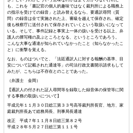
も、これを「書記官の個人的趣味ではなく裁判所による職務上
の指示を受けての録音」と読み替えるなら、要通訳尋問（質
問）の録音は全て実施された上、審級を越えて保存され、確定
後も検察庁に送付されて保存されていくという取扱いになって
いる。そして、事件記録と事実上一体の扱いを受ける以上、弁
護人の謄写権の及ぶところとなる、というところであろう。
こんな大事な通達が知られていなかったこと（知らなかったこ
と）に衝撃を覚える。
なお、ものはついでと、「法廷通訳人に対する報酬の基準、目
安について記載された通達等」の司法行政文書開示請求もして
みたが、こちらは不存在とのことであった。
（弁護士 金岡）
【通訳人の付された証人尋間等を録取した録音体の保管等に関
する事務の取扱いについて】
平成元年１１月３０日総三第３３号高等裁判所長官、地方、家
庭裁判所長あて総務局長、刑事局長通達
改正 平成７年１１月８日総三第８２号
平成２８年５月２７日総三第１１１号