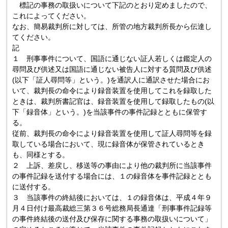
標記の事務の取扱いについて下記のとおり定めましたので、
これによってください。
なお、簡易裁判所に対しては、所管の地方裁判所長から伝達し
てください。
記
１ 刑事事件について、国語に通じない証人若しくは鑑定人の
尋問及び供述又は国語に通じない被告人に対する質問及び供述
(以下「証人尋問等」という。)を通訳人に通訳させた場合にお
いて、裁判長の命令により録音装置を使用してこれを録取した
ときは、裁判所書記官は、録音装置を使用して録取したもの(以
下「録音体」という。)を当該事件の事件記録とともに保管す
る。
従前、裁判長の命令により録音装置を使用して証人尋問等を録
取している場合において、現に録音体が保管されているとき
も、同様とする。
２ 上訴、差戻し、移送等の事由により他の裁判所に当該事件
の事件記録を送付する場合には、１の録音体を事件記録ととも
に送付する。
３ 当該事件の終結後においては、１の録音体は、平成４年９
月４日付け最高裁総三第３６号総務局長通達「刑事事件記録等
の事件終結後の送付及び保存に関する事務の取扱いについて」