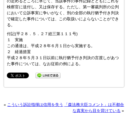
の定めるところに準じて、当該事件の事件記録とともにこれを
検察官に送付し、又は保存する。ただし、第一審裁判所の公判
において公訴事実に争いがなく、刑の全部の執行猶予付き判決
で確定した事件については、この取扱いによらないことができ
る。
付記(平２８．５．２７総三第１１１号)
１ 実施
この通達は、平成２８年６月１日から実施する。
２ 経過措置
平成２８年５月３１日以前に執行猶予付き判決の言渡しがあつ
た事件については、なお従前の例による。
«
こういう訴訟指揮は信用を失う
「森法務大臣コメント」は不都合
な真実から目を背けている
»