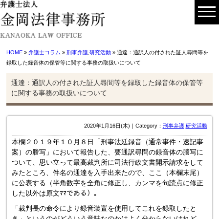
HOME
»
弁護士コラム
»
刑事弁護
,
研究活動
» 通達：通訳人の付された証人尋間等を
録取した録音体の保管等に関する事務の取扱いについて
通達：通訳人の付された証人尋間等を録取した録音体の保管等
に関する事務の取扱いについて
2020年1月16日(木)｜Category：
刑事弁護
,
研究活動
本欄２０１９年１０月８日「刑事法廷録音（通常事件・速記事
案）の謄写」において報告した、要通訳尋問の録音体の謄写に
ついて、思い立って最高裁判所に司法行政文書開示請求をして
みたところ、件名の通達を入手出来たので、ここ（本欄末尾）
に公表する（半角数字を全角に修正し、カンマを句読点に修正
した以外は原文ﾏﾏである）。
「裁判長の命令により録音装置を使用してこれを録取したと
き」というのがどういう意味なのかはよく分からないけれど