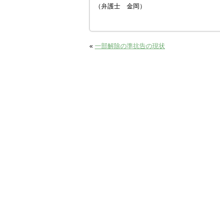
（弁護士 金岡）
«
一部解除の準抗告の現状