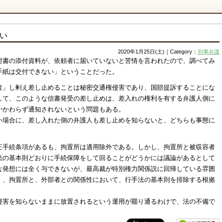
い
2020年1月25日(土)｜Category：
刑事弁護
封書の添付資料が、依頼者に届いていないと苦情を言われたので、調べてみ
手紙は交付できない」ということだった。
査」し剰え差し止めることは秘密交通権侵害であり、国賠提訴することにな
して、このような信書発受の差し止めは、差入れの権利を有する弁護人側に
かかわらず通知されないという問題もある。
い場合に、差し入れた側の弁護人も差し止めを知らないと、どちらも事態に
。
正手続条項があるも、拘置所は適用除外である。しかし、拘置所と被収容者
法の基本則どおりに手続保障をして回ることがどうかには議論があるとして
な発想には全く与できないが、最高裁が特別権力関係説に回帰している雰囲
）、拘置所と、外部者との関係性において、行手法の基本則を排除する根拠
侵害を知らないままに放置されるという運用が罷り通るわけで、法の不備で