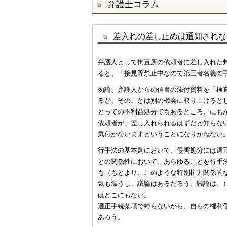
弁護士コラム
差入れの差し止めは通知されな
弁護人として拘置所の依頼者に差し入れた
ると、「接見等禁止中なので第三者名義の
勿論、弁護人からの信書の添付資料を「検
るが、そのことは別の機会に取り上げると
とっての不利益処分でもあるところ、にも
依頼者が、差し入れられるはずだと知らな
気付かないままということになりかねない
行手法の基本則において、侵害処分には適
との関係性において、あらゆることを行手
も（もとより、このような特別権力関係的
気も漂うし、議論はあるだろう。議論は。
はどこにもない。
適正手続条項で縛らないから、自らの権利
あろう。