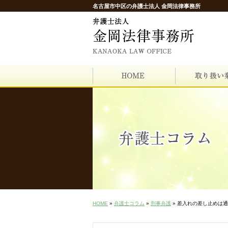
名古屋市中区の弁護士法人 金岡法律事務所
HOME
»
弁護士コラム
»
刑事弁護
» 差入れの差し止めは