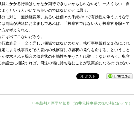
職員にかかる行動はなかなか期待できないかもしれないが、一人くらい、自
じようという人がいても良いのではないかとは思う。
処分に対し、無効確認等、あるいは個々の手続の中で有効性を争うような手
には同氏が法廷にお出ましであれば、「検察官ではない人が検察官を騙って
い方が考えられる。
廷には出てこないだろう。
的行政処分・・全く詳しい領域ではないのだが、執行事務規程２１条によれ
規定により検事長がその管内の検察官に収容状の発付を命ずる」ということ
令が要求される場合の収容状の有効性を争うことは難しくないだろう。収容
て弁護士に相談すれば、司法の場に持ち込むことが現実的になるのではない
刑事裁判と医学的知見（酒井元検事長の御批判に応えて）