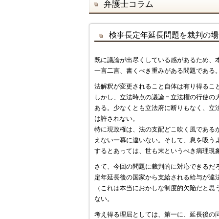
弁護士コラム
検事長定年延長問題を裁判の場
既に議論が出尽くしている感があるため、
一言二言、書くべき重みがある問題である
法解釈が変更されること自体は有り得るこ
しかし、立法時点の議論＝立法権の行使の
ある。少なくとも立法府に断りもなく、立
は許されない。
特に現政権は、法の支配どこ吹く風である
えない一幕に違いない。そして、息を吸う
するとあっては、世も末というべき病理現
さて、今回の問題に裁判的に対応できるだ
定年延長後の国家から支給される給与が違
（これは本当におかしな制度的欠陥だと思
ない。
考え得る理屈としては、第一に、延長後の