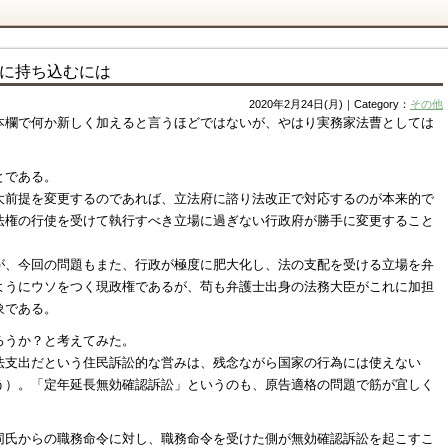
に持ち込むには
2020年2月24日(月)｜Category：
その他
本欄で何か新しく加えると言うほどではないが、やはり実務家法曹としては
。
とである。
大前提を変更するのであれば、立法府に諮り法改正で対応するのが本来的で
法権の行使を受けて執行すべき立場に過ぎない行政府が勝手に変更すること
が、今回の問題もまた、行政が極度に肥大化し、法の支配を受ける立場を弁
ようにウソをつく現政権であるが、苟も弁護士出身の法務大臣がこれに加担
象である。
ろうか？と考えてみた。
法支出だという住民訴訟的な営みは、残念ながら国家の行為には使えない
う）。「定年延長無効確認訴訟」というのも、原告適格の問題で筋が宜しく
同氏からの職務命令に対し、職務命令を受けた側が無効確認訴訟を起こすこ