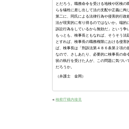
とだろう。職務命令を受ける地検や区検の
らを犠牲に差し出して法の支配や正義に殉
第二に、同氏による法律行為や侵害的行政
法が現実的に有り得るのではないか。端的
訴訟行為をしているから無効だ」という争
もっとも、検事長ともなれば、そうそう法
とすれば、検事長の職務権限における侵害
ば、検事長は「刑訴法第４８６条第２項の
なので、さしあたり、必要的に検事長の命
状の執行を受けた人が、この問題に気づい
だろうか。
（弁護士 金岡）
«
検察庁構内接見