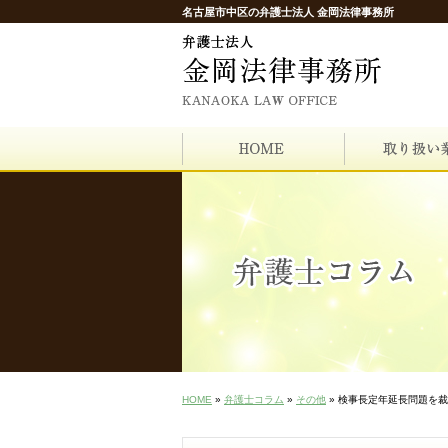
名古屋市中区の弁護士法人 金岡法律事務所
HOME
»
弁護士コラム
»
その他
» 検事長定年延長問題を