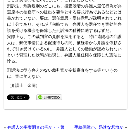
刑訴法、刑訴規則のどこにも、捜査段階の弁護人選任行為が弁
選原本の検察庁への提出を要件とする要式行為であるなどとは
書かれていない。要は、選任意思・受任意思が疎明されていれ
ば十分であり、それが「何時でも」弁護人を選任でき実効的弁
護を受ける機会を保障した刑訴法の精神に適するはずだ。
実際上も、この裁判官の見解を採用すると、特に遠隔地の弁護
人は、郵便事情による配達待ちの間、被疑者から弁護を依頼さ
れて引き受けているのに、弁護人としての活動が認められない
という背理した状態が出現し、弁護人選任権を保障した憲法に
悖る。
刑訴法に従う弁えのない裁判官が令状審査をする等というの
は、実に笑えない。
（弁護士 金岡）
«
弁護人の事実調査の筈が・・警
手続保障か、迅速な釈放か
»