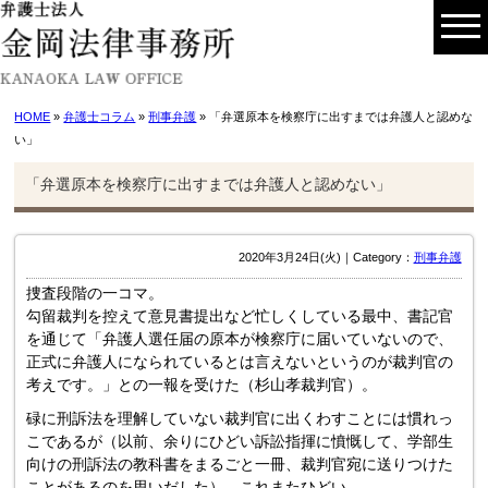
HOME
»
弁護士コラム
»
刑事弁護
» 「弁選原本を検察庁に出すまでは弁護人と認めな
い」
「弁選原本を検察庁に出すまでは弁護人と認めない」
2020年3月24日(火)｜Category：
刑事弁護
捜査段階の一コマ。
勾留裁判を控えて意見書提出など忙しくしている最中、書記官
を通じて「弁護人選任届の原本が検察庁に届いていないので、
正式に弁護人になられているとは言えないというのが裁判官の
考えです。」との一報を受けた（杉山孝裁判官）。
碌に刑訴法を理解していない裁判官に出くわすことには慣れっ
こであるが（以前、余りにひどい訴訟指揮に憤慨して、学部生
向けの刑訴法の教科書をまるごと一冊、裁判官宛に送りつけた
ことがあるのを思いだした）、これまたひどい。