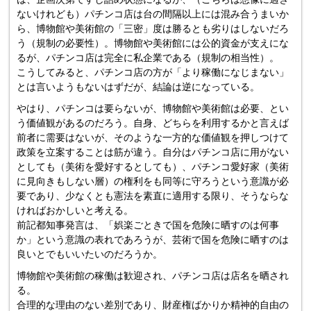
ないけれども）パチンコ店は台の間隔以上には混み合うまいか
ら、博物館や美術館の「三密」度は勝るとも劣りはしないだろ
う（規制の必要性）。博物館や美術館には公的資金が支えにな
るが、パチンコ店は完全に私企業である（規制の相当性）。
こうしてみると、パチンコ店の方が「より稼働になじまない」
とは言いようもないはずだが、結論は逆になっている。
やはり、パチンコは要らないが、博物館や美術館は必要、とい
う価値観があるのだろう。自身、どちらを利用するかと言えば
前者に需要はないが、そのような一方的な価値観を押しつけて
政策を立案することは筋が違う。自分はパチンコ店に用がない
としても（美術を愛好するとしても）、パチンコ愛好家（美術
に見向きもしない層）の権利をも同等に守ろうという意識が必
要であり、少なくとも憲法を素直に適用する限り、そうならな
ければおかしいと考える。
前記都知事発言は、「娯楽ごときで国を危険に晒すのは何事
か」という意識の表れであろうが、芸術で国を危険に晒すのは
良いとでもいいたいのだろうか。
博物館や美術館の稼働は歓迎され、パチンコ店は店名を晒され
る。
合理的な理由のない差別であり、財産権ばかりか精神的自由の