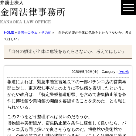
HOME
»
弁護士コラム
»
その他
» 「自分の娯楽が全体に危険をもたらさないか、考え
てほしい」
「自分の娯楽が全体に危険をもたらさないか、考えてほしい」
2020年5月9日(土)｜Category：
その他
報道によれば、緊急事態宣言延長下の一部パチンコ店の営業再
開に対し、東京都知事がこのように不快感を表明したという。
かたや政府は、「特定警戒都道府県」を含めて密集防止策を条
件に博物館や美術館の開館を容認することを決めた、とも報じ
られている。
この２つをどう整理すれば良いのだろうか。
博物館や美術館が、密集防止策を条件に稼働して良いなら、パ
チンコ店も同じ扱いで良さそうなものだ。博物館や美術館で
は、企画次第ですし詰め状態になるが、（こちらは想像に過ぎ