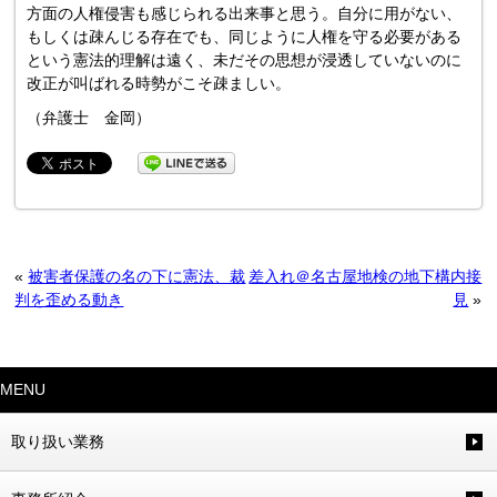
方面の人権侵害も感じられる出来事と思う。自分に用がない、
もしくは疎んじる存在でも、同じように人権を守る必要がある
という憲法的理解は遠く、未だその思想が浸透していないのに
改正が叫ばれる時勢がこそ疎ましい。
（弁護士 金岡）
«
被害者保護の名の下に憲法、裁
差入れ＠名古屋地検の地下構内接
判を歪める動き
見
»
MENU
取り扱い業務