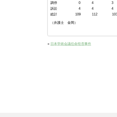
調停 0 4 3
訴訟 4 4 4
総計 109 112 10
（弁護士 金岡）
«
日本学術会議任命拒否事件