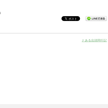
3
とある出頭同行記