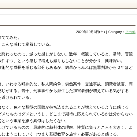
2020年10月3日(土)｜Category：
その他
捨ててみた。
、こんな感じで定着している。
ど終わったのに、減った感じがしない。数年、概観していると、常時、否認
数件ずつ、という感じで増えも減りもしないことが分かり、興味深い。
技術的な成長を感じる部分もあるが、結果からみれば無罪判決から２年ほど
は、いわゆる町弁的な、私人間紛争、労働案件、交通事故、消費者被害、商
感じがする。若干、刑事事件から派生した加害者側が増えている気がする
を避けられている。
はなく、色々な類型の国賠が持ち込まれることが増えているように感じる
ダメなものはダメというし、どこまで期待に応えられているかは分からない
労という事案を嫌う真似はしたくない。
上げているものの、最終的に裁判体の理解、性質に負うところも大きく、よ
しむようにしていく（つまり基礎教育を施す）必要があると感じる。