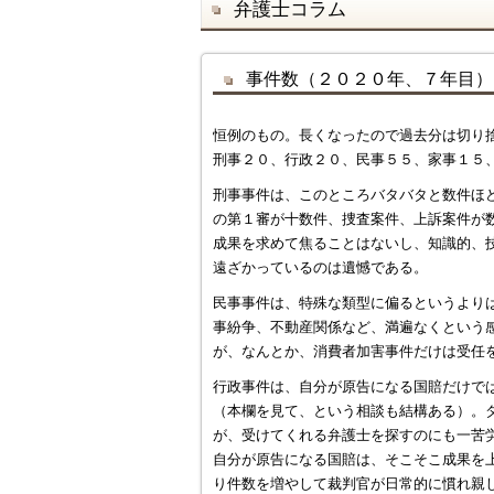
弁護士コラム
事件数（２０２０年、７年目）
恒例のもの。長くなったので過去分は切り
刑事２０、行政２０、民事５５、家事１５
刑事事件は、このところバタバタと数件ほ
の第１審が十数件、捜査案件、上訴案件が
成果を求めて焦ることはないし、知識的、
遠ざかっているのは遺憾である。
民事事件は、特殊な類型に偏るというより
事紛争、不動産関係など、満遍なくという
が、なんとか、消費者加害事件だけは受任
行政事件は、自分が原告になる国賠だけで
（本欄を見て、という相談も結構ある）。
が、受けてくれる弁護士を探すのにも一苦
自分が原告になる国賠は、そこそこ成果を
り件数を増やして裁判官が日常的に慣れ親