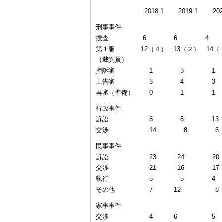
2018.1 2019.1 
刑事事件
捜査 6 6 4
第１審 12（４） 13（２） 14（
（裁判員）
控訴審 1 3 1
上告審 3 4 3
再審（準備） 0 1 1
行政事件
訴訟 8 6 13
交渉 14 8 6
民事事件
訴訟 23 24 20
交渉 21 16 17
執行 5 5 4
その他 7 12 8
家事事件
交渉 4 6 5