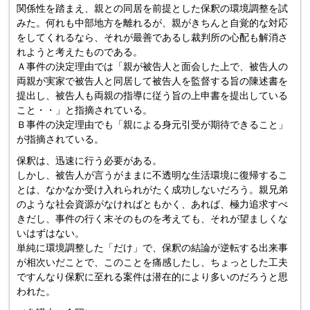
関係性を踏まえ、親との同居を前提とした保釈の環境調整を試
みた。何れも中部地方を離れるが、親がきちんと自覚的な対応
をしてくれるなら、それが最善であるし裁判所の心配も解消さ
れようと考えたものである。
Ａ事件の決定理由では「親が被告人と面会した上で、被告人の
両親が実家で被告人と同居して被告人を監督する旨の陳述書を
提出し、被告人も両親の指導に従う旨の上申書を提出している
こと・・」と指摘されている。
Ｂ事件の決定理由でも「親による身元引受が期待できること」
が指摘されている。
保釈は、迅速に行う必要がある。
しかし、被告人が言うがままに不透明な生活環境に復帰するこ
とは、なかなか受け入れられがたく成功しないだろう。親兄弟
のような社会資源がなければともかく、あれば、極力追求すべ
きだし、事件の行く末そのものを考えても、それが望ましくな
いはずはない。
単純に環境調整した「だけ」で、保釈の結論が逆転する出来事
が相次いだことで、このことを痛感したし、ちょっとした工夫
ですんなり保釈に至れる案件は潜在的により多いのだろうと思
われた。