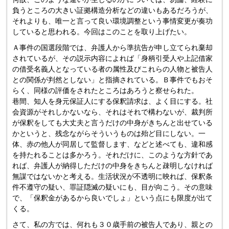
負うところの大きい証拠構造分析などの違いもあるだろうが、
それよりも、唯一と言って良い環境調整という事情変更が奏功
していると思われる。今回はこのことを取り上げたい。
Ａ事件の国選段階では、弁護人から準抗告が申し立てられ棄却
されているが、その説示内容によれば「身柄引受人や上記借家
の借受名義人となっている者の属性及びこれらの人物と被告人
との関係が判然としない」と指摘されている。Ｂ事件でもおそ
らく、同様の評価をされたところはあろうと察せられた。
巷間、知人を身元保証人にする保釈請求は、よく目にする。社
会資源がそれしかないなら、それはそれで構わないが、裁判所
が保釈をしても大丈夫と言うだけの中身がきちんと出せている
かというと、残念ながらそういうものは殆ど目にしない。一
体、赤の他人が同居して監督します、などと述べても、違和感
を持たれることは多かろう。それだけに、このような方針であ
れば、弁護人が納得しただけの中身をきちんと疎明しなければ
無謀ではないかと考える。生活状況が不透明に映れば、保釈条
件不遵守の疑い、罪証隠滅の疑いにも、目が向こう。その意味
で、「保釈金があるから良いでしょ」という点にも限度が出て
くる。
さて、私の方では、何れも３０歳手前の被告人であり、親との