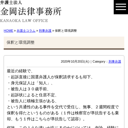
HOME
»
弁護士コラム
»
刑事弁護
» 保釈と環境調整
保釈と環境調整
2020年10月20日(火)｜Category：
刑事弁護
最近の経験で、
・起訴直後に国選弁護人が保釈請求するも却下、
・身元保証人は「知人」、
・被告人は３０歳手前、
・起訴状によると住居不定、
・被告人に積極主張がある、
という共通性のある事件を交代で受任し、無事、２週間程度で
保釈を得たというものがある（１件は検察官が準抗告するも棄
却、もう１件はこちらが準抗告して認容）。
何故、このような違いが生じるのかについては、勿論、経験に