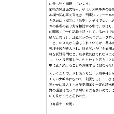
に最も強く顕現していよう。
前掲の関連論文等も、やはり大崎事件の影
本欄の関心事で言えば、刑事法ジャーナル
を念頭に（冤罪に「深刻」とそうでないも
件の審理の在り方を検討する中で、やはり
の関係」で一件記録を託されているわけで
摘だと思う）、証拠開示のもつデュープロ
こと、の３点から論じられているが、基本
整理手続が導入され、証拠開示が（全面開
確な反対尋問など、刑事裁判はそれなりに
し、ひとり再審をそこから外すと言うこと
中に置き続けることを意味するに他ならな
ということで、さしあたりは「大崎事件と
くらい大崎事件なので、割愛する）、いま
速やかに導入すべき証拠開示や一定の請求
野の議論は取っつき悪いものも多いので、
のも良かろうと思われた。
（弁護士 金岡）