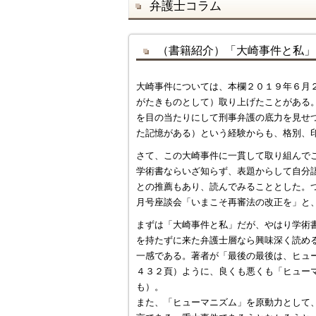
弁護士コラム
（書籍紹介）「大崎事件と私」
大崎事件については、本欄２０１９年６月
がたきものとして）取り上げたことがある
を目の当たりにして刑事弁護の底力を見せ
た記憶がある）という経験からも、格別、
さて、この大崎事件に一貫して取り組んで
学術書ならいざ知らず、表題からして自分
との推薦もあり、読んでみることとした。
月号座談会「いまこそ再審法の改正を」と
まずは「大崎事件と私」だが、やはり学術
を持たずに来た弁護士層なら興味深く読め
一感である。著者が「最後の最後は、ヒュ
４３２頁）ように、良くも悪くも「ヒュー
も）。
また、「ヒューマニズム」を原動力として