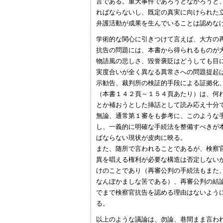
言である。重大事件であろうとなかろうと
ればならないし、既定の真実に向けられた
弁護活動が成果を生んでいることは認めな
学術的な関心に引きつけて言えば、大方の
抗告の問題には、本書から得られるものが
物語風の悲しさ、毀誉褒貶はどうしても目
実度合いが全く異なる異常さへの問題提起
示勧告、裁判所の検証的手段による証拠化
（本書１４２頁～１５４頁あたり）は、何
とか補おうとした挿話として読み応え十分
無論、通常第１審をも参考に、このような
し、一義的に明確な手続法を整備すべきが
ばならない現状が皮肉に映る。
また、随所で言われることであるが、検察
異を唱える権利が必要な構造は否定しない
けのことであり（再審公判の手続法もまた
なんぼかましな筈である）、再審公判の結
でまで検察官抗告を認める理由はないよう
る。
以上のような議論は、勿論、巷間まま言わ