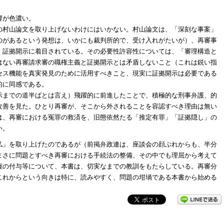
響が色濃い。
の村山論文を取り上げないわけにはいかない。村山論文は、「深刻な事案」
のがあるという発想は、いかにも裁判所的で、受け入れがたいが）、再審事
、証拠開示に着目されている。その必要性許容性については、「審理構造と
はない再審請求審の職権主義と証拠開示とは矛盾しないこと（これは鋭い指
セス機能を真実発見のために活用すべきこと、現実に証拠開示は必要である
的に同感である。
示までの道半ばとは言え）飛躍的に前進したことで、積極的な刑事弁護、的
改善を見た。ひとり再審が、そこから外されることを容認すべき理由は無い
は、再審における冤罪の救済を、旧態依然たる「推定有罪」「証拠隠し」の
い。
私」を取り上げたのであるが（前掲弁政連は、座談会の顔ぶれからも、半分
まさに問題とすべき再審における手続法の整備、その中でも理屈から考えて
権の付与等について、本書は、切実なまでの教訓をもたらしている。再審分
これからという向きは特に、読みやすく、問題の坩堝である本書から始める