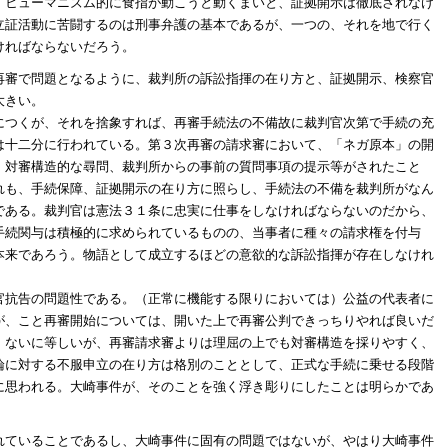
、ヒューマニズム的に食指が動こうと動くまいと、証拠開示は徹底されなけ
立証活動に苦闘するのは刑事弁護の基本であるが、一つの、それを地で行く
ければならないだろう。
再審で問題となるように、裁判所の訴訟指揮の在り方と、証拠開示、検察官
大きい。
につくが、それを捨象すれば、再審手続法の不備故に裁判官次第で手続の充
は十二分に行われている。第３次再審の請求審において、「ネガ原本」の開
、対審構造的な尋問、裁判所からの事前の質問事項の提示等がされたこと
れも、手続保障、証拠開示の在り方に照らし、手続法の不備を裁判所がなん
である。裁判官は憲法３１条に忠実に仕事をしなければならないのだから、
手続関与は積極的に求められているものの、当事者に種々の請求権を付与
本来であろう。物語として成立するほどの意欲的な訴訟指揮が存在しなけれ
官抗告の問題性である。（正常に機能する限りにおいては）公益の代表者に
が、こと再審開始については、開いた上で再審公判できっちりやれば良いだ
、ないに等しいが、再審請求審よりは理屈の上でも対審構造を採りやすく、
論に対する不服申立の在り方は格別のこととして、正式な手続に乗せる段階
に思われる。大崎事件が、そのことを強く浮き彫りにしたことは明らかであ
れていることであるし、大崎事件に固有の問題ではないが、やはり大崎事件