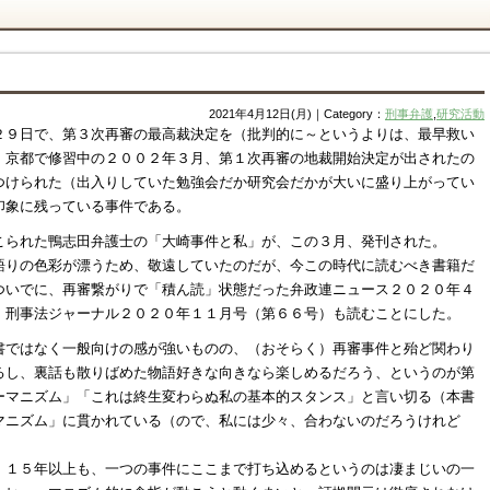
2021年4月12日(月)｜Category：
刑事弁護
,
研究活動
２９日で、第３次再審の最高裁決定を（批判的に～というよりは、最早救い
。京都で修習中の２００２年３月、第１次再審の地裁開始決定が出されたの
つけられた（出入りしていた勉強会だか研究会だかが大いに盛り上がってい
印象に残っている事件である。
こられた鴨志田弁護士の「大崎事件と私」が、この３月、発刊された。
語りの色彩が漂うため、敬遠していたのだが、今この時代に読むべき書籍だ
ついでに、再審繋がりで「積ん読」状態だった弁政連ニュース２０２０年４
、刑事法ジャーナル２０２０年１１月号（第６６号）も読むことにした。
書ではなく一般向けの感が強いものの、（おそらく）再審事件と殆ど関わり
るし、裏話も散りばめた物語好きな向きなら楽しめるだろう、というのが第
ーマニズム」「これは終生変わらぬ私の基本的スタンス」と言い切る（本書
マニズム」に貫かれている（ので、私には少々、合わないのだろうけれど
、１５年以上も、一つの事件にここまで打ち込めるというのは凄まじいの一