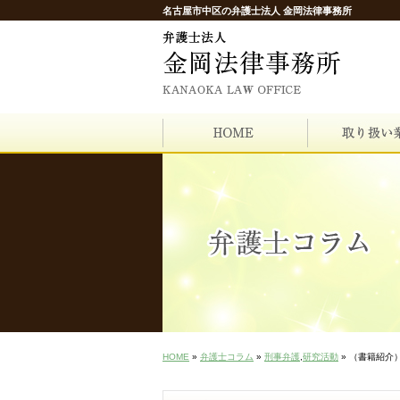
名古屋市中区の弁護士法人 金岡法律事務所
HOME
»
弁護士コラム
»
刑事弁護
,
研究活動
» （書籍紹介