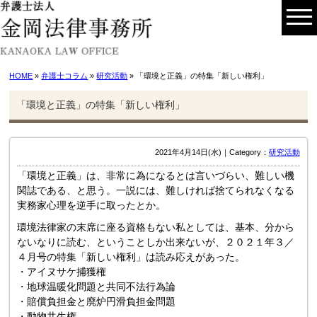
HOME
»
弁護士コラム
»
研究活動
» 「環境と正義」の特集「新しい権利」
「環境と正義」の特集「新しい権利」
2021年4月14日(水)｜Category：
研究活動
「環境と正義」は、非常に為になるとは言いづらい、難しい機
関誌である、と思う。一説には、難しければ捨てられなくなる
実務家心理を逆手に取ったとか。
環境法律家の末席に座る資格もない私としては、基本、分から
ないなりに読む、ということしか出来ないが、２０２１年３／
４月号の特集「新しい権利」は読み応えがあった。
・アイヌサケ捕獲権
・地球温暖化問題と共同不法行為論
・賠償負担金と廃炉円滑負担金問題
・動物共生権