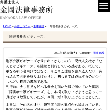
HOME
»
弁護士コラム
»
刑事弁護
» 「障害者弁護ビギナーズ」
「障害者弁護ビギナーズ」
2021年4月20日(火)｜Category：
刑事弁護
刑事弁護ビギナーズが世に出てからこの方、現代人文社が「な
んとかビギナーズ」を陸続と刊行している感がある。概して、
単なる初心者向けではなく、そこそこ理屈を書き込んだり、突
っ込んで実例を取り上げたりと、初心者では通読するのが少々
しんどい程度の書籍である。
刊行前に少し意見を述べる機会を頂いた縁で届いていた掲記
「障害者弁護ビギナーズ」を、本欄で取り上げようと思って一
月ばかり放置していたが、今回、漸く取り上げることとした。
本書は、その名の通り、障害者弁護の観点から編まれている。
刑事弁護ビギナーズ以来の伝統である巻頭の名物弁護士インタ