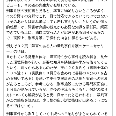
ビューも、その道の先生方が登場している。
刑事弁護の技術書と見ると、率直に物足りないところが多く、
その分野その分野でこれ一冊で対応できるというわけではない
（そのあたりは読み飛ばしても差し支えない、というのが個人
的感想）が、障害者弁護の観点から必要な知識を最低限、網羅
できている上に、独自に突っ込んだ記述がある部分が光るの
で、実際上、刑事弁護に手慣れた向きに得るものがある。
例えば９２頁「障害のある人の量刑事件弁護のケースセオリ
ー」の項目。
書かれている発想自体は、障害特性から事件を読み解き、見合
った環境調整を行い、必要な知見を隣接諸科学から借りてくる
という、前々からあるものだが、実に２０頁近く（書籍全体の
１０％近く）（実践例３０頁分を含めれば書籍の４分の１を占
める勢いである）を割いて更生支援計画の活用と実践への言及
があるところが、参考になる（刑事施設における専門家面会に
も分量が割かれているが、昨今の潮流も考えると、保釈の取り
方についても解説があると更に良かったと思われる）。裁判官
がこの箇所を読めば、少し懐の広い訴訟指揮が出来るようにな
るのではないか。
刑事事件から派生していく手続への目配りがまとめられている