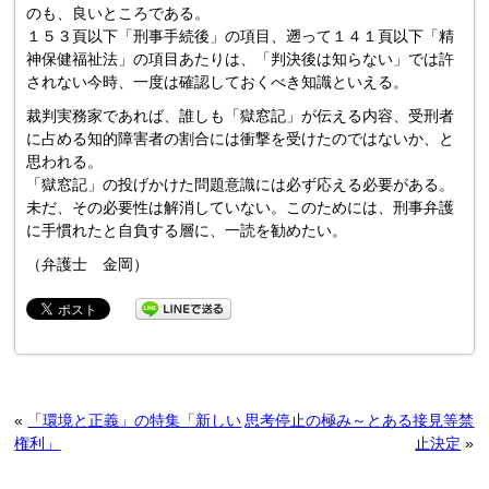
のも、良いところである。
１５３頁以下「刑事手続後」の項目、遡って１４１頁以下「精
神保健福祉法」の項目あたりは、「判決後は知らない」では許
されない今時、一度は確認しておくべき知識といえる。
裁判実務家であれば、誰しも「獄窓記」が伝える内容、受刑者
に占める知的障害者の割合には衝撃を受けたのではないか、と
思われる。
「獄窓記」の投げかけた問題意識には必ず応える必要がある。
未だ、その必要性は解消していない。このためには、刑事弁護
に手慣れたと自負する層に、一読を勧めたい。
（弁護士 金岡）
«
「環境と正義」の特集「新しい
思考停止の極み～とある接見等禁
権利」
止決定
»