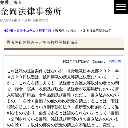
HOME
»
弁護士コラム
»
刑事弁護
» 思考停止の極み～とある接見等禁止決定
思考停止の極み～とある接見等禁止決定
2021年4月27日(火)｜Category：
刑事弁護
これは私の担当案件ではないが、長野地裁松本支部２０２１年
４月２０日決定は、飯田簡裁の接見等禁止決定について、「し
かし、これらを踏まえても、被疑者と弁護人等以外の者との間
で、糧食、寝具、衣類及び現金、被疑者が収容場所において購
入可能な日用品、食料品類及び書籍（ただし、書き込みのない
もの。）を除く書類その他の物の授受を禁止することは、罪証
隠滅を防止するという刑事訴訟法８１条所定の目的からして過
剰なものであり、必要であるとは認められない」として「書類
（公刊されている書籍、雑誌及び新聞のうち書き込みのないも
のを除く）」以外の部分の授受の禁止を不適法とし、変更し