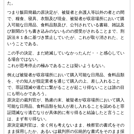
た。
つまり飯田簡裁の原決定が、被疑者と弁護人等以外の者との間
で、糧食、寝具、衣類及び現金、被疑者が収容場所において購
入可能な日用品、食料品類及び、公刊されている書籍、雑誌及
び新聞のうち書き込みのないものの授受がされることまで、刑
訴法８１条に基づき禁止していたが、これが取り消された、と
いうことである。
この手の決定、まだ絶滅していなかったんだ・・と感心してい
る場合ではない。
これが思考停止の極みであることは疑いようもない。
例えば被疑者が収容場所において購入可能な日用品、食料品類
を、その知人が指定業者を通じて購入の上、差し入れること
で、罪証隠滅や逃亡に繋がることが起こり得ないことは誰の目
にも明らかであろう。
原決定の裁判官が、熟慮の末、被疑者が収容場所において購入
可能な日用品、食料品類を知人が差し入れることを認めると罪
証隠滅なり逃亡なりが具体的に有り得ると結論したと言うこと
は、まず有り得ない。
原決定裁判官は、全く何も考えないまま、検察官の書式をその
まま採用したか、あるいは裁判所の伝統的な書式をそのまま採