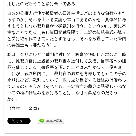
用したのだろうこと請け合いである。
自分の公権力行使が被疑者の日常生活にどのような負荷をもた
らすのか、それを上回る要請が本当にあるのかを、具体的に考
えようとしない裁判官が令状裁判を行う、というのは、実に不
幸なことである（もし飯田簡裁界隈で、上記の伝統書式が脈々
と受け継がれてきていたとするなら、それを放置していた管内
の弁護士も同罪だろう）。
私は、余りにひどい裁判に対して上級審で逆転した場合に、時
に、原裁判官に上級審の裁判書を送付して反省、当事者への謝
罪を促している（御返事を頂いたことは未だかつて一度も無
い）が、裁判所内に、（裁判官の独立を考慮しても）この手の
余りにひどい裁判について、振り返り反省する仕組みは備わっ
ているのだろうか（それとも、一定方向の裁判に誘導しかねな
いこの種の仕組みを設けることは、やはり禁忌なのだろう
か）。
（弁護士 金岡）