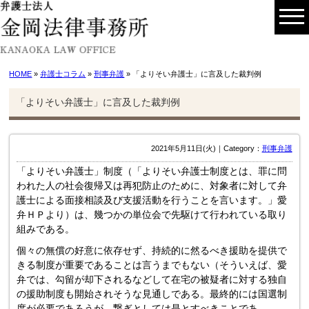
HOME
»
弁護士コラム
»
刑事弁護
» 「よりそい弁護士」に言及した裁判例
「よりそい弁護士」に言及した裁判例
2021年5月11日(火)｜Category：
刑事弁護
「よりそい弁護士」制度（「よりそい弁護士制度とは、罪に問
われた人の社会復帰又は再犯防止のために、対象者に対して弁
護士による面接相談及び支援活動を行うことを言います。」愛
弁ＨＰより）は、幾つかの単位会で先駆けて行われている取り
組みである。
個々の無償の好意に依存せず、持続的に然るべき援助を提供で
きる制度が重要であることは言うまでもない（そういえば、愛
弁では、勾留が却下されるなどして在宅の被疑者に対する独自
の援助制度も開始されそうな見通しである。最終的には国選制
度が必要であろうが、繋ぎとしては是とすべきことであ