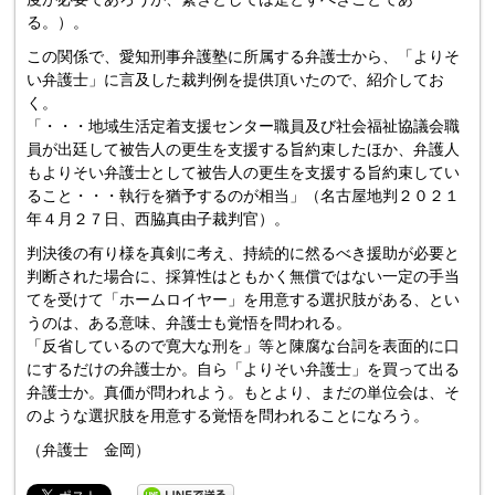
る。）。
この関係で、愛知刑事弁護塾に所属する弁護士から、「よりそ
い弁護士」に言及した裁判例を提供頂いたので、紹介してお
く。
「・・・地域生活定着支援センター職員及び社会福祉協議会職
員が出廷して被告人の更生を支援する旨約束したほか、弁護人
もよりそい弁護士として被告人の更生を支援する旨約束してい
ること・・・執行を猶予するのが相当」（名古屋地判２０２１
年４月２７日、西脇真由子裁判官）。
判決後の有り様を真剣に考え、持続的に然るべき援助が必要と
判断された場合に、採算性はともかく無償ではない一定の手当
てを受けて「ホームロイヤー」を用意する選択肢がある、とい
うのは、ある意味、弁護士も覚悟を問われる。
「反省しているので寛大な刑を」等と陳腐な台詞を表面的に口
にするだけの弁護士か。自ら「よりそい弁護士」を買って出る
弁護士か。真価が問われよう。もとより、まだの単位会は、そ
のような選択肢を用意する覚悟を問われることになろう。
（弁護士 金岡）