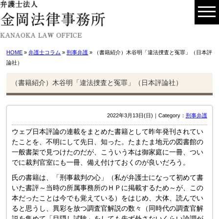
HOME
»
弁護士コラム
»
刑事弁護
» （書籍紹介）木谷明「違法捜査と冤罪」（日本評
論社）
（書籍紹介）木谷明「違法捜査と冤罪」（日本評論社）
2022年3月13日(日)｜Category：
刑事弁護
ウェブ日本評論の連載をまとめた書籍として昨年発刊されてい
たことを、不明にして先日、知った。たまたま地元の図書館の
一般書架で見つけたのだが、こういう本は御家庭に一冊、つい
でに裁判官室にも一冊、備え付けておくのが良いだろう。
氏の書籍は、「刑事裁判の心」（私が弁護士になって初めて書
いた書評～当時の所属事務所のＨＰに掲載するため～が、この
本だったことは今でも覚えている）をはじめ、大体、読んでい
ると思うし、異彩を放つ調査官解説の数々（同時代の調査官解
説を集めて「目隠し試験」をしても先ず外さないくらい論調が