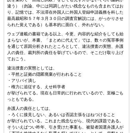
違う）（勿論、中には同調しがたい残念なものも含まれてはお
り、記憶では、不法滞在外国人に外国人登録申請義務を科した
最高裁昭和５７年３月３０日の調査官解説には、がっかりさせ
られた覚えである）も基本的に面白く、外れがない。
ウェブ連載の書籍である以上、今更、内容的な紹介をしても始
まらないが、本書、「まとめに代えて」では、数々の冤罪事例
を通じて原因分析されたところとして、違法捜査の実態、弁護
人の責任、裁判所の責任を挙げているので、そこだけ取り上げ
ておこう。
違法捜査の実態としては、
・平然と証拠の隠匿廃棄が行われること
・アリバイ潰し
・権力に追従する、えせ科学者
が挙げられてる。現在も日常的に行われているので、至極ごも
っともである。
弁護人の責任としては、
・ろくに接見しない、あるいは否認主張をはねつけること
が挙げられている。これまた残念ながら、現代的課題である。
そういえばつい昨年、引き受けた事案も、被疑者国選弁護人が