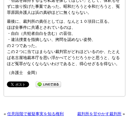
「否認を維持するなら私選を探してほしい」として、保釈もせ
ずに放り投げた事案であった。昭和だろうと令和だろうと、冤
罪原因弁護人は浜の真砂ほどに無くならない。
最後に、裁判所の責任としては、なんと１０項目に亘る。
ほぼ全事件に共通とされているのは、
・自白（共犯者自白を含む）の盲信、
・違法捜査を指摘しない、拷問を認めない姿勢、
の２つであった。
この２つに当てはまらない裁判官がどれほどいるのか、たとえ
ば名古屋地裁本庁を思い浮かべてどうだろうかと思うと、なる
ほど冤罪がなくならないわけであると、得心せざるを得ない。
（弁護士 金岡）
«
任意段階で被疑事実を知る権利
裁判所を甘やかす裁判所
»