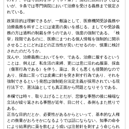
いが、９条では専門病院において治療を受ける義務まで規定さ
れている。
政策目的は理解できるが、一般論として、医療機関受診義務や
治療義務を科すことには違憲の臭いを感じる。ましてや受診義
務の方は過料の制裁を伴うのであり、強度の強制である。「検
挙」段階であるのに、医療にまつわる個人情報を強制的に開示
させることにどれほどの正当性が見いだせるのか、慎重に検討
されたのだろうか。
況んや、治療義務においてをや、である。治療に服するという
ことは、例えば、私生活の束縛、更には意に沿わぬ服薬、採血
（傷害行為である）を伴う。薬は、良くも悪くも侵襲的なので
あり、採血に至っては皮膚に針を突き刺す行為であり、それを
強制できるという発想は強制処分法定主義が採用されている現
行法下で、憲法論としても真正面から問題となりそうである。
本欄では時々、取り上げることだが、悲惨な事態の後に極端な
立法が繰り返される事態が近年、目に付く。条例もまた然りで
ある。
正当な目的だとか、必要性があるからといって、基本的な人権
との衡量がおろそかになるようでは話にならない。知事の命令
により結果的に薬を飲むよう或いは注射針を刺すよう命じられ