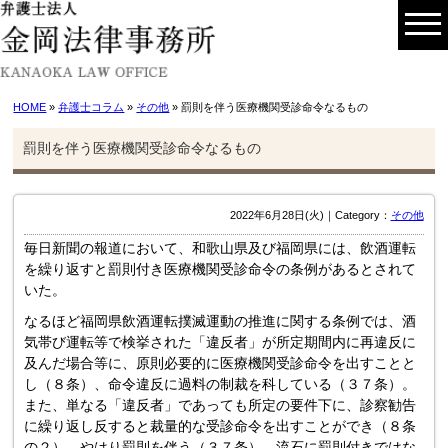
HOME
»
弁護士コラム
»
その他
» 罰則を伴う医療機関受診命令なるもの
罰則を伴う医療機関受診命令なるもの
2022年6月28日(火)｜Category：
その他
毎日新聞の報道において、和歌山県及び福岡県には、飲酒運転
を繰り返すと罰則付き医療機関受診命令の条例があるとされて
いた。
なるほど福岡県飲酒運転撲滅運動の推進に関する条例では、酒
気帯び運転等で検挙された「違反者」が所定期間内に再違反に
及んだ場合等に、原則必要的に医療機関受診命令を出すことと
し（８条）、命令違反に過料の制裁を科している（３７条）。
また、単なる「違反者」であっても所定の要件下に、診察勧告
に繰り返し反すると裁量的な受診命令を出すことができ（８条
の２）、やはり罰則を伴う（３７条）。流石に罰則付きではな