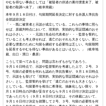
やむを得ない事由としては「被疑者の供述の裏付捜査未了、被
疑者の取調べ未了」（岐阜簡裁）
本年９月１８日付け、勾留期間延長決定に対する弁護人準抗告
全部認容決定
「・・既に被害者と示談が成立している。これらの事情に照ら
せば、原裁判時点において、現実的、実効的な罪証隠滅のおそ
れは小さい。・・・元請け先会社代表者が・・・監督を誓約し
ていることも考え併せれば、逃亡のおそれも大きくない。更に
必要な捜査のために勾留を継続する必要性は乏しい。勾留期間
を延長するやむを得ない事由があるとはいえない。」（岐阜地
裁、出口・濱口・桑原）
こうして並べてみると、問題は言わずもがなであろう。
９月１６日時点で、示談や監督誓約を考慮した上で、２号、３
号、勾留の必要性を何れも認めた準抗告審が、９月１８日時点
で、示談をも挙げて「現実的、実効的な罪証隠滅のおそれは小
さい」とし、監督誓約を挙げて「逃亡のおそれも大きくない」
としている。勾留要件を相当に希薄化、抽象化しない限り、９
月１８日時点の評価が妥当するなら９月１６日付け決定は誤り
であっただろう（９月１８日付け決定は、その体裁において、
９月１６日付け決定を踏襲して２号、３号、勾留の必要性を何