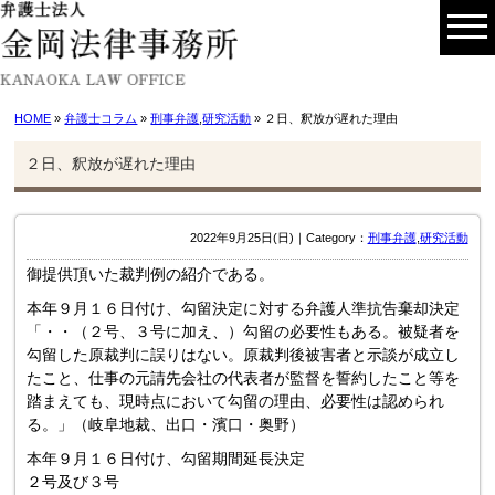
HOME
»
弁護士コラム
»
刑事弁護
,
研究活動
» ２日、釈放が遅れた理由
２日、釈放が遅れた理由
2022年9月25日(日)｜Category：
刑事弁護
,
研究活動
御提供頂いた裁判例の紹介である。
本年９月１６日付け、勾留決定に対する弁護人準抗告棄却決定
「・・（２号、３号に加え、）勾留の必要性もある。被疑者を
勾留した原裁判に誤りはない。原裁判後被害者と示談が成立し
たこと、仕事の元請先会社の代表者が監督を誓約したこと等を
踏まえても、現時点において勾留の理由、必要性は認められ
る。」（岐阜地裁、出口・濱口・奥野）
本年９月１６日付け、勾留期間延長決定
２号及び３号