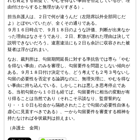
れも肯定する前提で、やむを得ない事由を否定しているが、理
由付けからすると無理がありすぎる）。
担当弁護人は、２日で何が違うんだ（左陪席以外全部同じだ
よ）とぼやいていたが、全くその通りである。
９月１６日時点で、９月１８日のような評価、判断が出来なか
った理由はなさそうであり、２日、釈放が遅れた理由は決して
説明できないだろう。違憲違法にも２日も余計に収容された被
疑者は浮かばれまい。
なお、裁判所は、勾留期間延長に対する準抗告では専ら「やむ
を得ない事由」のみを審理し、勾留要件を問題としない傾向が
ある。９月１８日付け決定でも、どう考えても２号３号ないし
勾留の必要性を否定する論調なのに、無理矢理に、やむを得な
い事由に持ち込んでいる。しかしこれは悪しき思考停止であ
る。当初勾留から１０日も経てば、勾留要件に相当の変動が有
り得ることは当然であり（それこそ示談なり、監督誓約な
り・・１０日も社会から隔絶されたことで勾留の必要性自体も
虚心に見直すべきである）、一から勾留要件を審査する精神を
持たなければ令状裁判は担えまい。
（弁護士 金岡）