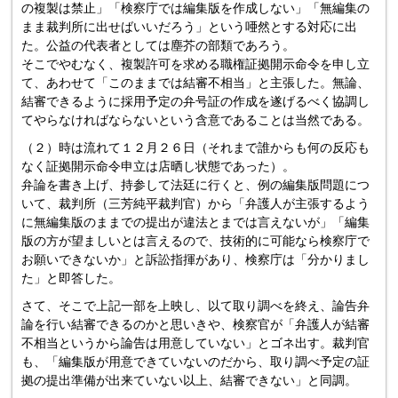
の複製は禁止」「検察庁では編集版を作成しない」「無編集の
まま裁判所に出せばいいだろう」という唖然とする対応に出
た。公益の代表者としては塵芥の部類であろう。
そこでやむなく、複製許可を求める職権証拠開示命令を申し立
て、あわせて「このままでは結審不相当」と主張した。無論、
結審できるように採用予定の弁号証の作成を遂げるべく協調し
てやらなければならないという含意であることは当然である。
（２）時は流れて１２月２６日（それまで誰からも何の反応も
なく証拠開示命令申立は店晒し状態であった）。
弁論を書き上げ、持参して法廷に行くと、例の編集版問題につ
いて、裁判所（三芳純平裁判官）から「弁護人が主張するよう
に無編集版のままでの提出が違法とまでは言えないが」「編集
版の方が望ましいとは言えるので、技術的に可能なら検察庁で
お願いできないか」と訴訟指揮があり、検察庁は「分かりまし
た」と即答した。
さて、そこで上記一部を上映し、以て取り調べを終え、論告弁
論を行い結審できるのかと思いきや、検察官が「弁護人が結審
不相当というから論告は用意していない」とゴネ出す。裁判官
も、「編集版が用意できていないのだから、取り調べ予定の証
拠の提出準備が出来ていない以上、結審できない」と同調。