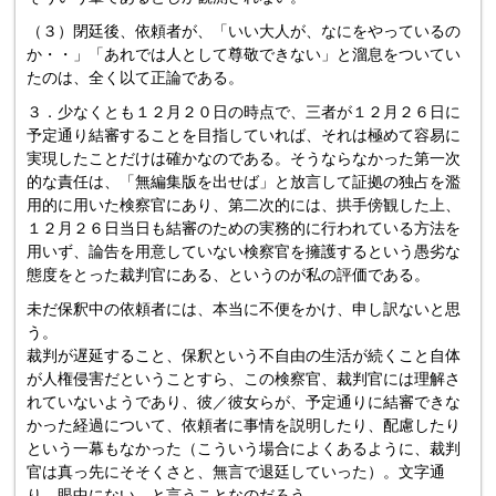
（３）閉廷後、依頼者が、「いい大人が、なにをやっているの
か・・」「あれでは人として尊敬できない」と溜息をついてい
たのは、全く以て正論である。
３．少なくとも１２月２０日の時点で、三者が１２月２６日に
予定通り結審することを目指していれば、それは極めて容易に
実現したことだけは確かなのである。そうならなかった第一次
的な責任は、「無編集版を出せば」と放言して証拠の独占を濫
用的に用いた検察官にあり、第二次的には、拱手傍観した上、
１２月２６日当日も結審のための実務的に行われている方法を
用いず、論告を用意していない検察官を擁護するという愚劣な
態度をとった裁判官にある、というのが私の評価である。
未だ保釈中の依頼者には、本当に不便をかけ、申し訳ないと思
う。
裁判が遅延すること、保釈という不自由の生活が続くこと自体
が人権侵害だということすら、この検察官、裁判官には理解さ
れていないようであり、彼／彼女らが、予定通りに結審できな
かった経過について、依頼者に事情を説明したり、配慮したり
という一幕もなかった（こういう場合によくあるように、裁判
官は真っ先にそそくさと、無言で退廷していった）。文字通
り、眼中にない、と言うことなのだろう。