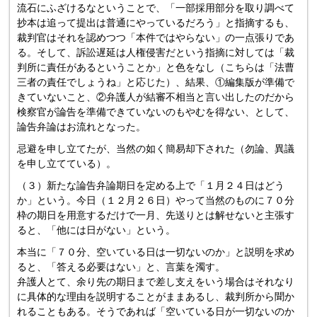
流石にふざけるなということで、「一部採用部分を取り調べて
抄本は追って提出は普通にやっているだろう」と指摘するも、
裁判官はそれを認めつつ「本件ではやらない」の一点張りであ
る。そして、訴訟遅延は人権侵害だという指摘に対しては「裁
判所に責任があるということか」と色をなし（こちらは「法曹
三者の責任でしょうね」と応じた）、結果、①編集版が準備で
きていないこと、②弁護人が結審不相当と言い出したのだから
検察官が論告を準備できていないのもやむを得ない、として、
論告弁論はお流れとなった。
忌避を申し立てたが、当然の如く簡易却下された（勿論、異議
を申し立てている）。
（３）新たな論告弁論期日を定める上で「１月２４日はどう
か」という。今日（１２月２６日）やって当然のものに７０分
枠の期日を用意するだけで一月、先送りとは解せないと主張す
ると、「他には日がない」という。
本当に「７０分、空いている日は一切ないのか」と説明を求め
ると、「答える必要はない」と、言葉を濁す。
弁護人とて、余り先の期日まで差し支えをいう場合はそれなり
に具体的な理由を説明することがままあるし、裁判所から聞か
れることもある。そうであれば「空いている日が一切ないのか