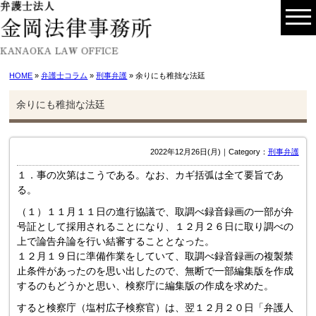
HOME
»
弁護士コラム
»
刑事弁護
» 余りにも稚拙な法廷
余りにも稚拙な法廷
2022年12月26日(月)｜Category：
刑事弁護
１．事の次第はこうである。なお、カギ括弧は全て要旨であ
る。
（１）１１月１１日の進行協議で、取調べ録音録画の一部が弁
号証として採用されることになり、１２月２６日に取り調べの
上で論告弁論を行い結審することとなった。
１２月１９日に準備作業をしていて、取調べ録音録画の複製禁
止条件があったのを思い出したので、無断で一部編集版を作成
するのもどうかと思い、検察庁に編集版の作成を求めた。
すると検察庁（塩村広子検察官）は、翌１２月２０日「弁護人