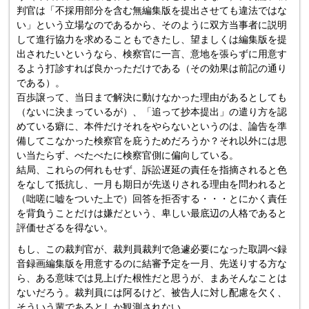
判官は「不採用部分を含む無編集版を提出させても違法ではな
い」という立場なのであるから、そのように双方当事者に説明
して進行協力を求めることもできたし、望ましくは編集版を提
出されたいというなら、検察官に一言、意地を張らずに用意す
るよう打診すれば良かっただけである（その効果は前記の通り
である）。
百歩譲って、当日まで解決に動けなかった理由があるとしても
（ないに決まっているが）、「追って抄本提出」の遣り方を認
めている癖に、本件だけそれをやらないというのは、論告を準
備してこなかった検察官を庇うためだろうか？それ以外には思
い当たらず、べたべたに検察官側に偏向している。
結局、これらの何れもせず、訴訟遅延の責任を指摘されると色
をなして抵抗し、一月も期日が先送りされる理由を問われると
（咄嗟に嘘をついた上で）回答を拒否する・・・とにかく責任
を背負うことだけは嫌だという、卑しい最底辺の人格であると
評価せざるを得ない。
もし、この裁判官が、裁判員裁判で急遽必要になった取調べ録
音録画編集版を用意するのに結審予定を一月、先送りする方な
ら、ある意味では見上げた根性だと思うが、まあそんなことは
ないだろう。裁判員には阿るけど、被告人に対し配慮を欠く、
そういう輩であるとしか観測されない。