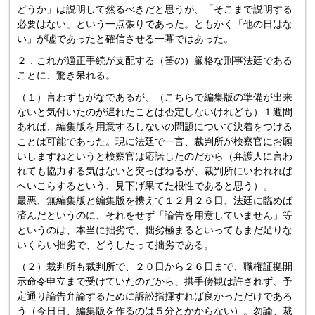
どうか」は説明して然るべきだと思うが、「そこまで説明する
必要はない」という一点張りであった。ともかく「他の日はな
い」が嘘であったと確信させる一幕ではあった。
２．これが適正手続が支配する（筈の）厳格な刑事法廷である
ことに、驚き呆れる。
（１）言わずもがなであるが、（こちらで編集版の準備が出来
ないと気付いたのが遅れたことは否定しないけれども）１週間
あれば、編集版を用意するしないの問題について決着をつける
ことは可能であった。現に法廷で一言、裁判所が検察官にお願
いしますねというと検察官は応諾したのだから（弁護人に言わ
れても協力する気はないと突っぱねるが、裁判所にいわれれば
へいこらするという、見下げ果てた根性であると思う）。
最悪、無編集版と編集版を携えて１２月２６日、法廷に臨めば
済んだというのに、それをせず「論告を用意していません」等
というのは、本当に拙劣で、拙劣極まるといってもまだ足りな
いくらい拙劣で、どうしたって拙劣である。
（２）裁判所も裁判所で、２０日から２６日まで、職権証拠開
示命令申立まで受けていたのだから、拱手傍観は許されず、予
定通り論告弁論するために訴訟指揮すれば良かっただけであろ
う（今日日、編集版を作るのは５分とかからない）。勿論、裁