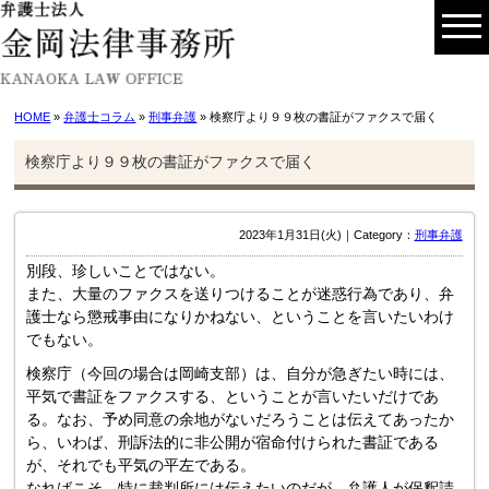
HOME
»
弁護士コラム
»
刑事弁護
» 検察庁より９９枚の書証がファクスで届く
検察庁より９９枚の書証がファクスで届く
2023年1月31日(火)｜Category：
刑事弁護
別段、珍しいことではない。
また、大量のファクスを送りつけることが迷惑行為であり、弁
護士なら懲戒事由になりかねない、ということを言いたいわけ
でもない。
検察庁（今回の場合は岡崎支部）は、自分が急ぎたい時には、
平気で書証をファクスする、ということが言いたいだけであ
る。なお、予め同意の余地がないだろうことは伝えてあったか
ら、いわば、刑訴法的に非公開が宿命付けられた書証である
が、それでも平気の平左である。
なればこそ、特に裁判所には伝えたいのだが、弁護人が保釈請