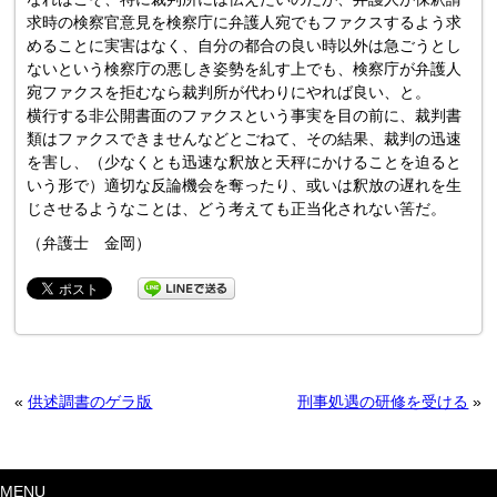
求時の検察官意見を検察庁に弁護人宛でもファクスするよう求
めることに実害はなく、自分の都合の良い時以外は急ごうとし
ないという検察庁の悪しき姿勢を糺す上でも、検察庁が弁護人
宛ファクスを拒むなら裁判所が代わりにやれば良い、と。
横行する非公開書面のファクスという事実を目の前に、裁判書
類はファクスできませんなどとごねて、その結果、裁判の迅速
を害し、（少なくとも迅速な釈放と天秤にかけることを迫ると
いう形で）適切な反論機会を奪ったり、或いは釈放の遅れを生
じさせるようなことは、どう考えても正当化されない筈だ。
（弁護士 金岡）
«
供述調書のゲラ版
刑事処遇の研修を受ける
»
MENU