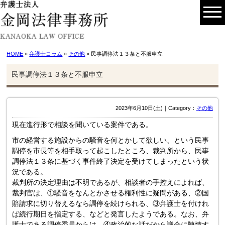
HOME
»
弁護士コラム
»
その他
» 民事調停法１３条と不服申立
民事調停法１３条と不服申立
2023年6月10日(土)｜Category：
その他
現在進行形で相談を聞いている案件である。
市の経営する施設からの騒音を何とかして欲しい、という民事
調停を市長等を相手取って起こしたところ、裁判所から、民事
調停法１３条に基づく事件終了決定を受けてしまったという状
況である。
裁判所の決定理由は不明であるが、相談者の手控えによれば、
裁判官は、①騒音をなんとかさせる権利性に疑問がある、②国
賠請求に切り替えるなら調停を続けられる、③弁護士を付けれ
ば続行期日を指定する、などと発言したようである。なお、弁
護士である調停委員からは、④政治的な話だから議会に陳情す