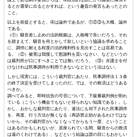
るとか選挙に出るとかすれば、という趣旨の発言もあったとの
こと。
以上を前提とすると、④は論外であるが、①②③も大概、論外
である。
（①）騒音差し止めの法的根拠は、人格権で良いだろう。それ
を踏まえて、騒音を何とかして欲しいという協議を求めること
に、調停に耐える程度の法的権利性を見出すことは容易であ
る。（②）被害は我慢して慰謝料を貰いなさい、などというの
は裁判所が口にすべきことでは無いだろう。（③）弁護士を付
けなければ民事調停が利用できないなどという法はない。
しかし現実には、こういう裁判官にあたり、民事調停法１３条
の終了決定を受けてしまったのだ。では、その救済はどうある
べきか。
調べてみると、即時抗告の可否について、下級審裁判例が割れ
ている（こういう機会でもないと得られない知識である）。し
かし、おかしな裁判官にあたり、違法にも却下された民事調停
を、再度、行う方法が無くなる（再訴禁止効があるわけではな
いから、その裁判官がいなくなってからもう一度、ということ
はあるのかもしれないが、居座られている間、騒音からの救済
は遠のくわけである）、などという結論は誰の目にもおかしい