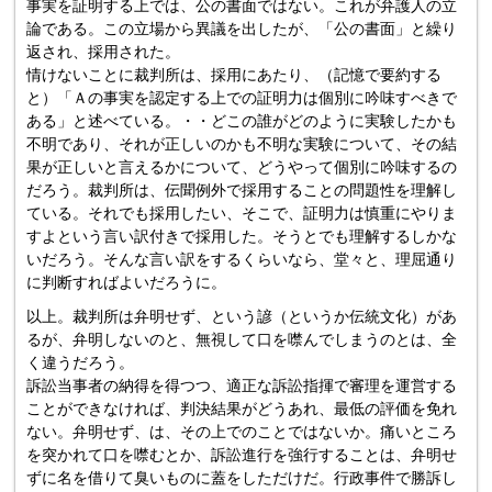
事実を証明する上では、公の書面ではない。これが弁護人の立
論である。この立場から異議を出したが、「公の書面」と繰り
返され、採用された。
情けないことに裁判所は、採用にあたり、（記憶で要約する
と）「Ａの事実を認定する上での証明力は個別に吟味すべきで
ある」と述べている。・・どこの誰がどのように実験したかも
不明であり、それが正しいのかも不明な実験について、その結
果が正しいと言えるかについて、どうやって個別に吟味するの
だろう。裁判所は、伝聞例外で採用することの問題性を理解し
ている。それでも採用したい、そこで、証明力は慎重にやりま
すよという言い訳付きで採用した。そうとでも理解するしかな
いだろう。そんな言い訳をするくらいなら、堂々と、理屈通り
に判断すればよいだろうに。
以上。裁判所は弁明せず、という諺（というか伝統文化）があ
るが、弁明しないのと、無視して口を噤んでしまうのとは、全
く違うだろう。
訴訟当事者の納得を得つつ、適正な訴訟指揮で審理を運営する
ことができなければ、判決結果がどうあれ、最低の評価を免れ
ない。弁明せず、は、その上でのことではないか。痛いところ
を突かれて口を噤むとか、訴訟進行を強行することは、弁明せ
ずに名を借りて臭いものに蓋をしただけだ。行政事件で勝訴し