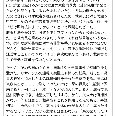
は、詳述は避けるが“この程度の家庭内暴力は受忍限度内”など
という唖然とする主張も含まれていた）、反論の機会を要求し
たのに容れられず結審を強行されたため、裁判長に対し忌避を
申立て、その特別抗告審審理中に判決が言い渡される（執行停
止効は即時抗告までしかない）という展開をたどった。
勝訴判決を受けて、忌避を申し立てられながらも公正に裁い
た、と裁判長を褒めるべきだろうか。それは結果論というもの
で、強引な訴訟指揮に対する非難を些かも弱めるものではない
だろう。訴訟当事者の納得を得つつ、適正な訴訟指揮で審理を
運営することができなければ、判決結果がどうあれ、裁判官と
して最低の評価を免れないと思う。
その２。その翌日の２０日、無罪主張の刑事事件で有罪判決を
受けた。リサイクルの過程で幾重にも篩った結果、残った、微
量の異物が混入した土の廃棄物性を争った事案である。論点は
複数あるが、ここで取り上げたいのは、県の職員が（記憶で要
約すると、例えば）「木くずなどが混入していると、腐って地
盤に隙間ができ、地盤沈下したりする」から、混入土は有用性
がない、等と証言し、裁判所もこれを採用した点である。弁護
側は、「自然の土でも、葉っぱや木の枝が混入して、腐ったり
するだろうけど、だから危険とは言わない」「県の認可したリ