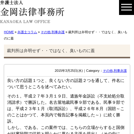
HOME
»
弁護士コラム
»
その他
,
刑事弁護
» 裁判所は弁明せず・・ではなく、臭いも
のに蓋
裁判所は弁明せず・・ではなく、臭いものに蓋
2015年3月25日(水)｜Category：
その他
,
刑事弁護
良い方の話題１つと、良くない方の話題２つを通して、件名に
ついて思うところを述べてみたい。
その１。平成２７年３月１９日、遺族年金訴訟（不支給処分取
消請求）で勝訴した。名古屋地裁民事９部である。民事９部で
は、平成２３年１月（取消訴訟）、平成２６年８月（国賠～こ
のことはかつて、本頁内で報告記事を掲載した～）に続く勝
訴。
しかし、である。この案件では、こちらの立場からすると国側
が結審段階で従前と明らかに異なる主張を提出し（その中に