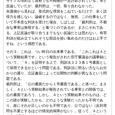
サイクル埋め立て資材でも不純物が一定許容されている」等と
反論していたが、裁判所は、一切、取り合わなかった。
弁護側から見れば、形式的な理屈をこねているだけで、全く説
得力を感じない。論破するのではなく、無視。この仕事をして
いて不本意な判決を受けた場合、しばしば、「裁判所は、不都
合な事実は無視する」と毒づくのであるが、まさにそれであ
る。上記反論が取り合うまでもない反論だとは思わない。有罪
判決が組み立てられそうな部品を拾い集めるのだけはお上手で
すね、という感想である。
その３。これは、つい昨日の出来事である。「これこれはＡと
いう実験結果です」という報告がされた官庁審議会の議事録に
ついて、「Ａ」を証明する上で、刑訴法３２３条１号書面とし
て採用できるかという問題である。刑訴法に明るい方ならお分
かりの通り、立証趣旨によって伝聞性の判断が異なるという問
題である。
裁判所は、「公の書面だから１号書面である」と述べた。まさ
しく、Ａという実験結果が報告されている事実との関係では、
公の書面であろう。しかし、Ａという実験結果そのものは、ど
この誰が実験したかも、どのような実験だったかも不明であ
り、故にそれが正しいのかも不明であり、公ではない（反対尋
問を不要とするほどの情況的保障がない）。従って、Ａという